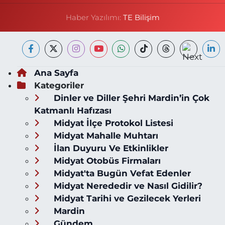
Haber Yazılımı:
TE Bilişim
Ana Sayfa
Kategoriler
Dinler ve Diller Şehri Mardin’in Çok
Katmanlı Hafızası
Midyat İlçe Protokol Listesi
Midyat Mahalle Muhtarı
İlan Duyuru Ve Etkinlikler
Midyat Otobüs Firmaları
Midyat'ta Bugün Vefat Edenler
Midyat Nerededir ve Nasıl Gidilir?
Midyat Tarihi ve Gezilecek Yerleri
Mardin
Gündem