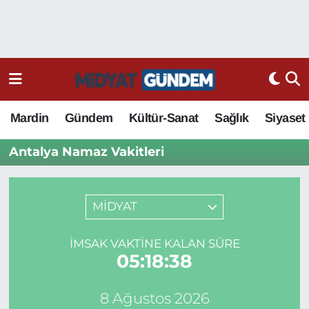
Mardin
Gündem
Kültür-Sanat
Sağlık
Siyaset
Antalya Namaz Vakitleri
MİDYAT
İMSAK VAKTINE KALAN SÜRE
05:18:38
8 Ağustos 2026