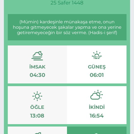
25 Safer 1448
(Mümin) kardeşinle münakaşa etme, onun
hoşuna gitmeyecek şakalar yapma ve ona yerine
getiremeyeceğin bir söz verme. (Hadis-i şerif)
İMSAK
GÜNEŞ
04:30
06:01
ÖĞLE
İKINDI
13:08
16:54