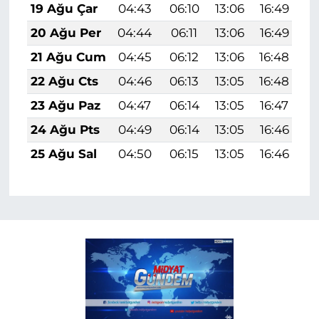
19 Ağu Çar
04:43
06:10
13:06
16:49
1
20 Ağu Per
04:44
06:11
13:06
16:49
1
21 Ağu Cum
04:45
06:12
13:06
16:48
1
22 Ağu Cts
04:46
06:13
13:05
16:48
1
23 Ağu Paz
04:47
06:14
13:05
16:47
1
24 Ağu Pts
04:49
06:14
13:05
16:46
1
25 Ağu Sal
04:50
06:15
13:05
16:46
1