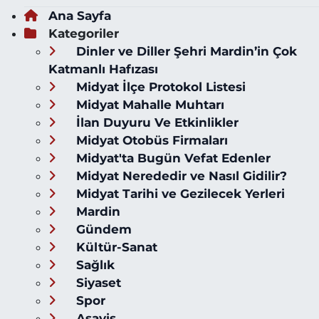
Ana Sayfa
Kategoriler
Dinler ve Diller Şehri Mardin’in Çok
Katmanlı Hafızası
Midyat İlçe Protokol Listesi
Midyat Mahalle Muhtarı
İlan Duyuru Ve Etkinlikler
Midyat Otobüs Firmaları
Midyat'ta Bugün Vefat Edenler
Midyat Nerededir ve Nasıl Gidilir?
Midyat Tarihi ve Gezilecek Yerleri
Mardin
Gündem
Kültür-Sanat
Sağlık
Siyaset
Spor
Asayiş