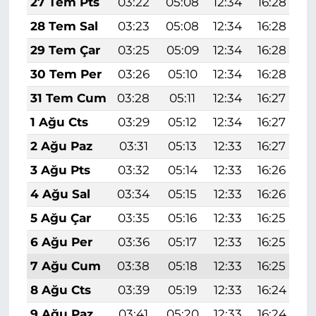
27 Tem Pts
03:22
05:08
12:34
16:28
1
28 Tem Sal
03:23
05:08
12:34
16:28
1
29 Tem Çar
03:25
05:09
12:34
16:28
1
30 Tem Per
03:26
05:10
12:34
16:28
1
31 Tem Cum
03:28
05:11
12:34
16:27
1
1 Ağu Cts
03:29
05:12
12:34
16:27
1
2 Ağu Paz
03:31
05:13
12:33
16:27
1
3 Ağu Pts
03:32
05:14
12:33
16:26
1
4 Ağu Sal
03:34
05:15
12:33
16:26
1
5 Ağu Çar
03:35
05:16
12:33
16:25
1
6 Ağu Per
03:36
05:17
12:33
16:25
1
7 Ağu Cum
03:38
05:18
12:33
16:25
1
8 Ağu Cts
03:39
05:19
12:33
16:24
1
9 Ağu Paz
03:41
05:20
12:33
16:24
1