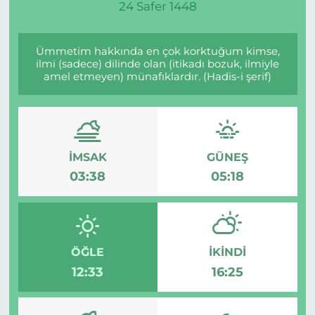
24 Safer 1448
Ümmetim hakkında en çok korktuğum kimse,
ilmi (sadece) dilinde olan (itikadı bozuk, ilmiyle
amel etmeyen) münafıklardır. (Hadis-i şerif)
İMSAK
GÜNEŞ
03:38
05:18
ÖĞLE
İKINDI
12:33
16:25