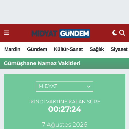
Mardin
Gündem
Kültür-Sanat
Sağlık
Siyaset
Gümüşhane Namaz Vakitleri
MİDYAT
İKINDI VAKTINE KALAN SÜRE
00:27:24
7 Ağustos 2026