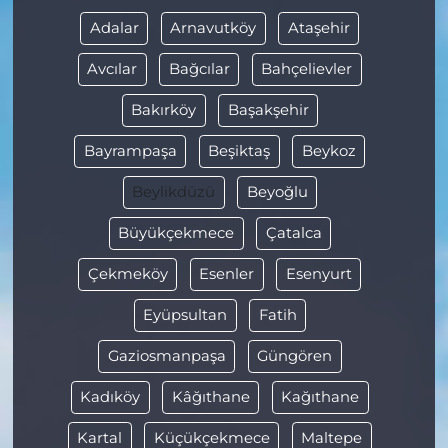
Adalar
Arnavutköy
Ataşehir
Avcılar
Bağcılar
Bahçelievler
Bakırköy
Başakşehir
Bayrampaşa
Beşiktaş
Beykoz
Beylikdüzü
Beyoğlu
Büyükçekmece
Çatalca
Çekmeköy
Esenler
Esenyurt
Eyüpsultan
Fatih
Gaziosmanpaşa
Güngören
Kadıköy
Kâğıthane
Kağıthane
Kartal
Küçükçekmece
Maltepe