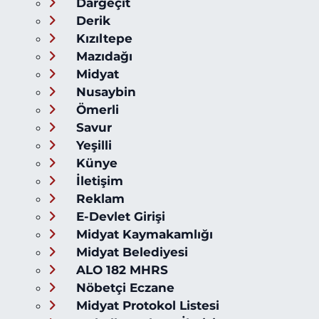
Dargeçit
Derik
Kızıltepe
Mazıdağı
Midyat
Nusaybin
Ömerli
Savur
Yeşilli
Künye
İletişim
Reklam
E-Devlet Girişi
Midyat Kaymakamlığı
Midyat Belediyesi
ALO 182 MHRS
Nöbetçi Eczane
Midyat Protokol Listesi