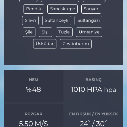
Pendik
Sancaktepe
Sarıyer
Silivri
Sultanbeyli
Sultangazi
Şile
Şişli
Tuzla
Ümraniye
Üsküdar
Zeytinburnu
NEM
BASINÇ
%48
1010 HPA
hpa
RÜZGAR
EN DÜŞÜK / EN YÜKSEK
°
°
5.50 M/S
24
/ 30