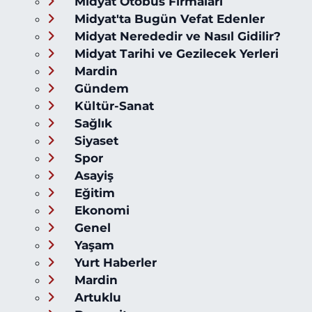
Midyat Otobüs Firmaları
Midyat'ta Bugün Vefat Edenler
Midyat Nerededir ve Nasıl Gidilir?
Midyat Tarihi ve Gezilecek Yerleri
Mardin
Gündem
Kültür-Sanat
Sağlık
Siyaset
Spor
Asayiş
Eğitim
Ekonomi
Genel
Yaşam
Yurt Haberler
Mardin
Artuklu