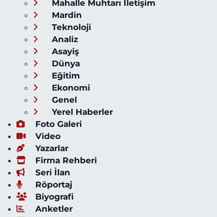
Mahalle Muhtarı İletişim
Mardin
Teknoloji
Analiz
Asayiş
Dünya
Eğitim
Ekonomi
Genel
Yerel Haberler
Foto Galeri
Video
Yazarlar
Firma Rehberi
Seri İlan
Röportaj
Biyografi
Anketler