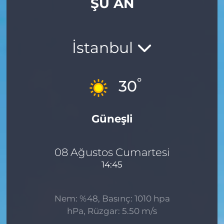
ŞU AN
İstanbul
°
30
Güneşli
08 Ağustos Cumartesi
14:45
Nem: %48, Basınç: 1010 hpa
hPa, Rüzgar: 5.50 m/s