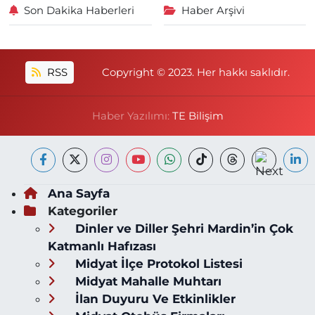
Son Dakika Haberleri
Haber Arşivi
RSS
Copyright © 2023. Her hakkı saklıdır.
Haber Yazılımı:
TE Bilişim
Ana Sayfa
Kategoriler
Dinler ve Diller Şehri Mardin’in Çok
Katmanlı Hafızası
Midyat İlçe Protokol Listesi
Midyat Mahalle Muhtarı
İlan Duyuru Ve Etkinlikler