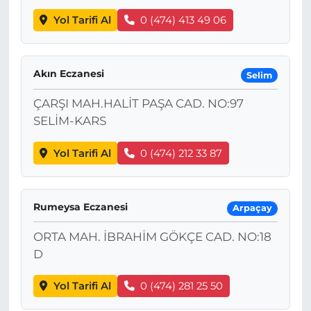
Yol Tarifi Al
0 (474) 413 49 06
Akın Eczanesi
Selim
ÇARŞI MAH.HALİT PAŞA CAD. NO:97
SELİM-KARS
Yol Tarifi Al
0 (474) 212 33 87
Rumeysa Eczanesi
Arpaçay
ORTA MAH. İBRAHİM GÖKÇE CAD. NO:18
D
Yol Tarifi Al
0 (474) 281 25 50