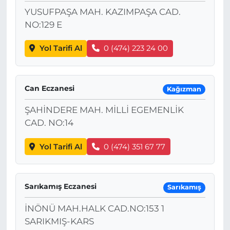
YUSUFPAŞA MAH. KAZIMPAŞA CAD.
NO:129 E
Yol Tarifi Al
0 (474) 223 24 00
Can Eczanesi
Kağızman
ŞAHİNDERE MAH. MİLLİ EGEMENLİK
CAD. NO:14
Yol Tarifi Al
0 (474) 351 67 77
Sarıkamış Eczanesi
Sarıkamış
İNÖNÜ MAH.HALK CAD.NO:153 1
SARIKMIŞ-KARS