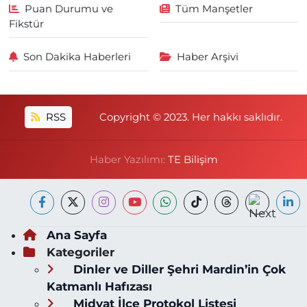
Puan Durumu ve
Tüm Manşetler
Fikstür
Son Dakika Haberleri
Haber Arşivi
RSS
Copyright © 2023. Her hakkı saklıdır.
Haber Yazılımı:
TE Bilişim
Ana Sayfa
Kategoriler
Dinler ve Diller Şehri Mardin’in Çok
Katmanlı Hafızası
Midyat İlçe Protokol Listesi