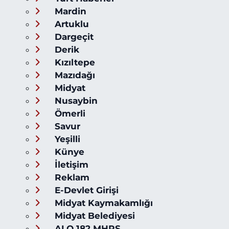
Mardin
Artuklu
Dargeçit
Derik
Kızıltepe
Mazıdağı
Midyat
Nusaybin
Ömerli
Savur
Yeşilli
Künye
İletişim
Reklam
E-Devlet Girişi
Midyat Kaymakamlığı
Midyat Belediyesi
ALO 182 MHRS