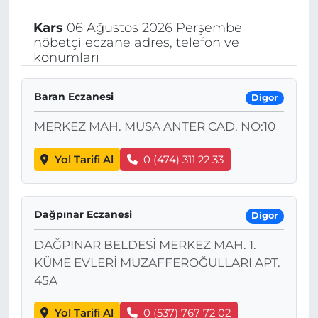
Kars
06 Ağustos 2026 Perşembe
nöbetçi eczane adres, telefon ve
konumları
Baran Eczanesi
Digor
MERKEZ MAH. MUSA ANTER CAD. NO:10
Yol Tarifi Al
0 (474) 311 22 33
Dağpınar Eczanesi
Digor
DAĞPINAR BELDESİ MERKEZ MAH. 1.
KÜME EVLERİ MUZAFFEROĞULLARI APT.
45A
Yol Tarifi Al
0 (537) 767 72 02