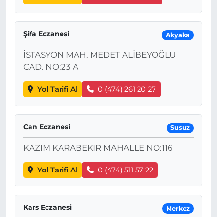
Şifa Eczanesi
Akyaka
İSTASYON MAH. MEDET ALİBEYOĞLU
CAD. NO:23 A
Yol Tarifi Al
0 (474) 261 20 27
Can Eczanesi
Susuz
KAZIM KARABEKIR MAHALLE NO:116
Yol Tarifi Al
0 (474) 511 57 22
Kars Eczanesi
Merkez