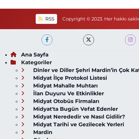
RSS
Copyright © 2023. Her hakkı saklıd
Ana Sayfa
Kategoriler
Dinler ve Diller Şehri Mardin’in Çok Ka
Midyat İlçe Protokol Listesi
Midyat Mahalle Muhtarı
İlan Duyuru Ve Etkinlikler
Midyat Otobüs Firmaları
Midyat'ta Bugün Vefat Edenler
Midyat Nerededir ve Nasıl Gidilir?
Midyat Tarihi ve Gezilecek Yerleri
Mardin