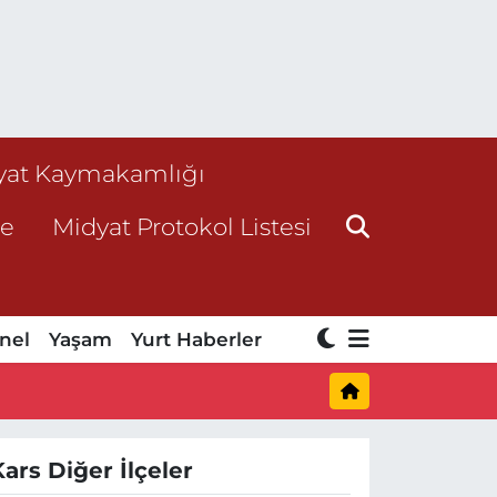
yat Kaymakamlığı
ne
Midyat Protokol Listesi
nel
Yaşam
Yurt Haberler
Kars Diğer İlçeler