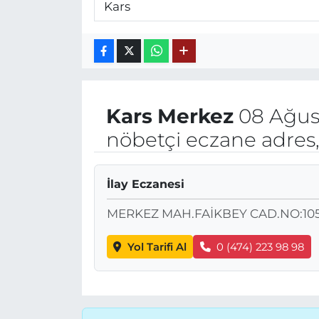
Kars
Merkez
08 Ağus
nöbetçi eczane adres,
İlay Eczanesi
MERKEZ MAH.FAİKBEY CAD.NO:105
Yol Tarifi Al
0 (474) 223 98 98