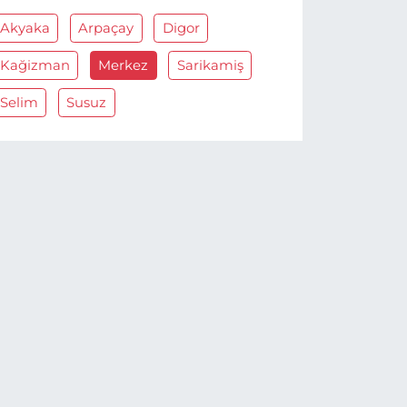
Akyaka
Arpaçay
Digor
Kağizman
Merkez
Sarikamiş
Selim
Susuz