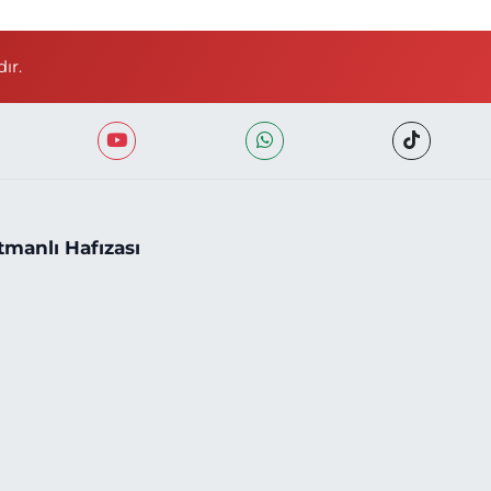
ır.
tmanlı Hafızası