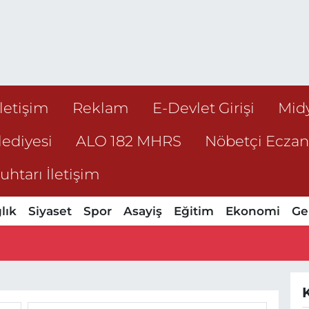
İletişim
Reklam
E-Devlet Girişi
Mid
ediyesi
ALO 182 MHRS
Nöbetçi Ecza
htarı İletişim
lık
Siyaset
Spor
Asayiş
Eğitim
Ekonomi
Ge