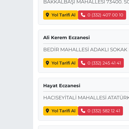
BAKKALBAŞI MAHALLESİ 73400. S
Yol Tarifi Al
0 (332) 407 00 10
Ali Kerem Eczanesi
BEDİR MAHALLESİ ADAKLI SOKAK 
Yol Tarifi Al
0 (332) 245 41 41
Hayat Eczanesi
HACISEYİTALİ MAHALLESİ ATATÜR
Yol Tarifi Al
0 (332) 582 12 41