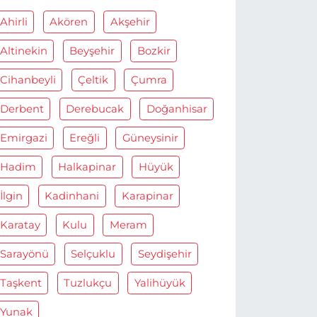
Ahirli
Akören
Akşehir
Altinekin
Beyşehir
Bozkir
Cihanbeyli
Çeltik
Çumra
Derbent
Derebucak
Doğanhisar
Emirgazi
Ereğli
Güneysinir
Hadim
Halkapinar
Hüyük
İlgin
Kadinhani
Karapinar
Karatay
Kulu
Meram
Sarayönü
Selçuklu
Seydişehir
Taşkent
Tuzlukçu
Yalihüyük
Yunak