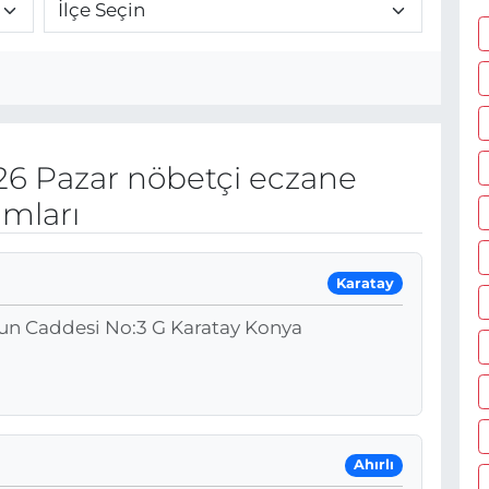
6 Pazar nöbetçi eczane
umları
Karatay
lgun Caddesi No:3 G Karatay Konya
Ahırlı