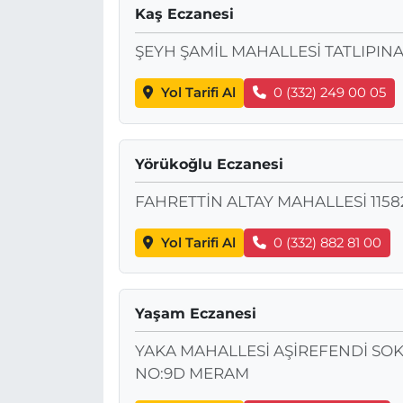
Kaş Eczanesi
ŞEYH ŞAMİL MAHALLESİ TATLIPIN
Yol Tarifi Al
0 (332) 249 00 05
Yörükoğlu Eczanesi
FAHRETTİN ALTAY MAHALLESİ 1158
Yol Tarifi Al
0 (332) 882 81 00
Yaşam Eczanesi
YAKA MAHALLESİ AŞİREFENDİ SOK
NO:9D MERAM