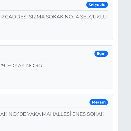
Selçuklu
AR CADDESİ SIZMA SOKAK NO:14 SELÇUKLU
Ilgın
29. SOKAK NO:3G
Meram
AK NO:10E YAKA MAHALLESİ ENES SOKAK