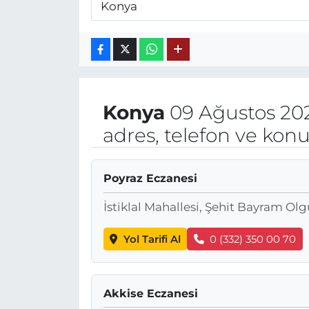
Konya
09 Ağustos 202
adres, telefon ve kon
Poyraz Eczanesi
İstiklal Mahallesi, Şehit Bayram O
Yol Tarifi Al
0 (332) 350 00 70
Akkise Eczanesi