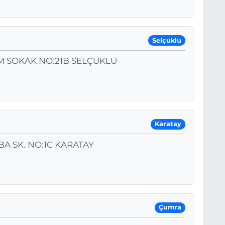
Selçuklu
 SOKAK NO:21B SELÇUKLU
Karatay
A SK. NO:1C KARATAY
Çumra