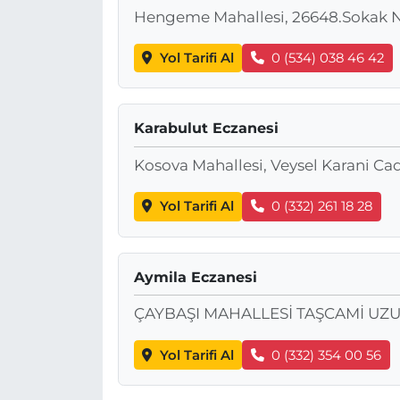
Hengeme Mahallesi, 26648.Sokak No
Yol Tarifi Al
0 (534) 038 46 42
Karabulut Eczanesi
Kosova Mahallesi, Veysel Karani Ca
Yol Tarifi Al
0 (332) 261 18 28
Aymila Eczanesi
ÇAYBAŞI MAHALLESİ TAŞCAMİ U
Yol Tarifi Al
0 (332) 354 00 56