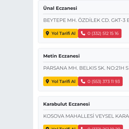
Ünal Eczanesi
BEYTEPE MH. ÖZDİLEK CD. GKT-3 
Yol Tarifi Al
0 (332) 512 15 16
Metin Eczanesi
PARSANA MH. BELKIS SK. NO:21H 
Yol Tarifi Al
0 (553) 373 11 93
Karabulut Eczanesi
KOSOVA MAHALLESİ VEYSEL KARA