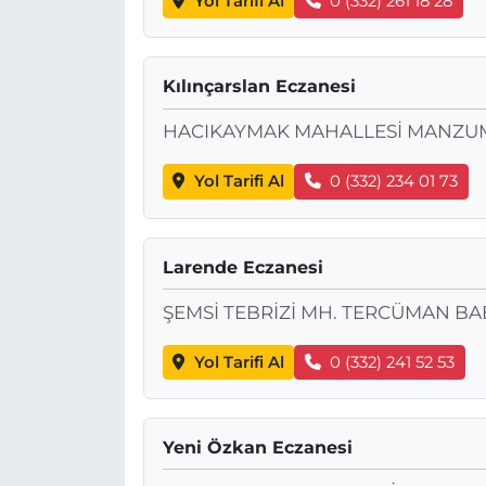
Yol Tarifi Al
0 (332) 261 18 28
Kılınçarslan Eczanesi
HACIKAYMAK MAHALLESİ MANZUM
Yol Tarifi Al
0 (332) 234 01 73
Larende Eczanesi
ŞEMSİ TEBRİZİ MH. TERCÜMAN BAB
Yol Tarifi Al
0 (332) 241 52 53
Yeni Özkan Eczanesi