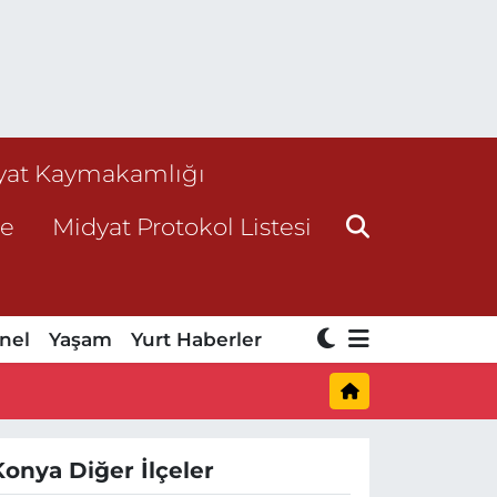
yat Kaymakamlığı
ne
Midyat Protokol Listesi
nel
Yaşam
Yurt Haberler
Konya Diğer İlçeler