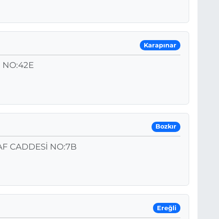
Karapınar
 NO:42E
Bozkır
F CADDESİ NO:7B
Ereğli