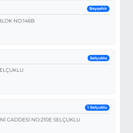
Beyşehir
BLOK NO:146B
Selçuklu
SELÇUKLU
1 Selçuklu
Nİ CADDESİ NO:210E SELÇUKLU