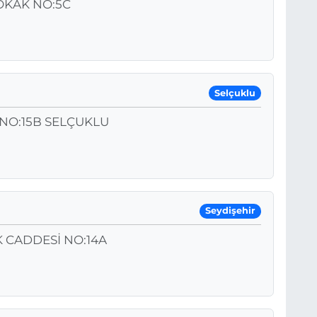
OKAK NO:5C
Selçuklu
NO:15B SELÇUKLU
Seydişehir
K CADDESİ NO:14A