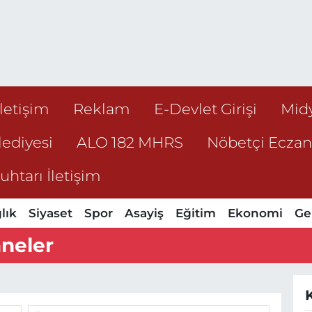
İletişim
Reklam
E-Devlet Girişi
Mid
ediyesi
ALO 182 MHRS
Nöbetçi Ecza
htarı İletişim
lık
Siyaset
Spor
Asayiş
Eğitim
Ekonomi
Ge
neler