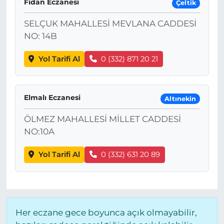
Fidan Eczanesi
Çeltik
SELÇUK MAHALLESİ MEVLANA CADDESİ
NO: 14B
Yol Tarifi Al
0 (332) 871 20 21
Elmalı Eczanesi
Altınekin
ÖLMEZ MAHALLESİ MİLLET CADDESİ
NO:10A
Yol Tarifi Al
0 (332) 631 20 89
Her eczane gece boyunca açık olmayabilir,