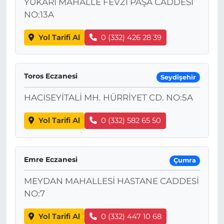
YUKARI MAHALLE FEVZİ PAŞA CADDESİ
NO:13A
Yol Tarifi Al
0 (332) 426 28 39
Toros Eczanesi
Seydişehir
HACISEYİTALİ MH. HÜRRİYET CD. NO:5A
Yol Tarifi Al
0 (332) 582 65 50
Emre Eczanesi
Çumra
MEYDAN MAHALLESİ HASTANE CADDESİ
NO:7
Yol Tarifi Al
0 (332) 447 10 68