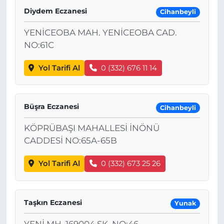
Diydem Eczanesi
Cihanbeyli
YENİCEOBA MAH. YENİCEOBA CAD.
NO:61C
Yol Tarifi Al
0 (332) 676 11 14
Büşra Eczanesi
Cihanbeyli
KÖPRÜBAŞI MAHALLESİ İNÖNÜ
CADDESİ NO:65A-65B
Yol Tarifi Al
0 (332) 673 25 26
Taşkın Eczanesi
Yunak
YENİ MH. 169004 SK. NO:46