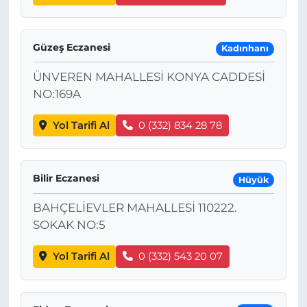
Güzeş Eczanesi
Kadınhanı
ÜNVEREN MAHALLESİ KONYA CADDESİ
NO:169A
Yol Tarifi Al
0 (332) 834 28 78
Bilir Eczanesi
Hüyük
BAHÇELİEVLER MAHALLESİ 110222.
SOKAK NO:5
Yol Tarifi Al
0 (332) 543 20 07