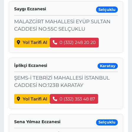
Saygı Eczanesi
Selçuklu
MALAZGİRT MAHALLESİ EYÜP SULTAN
CADDESİ NO:55C SELÇUKLU
Yol Tarifi Al
0 (332) 248 20 20
İplikçi Eczanesi
Karatay
ŞEMS-İ TEBRİZİ MAHALLESİ İSTANBUL
CADDESİ NO:123B KARATAY
Yol Tarifi Al
0 (332) 353 48 87
Sena Yılmaz Eczanesi
Selçuklu