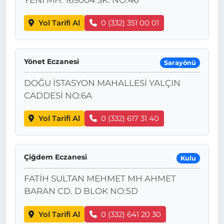
Yol Tarifi Al
0 (332) 351 00 01
Yönet Eczanesi
Sarayönü
DOĞU İSTASYON MAHALLESİ YALÇIN
CADDESİ NO:6A
Yol Tarifi Al
0 (332) 617 31 40
Çiğdem Eczanesi
Kulu
FATİH SULTAN MEHMET MH AHMET
BARAN CD. D BLOK NO:5D
Yol Tarifi Al
0 (332) 641 20 30