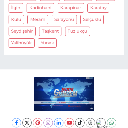
İlgin
Kadinhani
Karapinar
Karatay
Kulu
Meram
Sarayönü
Selçuklu
Seydişehir
Taşkent
Tuzlukçu
Yalihüyük
Yunak