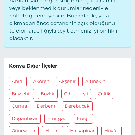
bazıları sadece gerektiğinde açık kalabilir
veya beklenmedik durumlar nedeniyle
nöbete gelemeyebilir. Bu nedenle, yola
çıkmadan önce eczanenin açık olduğunu
telefon aracılığıyla teyit etmeniz iyi bir fikir
olacaktır.
Konya Diğer İlçeler
Ahirli
Akören
Akşehir
Altinekin
Beyşehir
Bozkir
Cihanbeyli
Çeltik
Çumra
Derbent
Derebucak
Doğanhisar
Emirgazi
Ereğli
Güneysinir
Hadim
Halkapinar
Hüyük