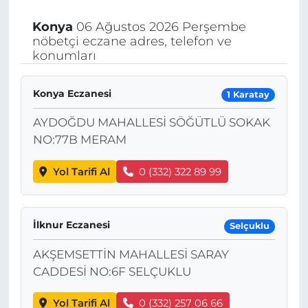
Konya
06 Ağustos 2026 Perşembe
nöbetçi eczane adres, telefon ve
konumları
Konya Eczanesi
1 Karatay
AYDOĞDU MAHALLESİ SÖĞÜTLÜ SOKAK
NO:77B MERAM
Yol Tarifi Al
0 (332) 322 89 99
İlknur Eczanesi
Selçuklu
AKŞEMSETTİN MAHALLESİ SARAY
CADDESİ NO:6F SELÇUKLU
Yol Tarifi Al
0 (332) 257 06 66