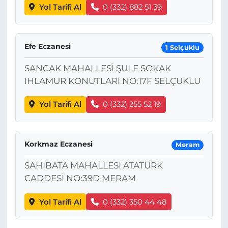
Yol Tarifi Al
0 (332) 882 51 39
Efe Eczanesi
1 Selçuklu
SANCAK MAHALLESİ ŞULE SOKAK
IHLAMUR KONUTLARI NO:17F SELÇUKLU
Yol Tarifi Al
0 (332) 255 52 19
Korkmaz Eczanesi
Meram
SAHİBATA MAHALLESİ ATATÜRK
CADDESİ NO:39D MERAM
Yol Tarifi Al
0 (332) 350 44 48