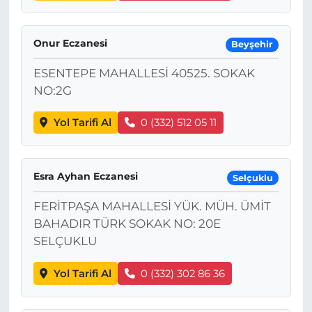
Onur Eczanesi
Beyşehir
ESENTEPE MAHALLESİ 40525. SOKAK
NO:2G
Yol Tarifi Al
0 (332) 512 05 11
Esra Ayhan Eczanesi
Selçuklu
FERİTPAŞA MAHALLESİ YÜK. MÜH. ÜMİT
BAHADIR TÜRK SOKAK NO: 20E
SELÇUKLU
Yol Tarifi Al
0 (332) 302 86 36