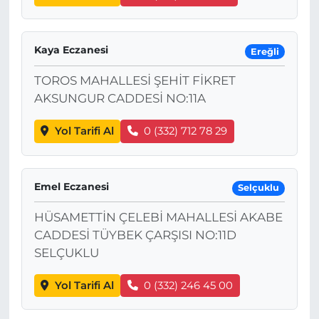
Kaya Eczanesi
Ereğli
TOROS MAHALLESİ ŞEHİT FİKRET
AKSUNGUR CADDESİ NO:11A
Yol Tarifi Al
0 (332) 712 78 29
Emel Eczanesi
Selçuklu
HÜSAMETTİN ÇELEBİ MAHALLESİ AKABE
CADDESİ TÜYBEK ÇARŞISI NO:11D
SELÇUKLU
Yol Tarifi Al
0 (332) 246 45 00