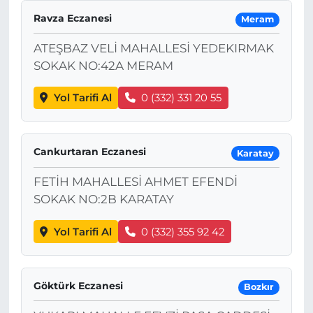
Ravza Eczanesi
Meram
ATEŞBAZ VELİ MAHALLESİ YEDEKIRMAK
SOKAK NO:42A MERAM
Yol Tarifi Al
0 (332) 331 20 55
Cankurtaran Eczanesi
Karatay
FETİH MAHALLESİ AHMET EFENDİ
SOKAK NO:2B KARATAY
Yol Tarifi Al
0 (332) 355 92 42
Göktürk Eczanesi
Bozkır