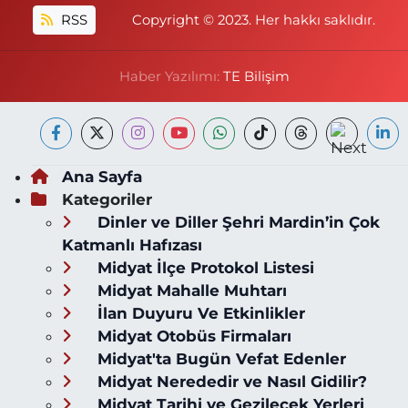
RSS
Copyright © 2023. Her hakkı saklıdır.
Haber Yazılımı:
TE Bilişim
Ana Sayfa
Kategoriler
Dinler ve Diller Şehri Mardin’in Çok
Katmanlı Hafızası
Midyat İlçe Protokol Listesi
Midyat Mahalle Muhtarı
İlan Duyuru Ve Etkinlikler
Midyat Otobüs Firmaları
Midyat'ta Bugün Vefat Edenler
Midyat Nerededir ve Nasıl Gidilir?
Midyat Tarihi ve Gezilecek Yerleri