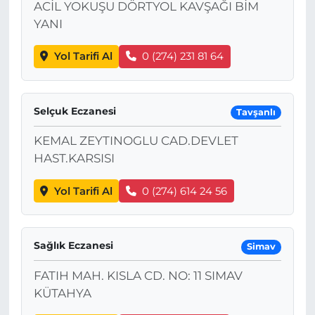
ACİL YOKUŞU DÖRTYOL KAVŞAĞI BİM
YANI
Yol Tarifi Al
0 (274) 231 81 64
Selçuk Eczanesi
Tavşanlı
KEMAL ZEYTINOGLU CAD.DEVLET
HAST.KARSISI
Yol Tarifi Al
0 (274) 614 24 56
Sağlık Eczanesi
Simav
FATIH MAH. KISLA CD. NO: 11 SIMAV
KÜTAHYA