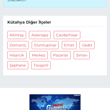
Kütahya Diğer İlçeler
Altintaş
Aslanapa
Çavdarhisar
Domaniç
Dumlupinar
Emet
Gediz
Hisarcik
Merkez
Pazarlar
Simav
Şaphane
Tavşanli