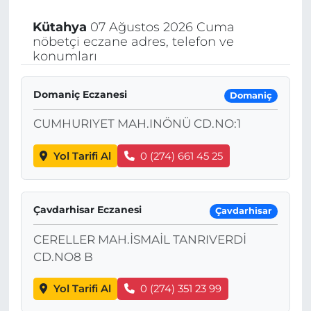
Kütahya
07 Ağustos 2026 Cuma
nöbetçi eczane adres, telefon ve
konumları
Domaniç Eczanesi
Domaniç
CUMHURIYET MAH.INÖNÜ CD.NO:1
Yol Tarifi Al
0 (274) 661 45 25
Çavdarhisar Eczanesi
Çavdarhisar
CERELLER MAH.İSMAİL TANRIVERDİ
CD.NO8 B
Yol Tarifi Al
0 (274) 351 23 99