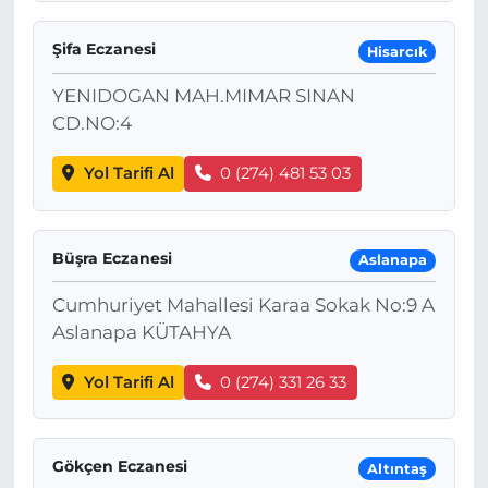
Şifa Eczanesi
Hisarcık
YENIDOGAN MAH.MIMAR SINAN
CD.NO:4
Yol Tarifi Al
0 (274) 481 53 03
Büşra Eczanesi
Aslanapa
Cumhuriyet Mahallesi Karaa Sokak No:9 A
Aslanapa KÜTAHYA
Yol Tarifi Al
0 (274) 331 26 33
Gökçen Eczanesi
Altıntaş