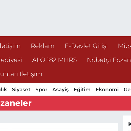
İletişim
Reklam
E-Devlet Girişi
Mid
ediyesi
ALO 182 MHRS
Nöbetçi Ecza
htarı İletişim
lık
Siyaset
Spor
Asayiş
Eğitim
Ekonomi
Ge
zaneler