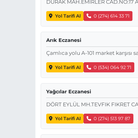
DURAK MAH.EMIRLER CAD.NO:17 
Yol Tarifi Al
0 (274) 614 33 71
Arık Eczanesi
Çamlıca yolu A-101 market karşısı sa
Yol Tarifi Al
0 (534) 064 92 71
Yağcılar Eczanesi
DÖRT EYLÜL MH.TEVFIK FIKRET CA
Yol Tarifi Al
0 (274) 513 97 87