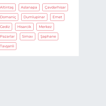
Altintaş
Aslanapa
Çavdarhisar
Domaniç
Dumlupinar
Emet
Gediz
Hisarcik
Merkez
Pazarlar
Simav
Şaphane
Tavşanli