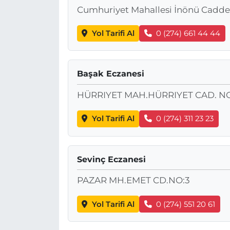
Cumhuriyet Mahallesi İnönü Cadd
Yol Tarifi Al
0 (274) 661 44 44
Başak Eczanesi
HÜRRIYET MAH.HÜRRIYET CAD. NO
Yol Tarifi Al
0 (274) 311 23 23
Sevinç Eczanesi
PAZAR MH.EMET CD.NO:3
Yol Tarifi Al
0 (274) 551 20 61