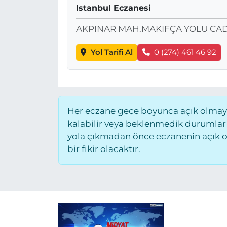
Istanbul Eczanesi
AKPINAR MAH.MAKIFÇA YOLU CAD
Yol Tarifi Al
0 (274) 461 46 92
Her eczane gece boyunca açık olmayab
kalabilir veya beklenmedik durumlar
yola çıkmadan önce eczanenin açık old
bir fikir olacaktır.