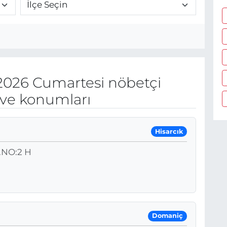
2026 Cumartesi nöbetçi
 ve konumları
Hisarcık
NO:2 H
Domaniç