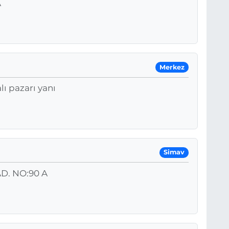
A
Merkez
lı pazarı yanı
Simav
D. NO:90 A