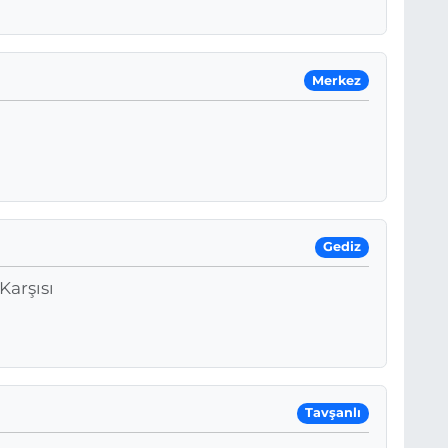
Merkez
Gediz
Karşısı
Tavşanlı