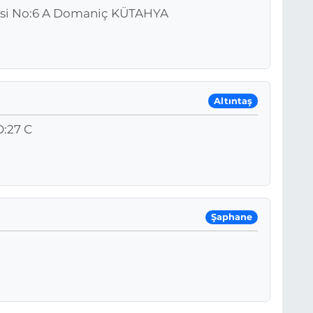
esi No:6 A Domaniç KÜTAHYA
Altıntaş
:27 C
Şaphane