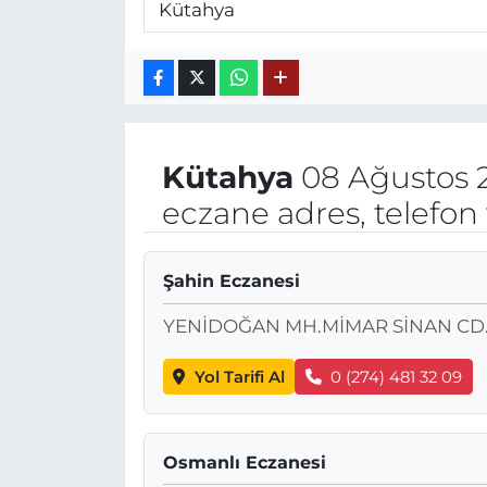
Kütahya
08 Ağustos 
eczane adres, telefon
Şahin Eczanesi
YENİDOĞAN MH.MİMAR SİNAN CD.
Yol Tarifi Al
0 (274) 481 32 09
Osmanlı Eczanesi