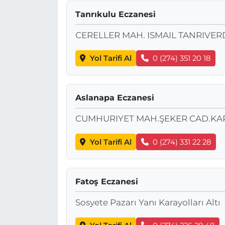
Tanrıkulu Eczanesi
CERELLER MAH. ISMAIL TANRIVERD
Yol Tarifi Al
0 (274) 351 20 18
Aslanapa Eczanesi
CUMHURIYET MAH.ŞEKER CAD.KARA
Yol Tarifi Al
0 (274) 331 22 28
Fatoş Eczanesi
Sosyete Pazarı Yanı Karayolları Altı