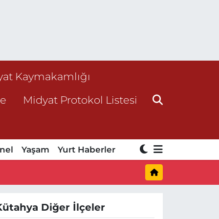
yat Kaymakamlığı
ne
Midyat Protokol Listesi
nel
Yaşam
Yurt Haberler
Kütahya Diğer İlçeler