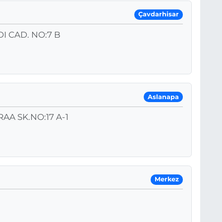
Çavdarhisar
I CAD. NO:7 B
Aslanapa
A SK.NO:17 A-1
Merkez