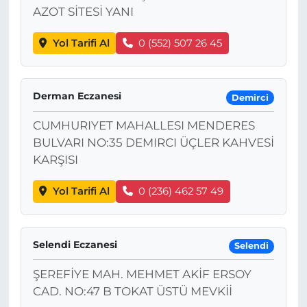
AZOT SİTESİ YANI
Yol Tarifi Al
0 (552) 507 26 45
Derman Eczanesi
Demirci
CUMHURIYET MAHALLESI MENDERES
BULVARI NO:35 DEMIRCI ÜÇLER KAHVESİ
KARŞISI
Yol Tarifi Al
0 (236) 462 57 49
Selendi Eczanesi
Selendi
ŞEREFİYE MAH. MEHMET AKİF ERSOY
CAD. NO:47 B TOKAT ÜSTÜ MEVKİİ