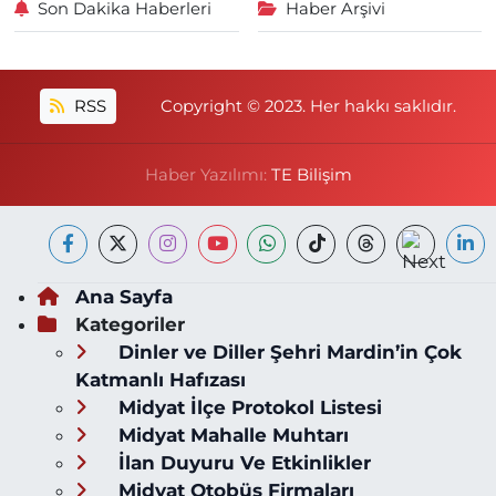
Son Dakika Haberleri
Haber Arşivi
RSS
Copyright © 2023. Her hakkı saklıdır.
Haber Yazılımı:
TE Bilişim
Ana Sayfa
Kategoriler
Dinler ve Diller Şehri Mardin’in Çok
Katmanlı Hafızası
Midyat İlçe Protokol Listesi
Midyat Mahalle Muhtarı
İlan Duyuru Ve Etkinlikler
Midyat Otobüs Firmaları