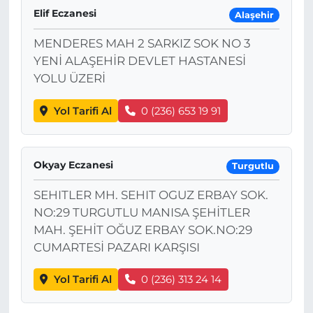
Elif Eczanesi
Alaşehir
MENDERES MAH 2 SARKIZ SOK NO 3
YENİ ALAŞEHİR DEVLET HASTANESİ
YOLU ÜZERİ
Yol Tarifi Al
0 (236) 653 19 91
Okyay Eczanesi
Turgutlu
SEHITLER MH. SEHIT OGUZ ERBAY SOK.
NO:29 TURGUTLU MANISA ŞEHİTLER
MAH. ŞEHİT OĞUZ ERBAY SOK.NO:29
CUMARTESİ PAZARI KARŞISI
Yol Tarifi Al
0 (236) 313 24 14