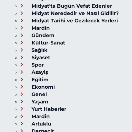
Midyat'ta Bugün Vefat Edenler
Midyat Nerededir ve Nasıl Gidilir?
Midyat Tarihi ve Gezilecek Yerleri
Mardin
Gündem
Kültür-Sanat
Sağlık
Siyaset
Spor
Asayiş
Eğitim
Ekonomi
Genel
Yaşam
Yurt Haberler
Mardin
Artuklu
Dargeçit