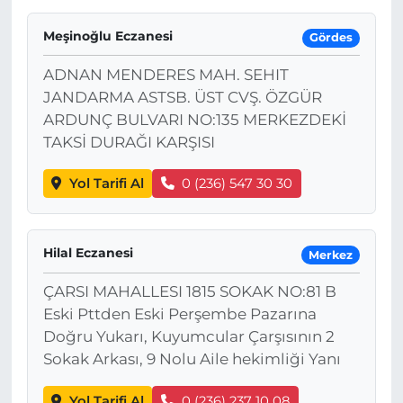
Meşinoğlu Eczanesi
Gördes
ADNAN MENDERES MAH. SEHIT
JANDARMA ASTSB. ÜST CVŞ. ÖZGÜR
ARDUNÇ BULVARI NO:135 MERKEZDEKİ
TAKSİ DURAĞI KARŞISI
Yol Tarifi Al
0 (236) 547 30 30
Hilal Eczanesi
Merkez
ÇARSI MAHALLESI 1815 SOKAK NO:81 B
Eski Pttden Eski Perşembe Pazarına
Doğru Yukarı, Kuyumcular Çarşısının 2
Sokak Arkası, 9 Nolu Aile hekimliği Yanı
Yol Tarifi Al
0 (236) 237 10 08