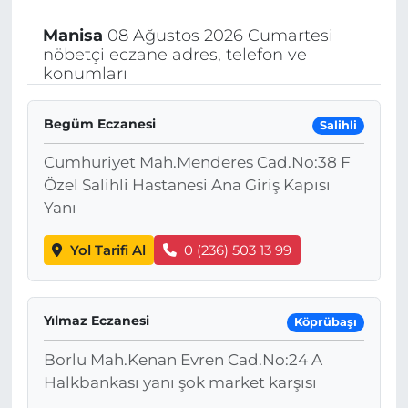
Manisa
08 Ağustos 2026 Cumartesi
nöbetçi eczane adres, telefon ve
konumları
Begüm Eczanesi
Salihli
Cumhuriyet Mah.Menderes Cad.No:38 F
Özel Salihli Hastanesi Ana Giriş Kapısı
Yanı
Yol Tarifi Al
0 (236) 503 13 99
Yılmaz Eczanesi
Köprübaşı
Borlu Mah.Kenan Evren Cad.No:24 A
Halkbankası yanı şok market karşısı