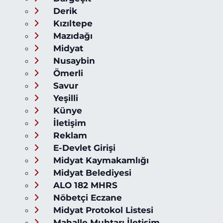
Derik
Kızıltepe
Mazıdağı
Midyat
Nusaybin
Ömerli
Savur
Yeşilli
Künye
İletişim
Reklam
E-Devlet Girişi
Midyat Kaymakamlığı
Midyat Belediyesi
ALO 182 MHRS
Nöbetçi Eczane
Midyat Protokol Listesi
Mahalle Muhtarı İletişim