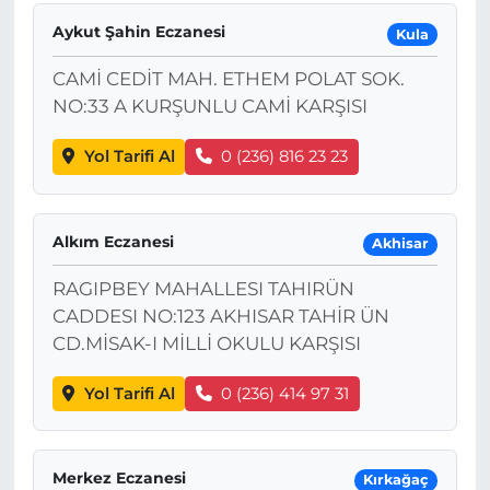
Aykut Şahin Eczanesi
Kula
CAMİ CEDİT MAH. ETHEM POLAT SOK.
NO:33 A KURŞUNLU CAMİ KARŞISI
Yol Tarifi Al
0 (236) 816 23 23
Alkım Eczanesi
Akhisar
RAGIPBEY MAHALLESI TAHIRÜN
CADDESI NO:123 AKHISAR TAHİR ÜN
CD.MİSAK-I MİLLİ OKULU KARŞISI
Yol Tarifi Al
0 (236) 414 97 31
Merkez Eczanesi
Kırkağaç