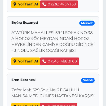
Yol Tarifi Al
0 (236) 473 71 38
Buğra Eczanesi
Merkez
ATATÜRK MAHALLESİ 5941 SOKAK NO:38
A HOROZKÖY MEYDANINDAKİ HOROZ
HEYKELİNDEN CAMİYE DOĞRU GİDİNCE
- 3 NOLU SAĞLIK OCAĞI KARŞISI
Yol Tarifi Al
0 (545) 488 31 00
Eren Eczanesi
Salihli
Zafer Mah.629 Sok. No:6 F SALİHLİ
MANİSA MEDİGÜNEŞ HASTANESİ KARŞISI