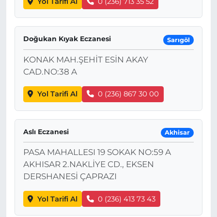
Yol Tarifi Al
0 (236) 713 35 52
Doğukan Kıyak Eczanesi
Sarıgöl
KONAK MAH.ŞEHİT ESİN AKAY
CAD.NO:38 A
Yol Tarifi Al
0 (236) 867 30 00
Aslı Eczanesi
Akhisar
PASA MAHALLESI 19 SOKAK NO:59 A
AKHISAR 2.NAKLİYE CD., EKSEN
DERSHANESİ ÇAPRAZI
Yol Tarifi Al
0 (236) 413 73 43