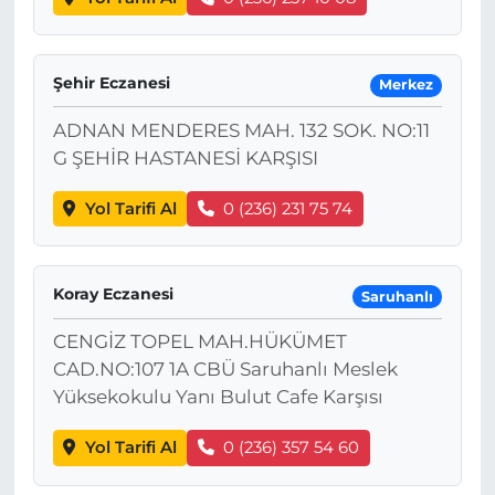
Şehir Eczanesi
Merkez
ADNAN MENDERES MAH. 132 SOK. NO:11
G ŞEHİR HASTANESİ KARŞISI
Yol Tarifi Al
0 (236) 231 75 74
Koray Eczanesi
Saruhanlı
CENGİZ TOPEL MAH.HÜKÜMET
CAD.NO:107 1A CBÜ Saruhanlı Meslek
Yüksekokulu Yanı Bulut Cafe Karşısı
Yol Tarifi Al
0 (236) 357 54 60