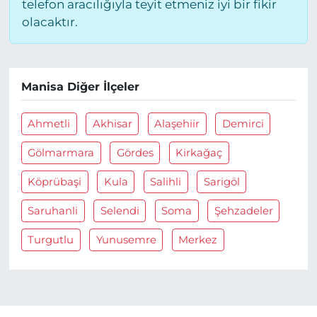
telefon aracılığıyla teyit etmeniz iyi bir fikir
olacaktır.
Manisa Diğer İlçeler
Ahmetli
Akhisar
Alaşehiir
Demirci
Gölmarmara
Gördes
Kirkağaç
Köprübaşi
Kula
Salihli
Sarigöl
Saruhanli
Selendi
Soma
Şehzadeler
Turgutlu
Yunusemre
Merkez