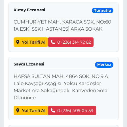
Kutay Eczanesi
Turgutlu
CUMHURIYET MAH. KARACA SOK. NO:60
1A ESKİ SSK HASTANESİ ARKA SOKAK
Yol Tarifi Al
0 (236) 314 72 82
Saygı Eczanesi
Merkez
HAFSA SULTAN MAH. 4864 SOK. NO:9 A
Lale Kavşağı Aşağısı, Yolcu Kardeşler
Market Ara Sokağındaki Kahveden Sola
Dönünce
Yol Tarifi Al
0 (236) 409 04 59