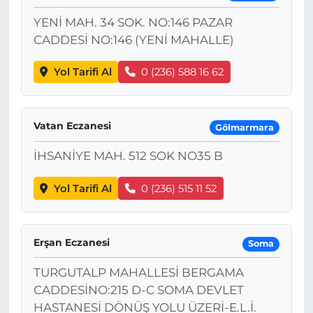
YENİ MAH. 34 SOK. NO:146 PAZAR
CADDESİ NO:146 (YENİ MAHALLE)
Yol Tarifi Al
0 (236) 588 16 62
Vatan Eczanesi
Gölmarmara
İHSANİYE MAH. 512 SOK NO35 B
Yol Tarifi Al
0 (236) 515 11 52
Erşan Eczanesi
Soma
TURGUTALP MAHALLESİ BERGAMA
CADDESİNO:215 D-C SOMA DEVLET
HASTANESİ DÖNÜŞ YOLU ÜZERİ-E.L.İ.