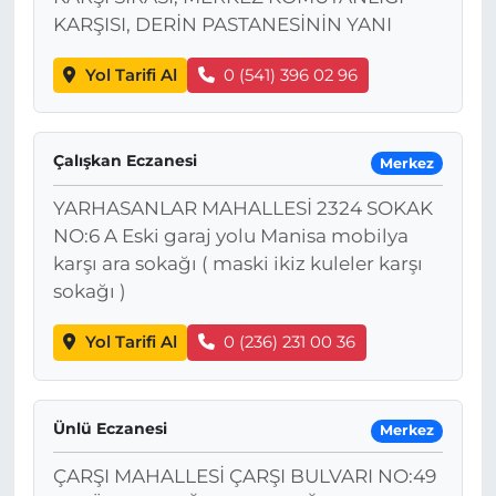
KARŞISI, DERİN PASTANESİNİN YANI
Yol Tarifi Al
0 (541) 396 02 96
Çalışkan Eczanesi
Merkez
YARHASANLAR MAHALLESİ 2324 SOKAK
NO:6 A Eski garaj yolu Manisa mobilya
karşı ara sokağı ( maski ikiz kuleler karşı
sokağı )
Yol Tarifi Al
0 (236) 231 00 36
Ünlü Eczanesi
Merkez
ÇARŞI MAHALLESİ ÇARŞI BULVARI NO:49