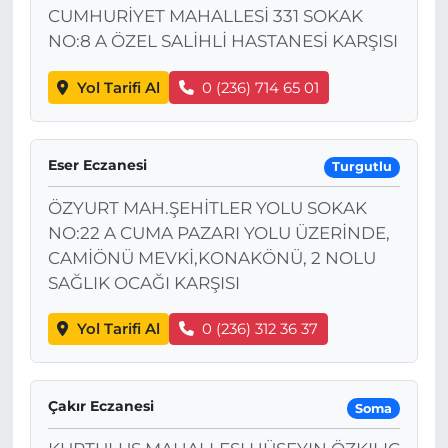
CUMHURİYET MAHALLESİ 331 SOKAK
NO:8 A ÖZEL SALİHLİ HASTANESİ KARŞISI
Yol Tarifi Al
0 (236) 714 65 01
Eser Eczanesi
Turgutlu
ÖZYURT MAH.ŞEHİTLER YOLU SOKAK
NO:22 A CUMA PAZARI YOLU ÜZERİNDE,
CAMİÖNÜ MEVKİ,KONAKÖNÜ, 2 NOLU
SAĞLIK OCAĞI KARŞISI
Yol Tarifi Al
0 (236) 312 36 37
Çakır Eczanesi
Soma