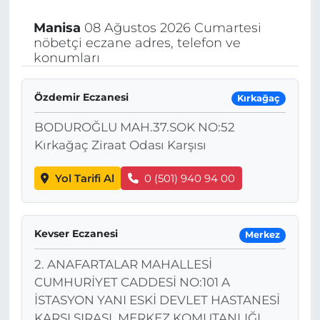
Manisa
08 Ağustos 2026 Cumartesi
nöbetçi eczane adres, telefon ve
konumları
Özdemir Eczanesi
Kırkağaç
BODUROĞLU MAH.37.SOK NO:52
Kırkağaç Ziraat Odası Karşısı
Yol Tarifi Al
0 (501) 940 94 00
Kevser Eczanesi
Merkez
2. ANAFARTALAR MAHALLESİ
CUMHURİYET CADDESİ NO:101 A
İSTASYON YANI ESKİ DEVLET HASTANESİ
KARŞI SIRASI, MERKEZ KOMUTANLIĞI