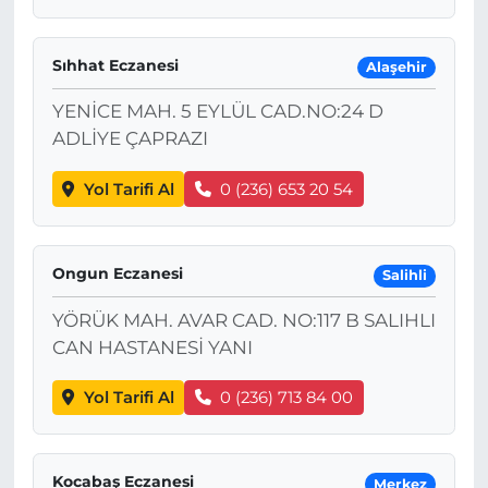
Sıhhat Eczanesi
Alaşehir
YENİCE MAH. 5 EYLÜL CAD.NO:24 D
ADLİYE ÇAPRAZI
Yol Tarifi Al
0 (236) 653 20 54
Ongun Eczanesi
Salihli
YÖRÜK MAH. AVAR CAD. NO:117 B SALIHLI
CAN HASTANESİ YANI
Yol Tarifi Al
0 (236) 713 84 00
Kocabaş Eczanesi
Merkez