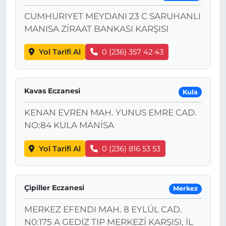
CUMHURIYET MEYDANI 23 C SARUHANLI
MANISA ZİRAAT BANKASI KARŞISI
Yol Tarifi Al
0 (236) 357 42 43
Kavas Eczanesi
Kula
KENAN EVREN MAH. YUNUS EMRE CAD.
NO:84 KULA MANİSA
Yol Tarifi Al
0 (236) 816 53 53
Çipiller Eczanesi
Merkez
MERKEZ EFENDI MAH. 8 EYLÜL CAD.
N0:175 A GEDİZ TIP MERKEZİ KARŞISI, İL