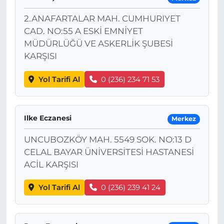
2.ANAFARTALAR MAH. CUMHURIYET
CAD. NO:55 A ESKİ EMNİYET
MÜDÜRLÜĞÜ VE ASKERLİK ŞUBESİ
KARŞISI
Yol Tarifi Al
0 (236) 234 71 53
Ilke Eczanesi
Merkez
UNCUBOZKÖY MAH. 5549 SOK. NO:13 D
CELAL BAYAR ÜNİVERSİTESİ HASTANESİ
ACİL KARŞISI
Yol Tarifi Al
0 (236) 239 41 24