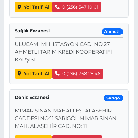
Yol Tarifi Al
0 (236) 547 10 01
Sağlık Eczanesi
Ahmetli
ULUCAMI MH. ISTASYON CAD. NO:27
AHMETLI TARIM KREDİ KOOPERATİFİ
KARŞISI
Yol Tarifi Al
0 (236) 768 26 46
Deniz Eczanesi
Sarıgöl
MIMAR SINAN MAHALLESI ALASEHIR
CADDESI NO:11 SARIGÖL MİMAR SİNAN
MAH. ALAŞEHİR CAD. NO: 11