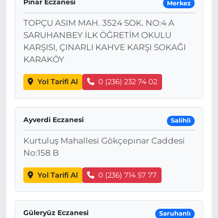
Pınar Eczanesi
Merkez
TOPÇU ASIM MAH. 3524 SOK. NO:4 A
SARUHANBEY İLK ÖĞRETİM OKULU
KARŞISI, ÇINARLI KAHVE KARŞI SOKAĞI
KARAKÖY
Yol Tarifi Al
0 (236) 232 74 02
Ayverdi Eczanesi
Salihli
Kurtuluş Mahallesi Gökçepınar Caddesi
No:158 B
Yol Tarifi Al
0 (236) 714 57 77
Güleryüz Eczanesi
Saruhanlı