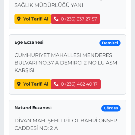
SAĞLIK MÜDÜRLÜĞÜ YANI
Yol Tarifi Al
0 (236) 237 27 57
Ege Eczanesi
Demirci
CUMHURIYET MAHALLESI MENDERES
BULVARI NO:37 A DEMIRCI 2 NO LU ASM
KARŞISI
Yol Tarifi Al
0 (236) 462 40 17
Naturel Eczanesi
Gördes
DİVAN MAH. ŞEHİT PİLOT BAHRİ ÖNSER
CADDESİ NO: 2 A