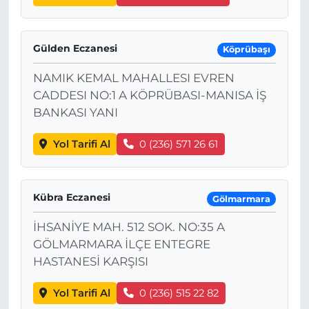
Gülden Eczanesi
Köprübaşı
NAMIK KEMAL MAHALLESI EVREN
CADDESI NO:1 A KÖPRÜBASI-MANISA İŞ
BANKASI YANI
Yol Tarifi Al
0 (236) 571 26 61
Kübra Eczanesi
Gölmarmara
İHSANİYE MAH. 512 SOK. NO:35 A
GÖLMARMARA İLÇE ENTEGRE
HASTANESİ KARŞISI
Yol Tarifi Al
0 (236) 515 22 82