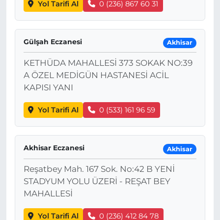
Yol Tarifi Al
0 (236) 867 60 31
Gülşah Eczanesi
Akhisar
KETHÜDA MAHALLESİ 373 SOKAK NO:39
A ÖZEL MEDİGÜN HASTANESİ ACİL
KAPISI YANI
Yol Tarifi Al
0 (533) 161 96 59
Akhisar Eczanesi
Akhisar
Reşatbey Mah. 167 Sok. No:42 B YENİ
STADYUM YOLU ÜZERİ - REŞAT BEY
MAHALLESİ
Yol Tarifi Al
0 (236) 412 84 78