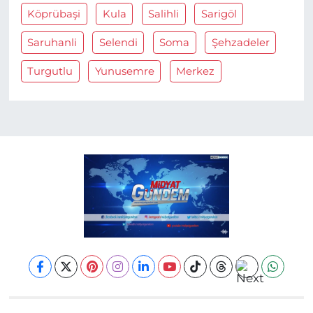
Köprübaşi
Kula
Salihli
Sarigöl
Saruhanli
Selendi
Soma
Şehzadeler
Turgutlu
Yunusemre
Merkez