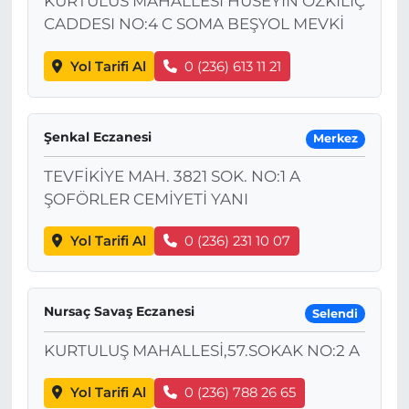
KURTULUS MAHALLESI HÜSEYIN ÖZKILIÇ
CADDESI NO:4 C SOMA BEŞYOL MEVKİ
Yol Tarifi Al
0 (236) 613 11 21
Şenkal Eczanesi
Merkez
TEVFİKİYE MAH. 3821 SOK. NO:1 A
ŞOFÖRLER CEMİYETİ YANI
Yol Tarifi Al
0 (236) 231 10 07
Nursaç Savaş Eczanesi
Selendi
KURTULUŞ MAHALLESİ,57.SOKAK NO:2 A
Yol Tarifi Al
0 (236) 788 26 65