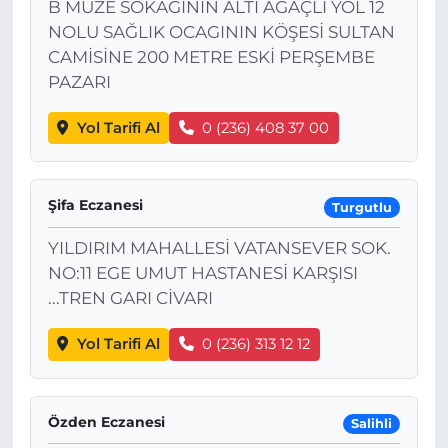
B MÜZE SOKAĞININ ALTI AĞAÇLI YOL 12
NOLU SAĞLIK OCAGININ KÖŞESİ SULTAN
CAMİSİNE 200 METRE ESKİ PERŞEMBE
PAZARI
Yol Tarifi Al
0 (236) 408 37 00
Şifa Eczanesi
Turgutlu
YILDIRIM MAHALLESİ VATANSEVER SOK.
NO:11 EGE UMUT HASTANESİ KARŞISI
...TREN GARI CİVARI
Yol Tarifi Al
0 (236) 313 12 12
Özden Eczanesi
Salihli