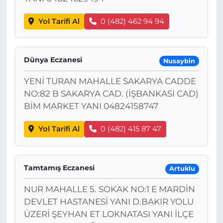
Yol Tarifi Al
0 (482) 462 94 94
Dünya Eczanesi
Nusaybin
YENİ TURAN MAHALLE SAKARYA CADDE
NO:82 B SAKARYA CAD. (İŞBANKASI CAD)
BİM MARKET YANI 04824158747
Yol Tarifi Al
0 (482) 415 87 47
Tamtamış Eczanesi
Artuklu
NUR MAHALLE 5. SOKAK NO:1 E MARDİN
DEVLET HASTANESİ YANI D.BAKIR YOLU
ÜZERİ ŞEYHAN ET LOKNATASI YANI İLÇE