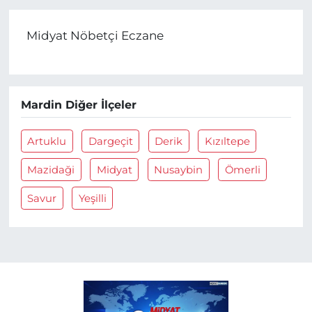
Midyat Nöbetçi Eczane
Mardin Diğer İlçeler
Artuklu
Dargeçit
Derik
Kızıltepe
Mazidaği
Midyat
Nusaybin
Ömerli
Savur
Yeşilli