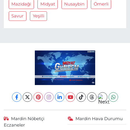
Mazidaği
Midyat
Nusaybin
Ömerli
Savur
Yeşilli
Mardin Nöbetçi
Mardin Hava Durumu
Eczaneler