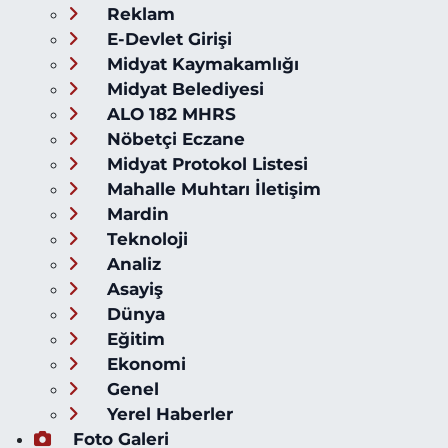
Reklam
E-Devlet Girişi
Midyat Kaymakamlığı
Midyat Belediyesi
ALO 182 MHRS
Nöbetçi Eczane
Midyat Protokol Listesi
Mahalle Muhtarı İletişim
Mardin
Teknoloji
Analiz
Asayiş
Dünya
Eğitim
Ekonomi
Genel
Yerel Haberler
Foto Galeri