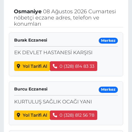
Osmaniye
08 Ağustos 2026 Cumartesi
nöbetçi eczane adres, telefon ve
konumları
Burak Eczanesi
Merkez
EK DEVLET HASTANESİ KARŞISI
Yol Tarifi Al
0 (328) 814 83 33
Burcu Eczanesi
Merkez
KURTULUŞ SAĞLIK OCAĞI YANI
Yol Tarifi Al
0 (328) 812 56 78