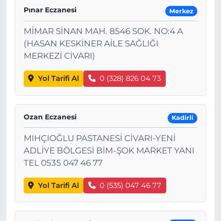
Pınar Eczanesi
Merkez
MİMAR SİNAN MAH. 8546 SOK. NO:4 A
(HASAN KESKİNER AİLE SAĞLIĞI
MERKEZİ CİVARI)
Yol Tarifi Al
0 (328) 826 04 73
Ozan Eczanesi
Kadirli
MIHÇIOĞLU PASTANESİ CİVARI-YENİ
ADLİYE BÖLGESİ BİM-ŞOK MARKET YANI
TEL 0535 047 46 77
Yol Tarifi Al
0 (535) 047 46 77