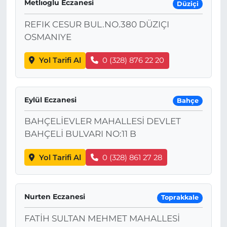
Metlıoglu Eczanesi
Düziçi
REFIK CESUR BUL.NO.380 DÜZIÇI
OSMANIYE
Yol Tarifi Al
0 (328) 876 22 20
Eylül Eczanesi
Bahçe
BAHÇELİEVLER MAHALLESİ DEVLET
BAHÇELİ BULVARI NO:11 B
Yol Tarifi Al
0 (328) 861 27 28
Nurten Eczanesi
Toprakkale
FATİH SULTAN MEHMET MAHALLESİ