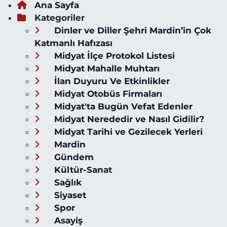
Ana Sayfa
Kategoriler
Dinler ve Diller Şehri Mardin’in Çok
Katmanlı Hafızası
Midyat İlçe Protokol Listesi
Midyat Mahalle Muhtarı
İlan Duyuru Ve Etkinlikler
Midyat Otobüs Firmaları
Midyat'ta Bugün Vefat Edenler
Midyat Nerededir ve Nasıl Gidilir?
Midyat Tarihi ve Gezilecek Yerleri
Mardin
Gündem
Kültür-Sanat
Sağlık
Siyaset
Spor
Asayiş