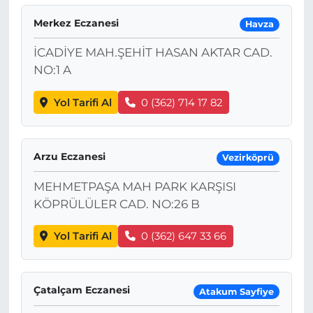
Merkez Eczanesi
Havza
İCADİYE MAH.ŞEHİT HASAN AKTAR CAD.
NO:1 A
Yol Tarifi Al
0 (362) 714 17 82
Arzu Eczanesi
Vezirköprü
MEHMETPAŞA MAH PARK KARŞISI
KÖPRÜLÜLER CAD. NO:26 B
Yol Tarifi Al
0 (362) 647 33 66
Çatalçam Eczanesi
Atakum Sayfiye