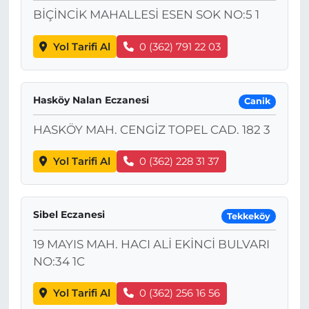
BİÇİNCİK MAHALLESİ ESEN SOK NO:5 1
Yol Tarifi Al
0 (362) 791 22 03
Hasköy Nalan Eczanesi
Canik
HASKÖY MAH. CENGİZ TOPEL CAD. 182 3
Yol Tarifi Al
0 (362) 228 31 37
Sibel Eczanesi
Tekkeköy
19 MAYIS MAH. HACI ALİ EKİNCİ BULVARI
NO:34 1C
Yol Tarifi Al
0 (362) 256 16 56