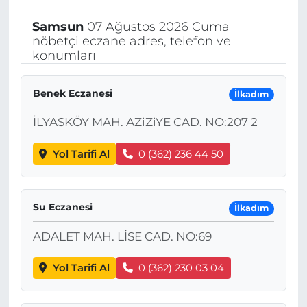
Samsun
07 Ağustos 2026 Cuma
nöbetçi eczane adres, telefon ve
konumları
Benek Eczanesi
İlkadım
İLYASKÖY MAH. AZiZiYE CAD. NO:207 2
Yol Tarifi Al
0 (362) 236 44 50
Su Eczanesi
İlkadım
ADALET MAH. LİSE CAD. NO:69
Yol Tarifi Al
0 (362) 230 03 04