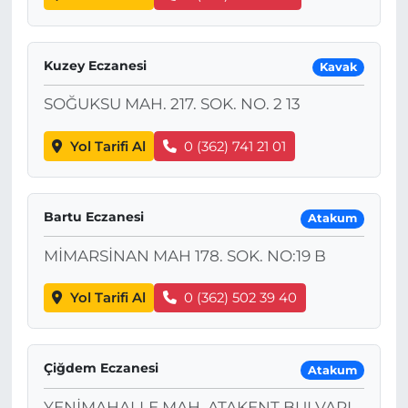
Kuzey Eczanesi
Kavak
SOĞUKSU MAH. 217. SOK. NO. 2 13
Yol Tarifi Al
0 (362) 741 21 01
Bartu Eczanesi
Atakum
MİMARSİNAN MAH 178. SOK. NO:19 B
Yol Tarifi Al
0 (362) 502 39 40
Çiğdem Eczanesi
Atakum
YENİMAHALLE MAH. ATAKENT BULVARI