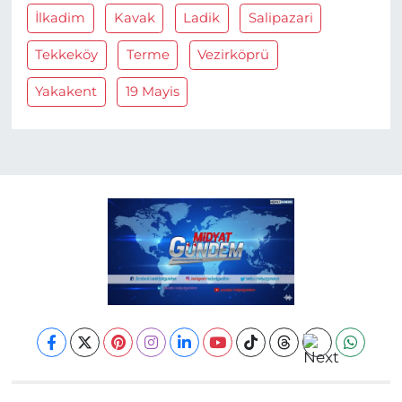
İlkadim
Kavak
Ladik
Salipazari
Tekkeköy
Terme
Vezirköprü
Yakakent
19 Mayis