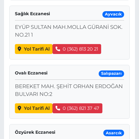
Sağlık Eczanesi
Ayvacık
EYÜP SULTAN MAH.MOLLA GÜRANİ SOK.
NO.21 1
Yol Tarifi Al
0 (362) 813 20 21
Ovalı Eczanesi
Salıpazarı
BEREKET MAH. ŞEHİT ORHAN ERDOĞAN
BULVARI NO:2
Yol Tarifi Al
0 (362) 821 37 47
Özyürek Eczanesi
Asarcık