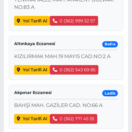
NO:83 A
Yol Tarifi Al
0 (362) 999 52 57
Altınkaya Eczanesi
Bafra
KIZILIRMAK MAH.19 MAYIS CAD.NO:2 A
Yol Tarifi Al
0 (362) 543 69 85
Akpınar Eczanesi
Ladik
BAHŞİ MAH. GAZİLER CAD. NO:66 A
Yol Tarifi Al
0 (362) 771 45 55