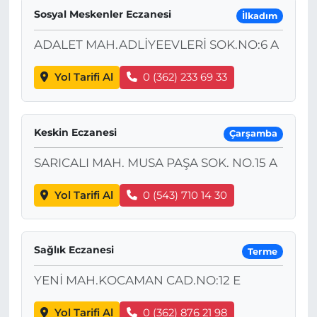
Sosyal Meskenler Eczanesi
İlkadım
ADALET MAH.ADLİYEEVLERİ SOK.NO:6 A
Yol Tarifi Al
0 (362) 233 69 33
Keskin Eczanesi
Çarşamba
SARICALI MAH. MUSA PAŞA SOK. NO.15 A
Yol Tarifi Al
0 (543) 710 14 30
Sağlık Eczanesi
Terme
YENİ MAH.KOCAMAN CAD.NO:12 E
Yol Tarifi Al
0 (362) 876 21 98