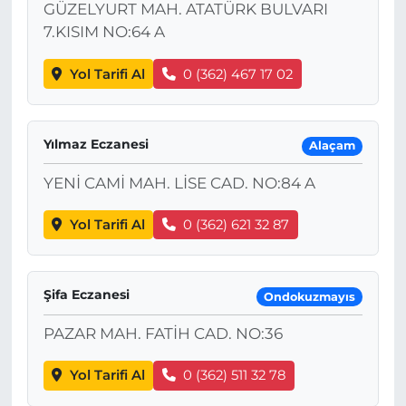
GÜZELYURT MAH. ATATÜRK BULVARI
7.KISIM NO:64 A
Yol Tarifi Al
0 (362) 467 17 02
Yılmaz Eczanesi
Alaçam
YENİ CAMİ MAH. LİSE CAD. NO:84 A
Yol Tarifi Al
0 (362) 621 32 87
Şifa Eczanesi
Ondokuzmayıs
PAZAR MAH. FATİH CAD. NO:36
Yol Tarifi Al
0 (362) 511 32 78