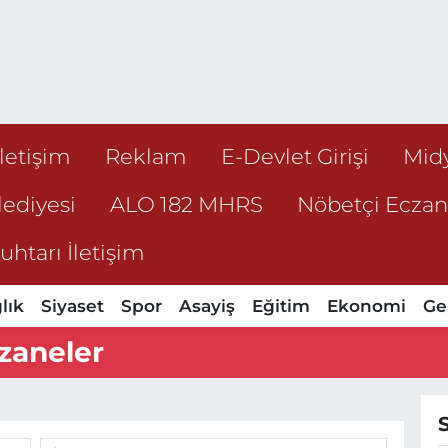
İletişim
Reklam
E-Devlet Girişi
Mid
ediyesi
ALO 182 MHRS
Nöbetçi Ecza
htarı İletişim
lık
Siyaset
Spor
Asayiş
Eğitim
Ekonomi
Ge
zaneler