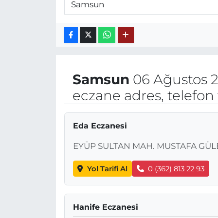
Samsun
06 Ağustos 
eczane adres, telefon
Eda Eczanesi
EYÜP SULTAN MAH. MUSTAFA GÜLER
Yol Tarifi Al
0 (362) 813 22 93
Hanife Eczanesi