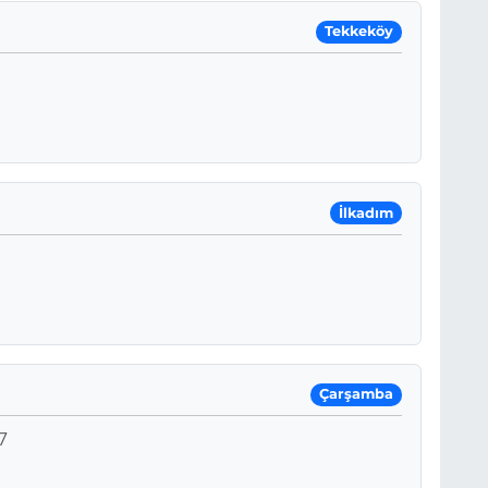
Tekkeköy
İlkadım
Çarşamba
7