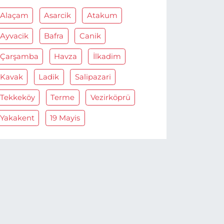
Alaçam
Asarcik
Atakum
Ayvacik
Bafra
Canik
Çarşamba
Havza
İlkadim
Kavak
Ladik
Salipazari
Tekkeköy
Terme
Vezirköprü
Yakakent
19 Mayis