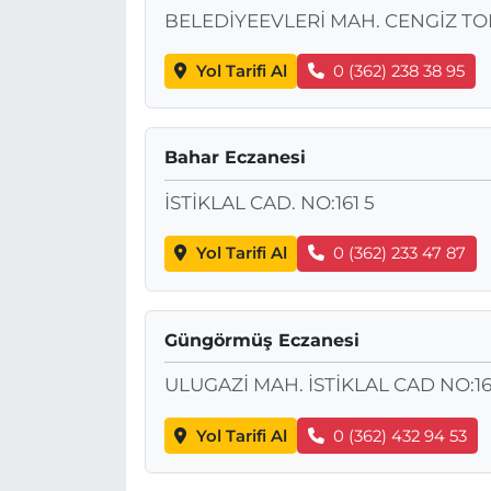
BELEDİYEEVLERİ MAH. CENGİZ TOP
Yol Tarifi Al
0 (362) 238 38 95
Bahar Eczanesi
İSTİKLAL CAD. NO:161 5
Yol Tarifi Al
0 (362) 233 47 87
Güngörmüş Eczanesi
ULUGAZİ MAH. İSTİKLAL CAD NO:16
Yol Tarifi Al
0 (362) 432 94 53