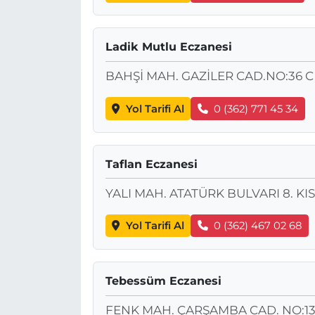
Ladik Mutlu Eczanesi
BAHŞİ MAH. GAZİLER CAD.NO:36 C
Yol Tarifi Al
0 (362) 771 45 34
Taflan Eczanesi
YALI MAH. ATATÜRK BULVARI 8. KIS
Yol Tarifi Al
0 (362) 467 02 68
Tebessüm Eczanesi
FENK MAH. ÇARŞAMBA CAD. NO:1