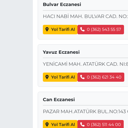
Bulvar Eczanesi
HACI NABİ MAH. BULVAR CAD. NO:
Yol Tarifi Al
0 (362) 543 55 57
Yavuz Eczanesi
YENİCAMİ MAH. ATATÜRK CAD. NI:
Yol Tarifi Al
0 (362) 621 34 40
Can Eczanesi
PAZAR MAH.ATATÜRK BUL.NO:143 
Yol Tarifi Al
0 (362) 511 44 00