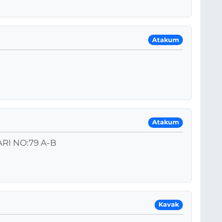
Atakum
Atakum
RI NO:79 A-B
Kavak