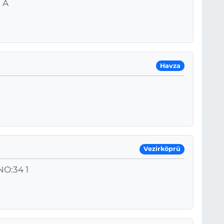
 A
Havza
Vezirköprü
NO:34 1