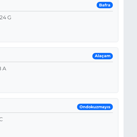
Bafra
24 G
Alaçam
8 A
Ondokuzmayıs
C