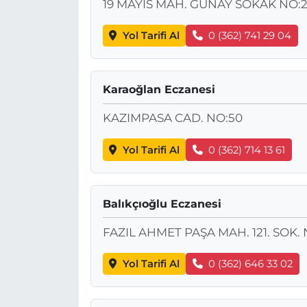
19 MAYIS MAH. GÜNAY SOKAK NO:2
Yol Tarifi Al
0 (362) 741 29 04
Karaoğlan Eczanesi
KAZIMPASA CAD. NO:50
Yol Tarifi Al
0 (362) 714 13 61
Balıkçıoğlu Eczanesi
FAZIL AHMET PAŞA MAH. 121. SOK. 
Yol Tarifi Al
0 (362) 646 33 02