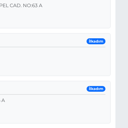
EL CAD. NO:63 A
İlkadım
İlkadım
 A