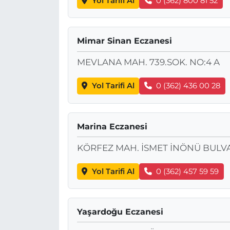
Yol Tarifi Al
0 (362) 800 81 52
Mimar Sinan Eczanesi
MEVLANA MAH. 739.SOK. NO:4 A
Yol Tarifi Al
0 (362) 436 00 28
Marina Eczanesi
KÖRFEZ MAH. İSMET İNÖNÜ BULVA
Yol Tarifi Al
0 (362) 457 59 59
Yaşardoğu Eczanesi