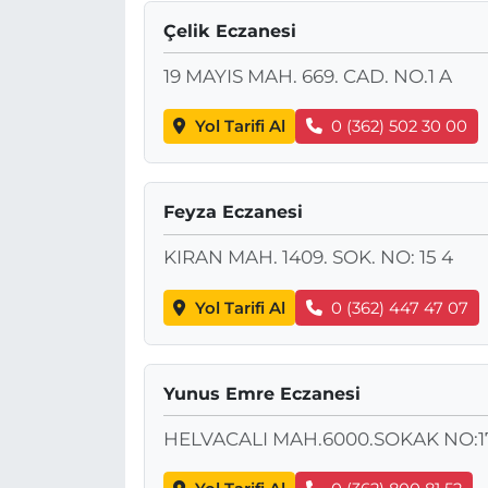
Çelik Eczanesi
19 MAYIS MAH. 669. CAD. NO.1 A
Yol Tarifi Al
0 (362) 502 30 00
Feyza Eczanesi
KIRAN MAH. 1409. SOK. NO: 15 4
Yol Tarifi Al
0 (362) 447 47 07
Yunus Emre Eczanesi
HELVACALI MAH.6000.SOKAK NO:1