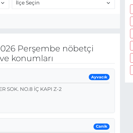
2026 Perşembe nöbetçi
 ve konumları
Ayvacık
 SOK. NO.8 İÇ KAPI Z-2
Canik