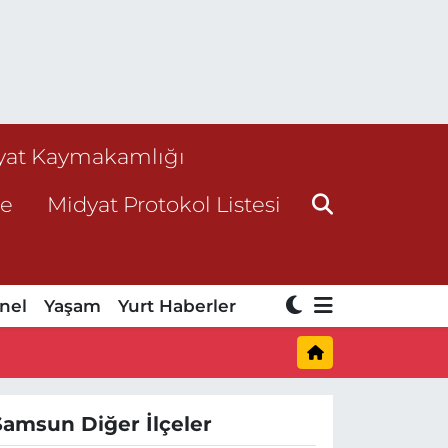
yat Kaymakamlığı
ne
Midyat Protokol Listesi
nel
Yaşam
Yurt Haberler
Samsun Diğer İlçeler