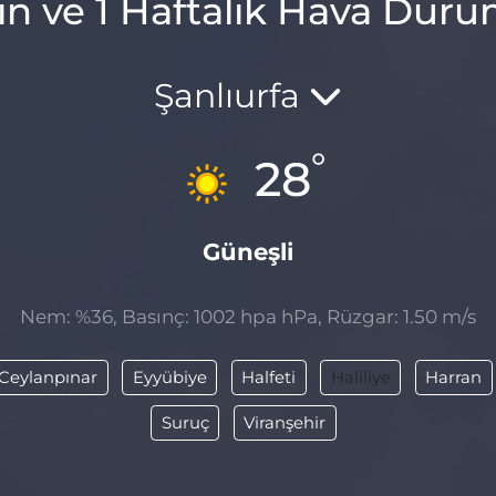
ın ve 1 Haftalık Hava Dur
Şanlıurfa
°
28
Güneşli
Nem: %36, Basınç: 1002 hpa hPa, Rüzgar: 1.50 m/s
Ceylanpınar
Eyyübiye
Halfeti
Haliliye
Harran
Suruç
Viranşehir