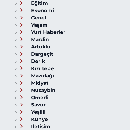
Eğitim
Ekonomi
Genel
Yaşam
Yurt Haberler
Mardin
Artuklu
Dargeçit
Derik
Kızıltepe
Mazıdağı
Midyat
Nusaybin
Ömerli
Savur
Yeşilli
Künye
İletişim