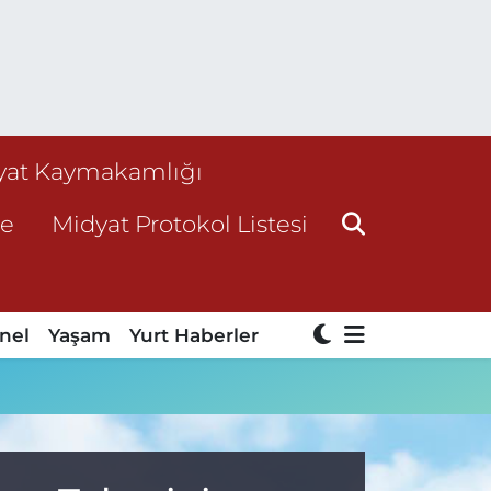
yat Kaymakamlığı
ne
Midyat Protokol Listesi
nel
Yaşam
Yurt Haberler