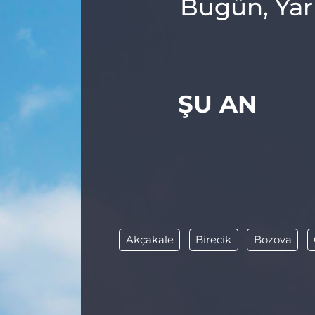
Bugün, Yar
ŞU AN
Akçakale
Birecik
Bozova