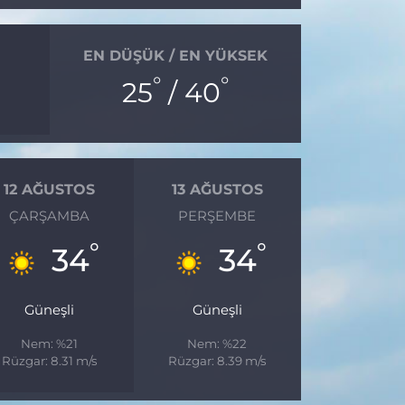
EN DÜŞÜK / EN YÜKSEK
°
°
25
/ 40
12 AĞUSTOS
13 AĞUSTOS
ÇARŞAMBA
PERŞEMBE
°
°
34
34
Güneşli
Güneşli
Nem: %21
Nem: %22
Rüzgar: 8.31 m/s
Rüzgar: 8.39 m/s