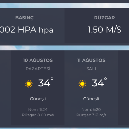
BASINÇ
RÜZGAR
1002 HPA
1.50 M/S
hpa
10 AĞUSTOS
11 AĞUSTOS
PAZARTESI
SALI
°
°
34
34
Güneşli
Güneşli
Nem: %24
Nem: %20
s
Rüzgar: 8.00 m/s
Rüzgar: 7.61 m/s