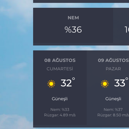
NEM
%36
08 AĞUSTOS
09 AĞUSTOS
CUMARTESI
PAZAR
°
°
32
33
Güneşli
Güneşli
Nem: %33
Nem: %37
Rüzgar: 4.89 m/s
Rüzgar: 8.50 m/