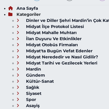
Ana Sayfa
Kategoriler
Dinler ve Diller Şehri Mardin’in Çok Ka
Midyat İlçe Protokol Listesi
Midyat Mahalle Muhtarı
İlan Duyuru Ve Etkinlikler
Midyat Otobüs Firmaları
Midyat'ta Bugün Vefat Edenler
Midyat Nerededir ve Nasıl Gidilir?
Midyat Tarihi ve Gezilecek Yerleri
Mardin
Gündem
Kültür-Sanat
Sağlık
Siyaset
Spor
Asayiş