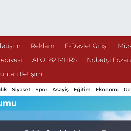
İletişim
Reklam
E-Devlet Girişi
Mid
ediyesi
ALO 182 MHRS
Nöbetçi Ecza
htarı İletişim
lık
Siyaset
Spor
Asayiş
Eğitim
Ekonomi
Ge
rumu