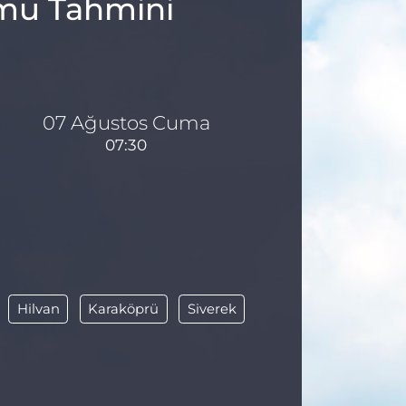
umu Tahmini
07 Ağustos Cuma
07:30
Hilvan
Karaköprü
Siverek