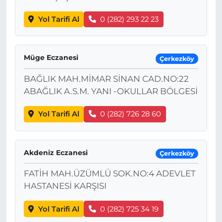
Yol Tarifi Al
0 (282) 293 22 23
Müge Eczanesi
Çerkezköy
BAĞLIK MAH.MİMAR SİNAN CAD.NO:22
ABAĞLIK A.S.M. YANI -OKULLAR BÖLGESİ
Yol Tarifi Al
0 (282) 726 28 60
Akdeniz Eczanesi
Çerkezköy
FATİH MAH.ÜZÜMLÜ SOK.NO:4 ADEVLET
HASTANESİ KARŞISI
Yol Tarifi Al
0 (282) 725 34 19