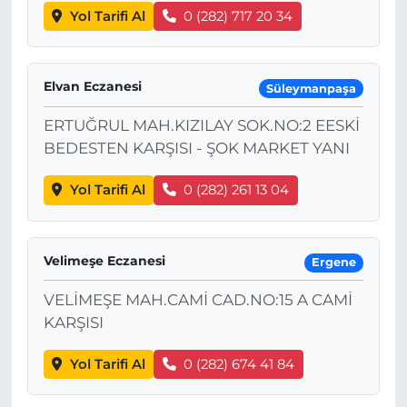
Yol Tarifi Al
0 (282) 717 20 34
Elvan Eczanesi
Süleymanpaşa
ERTUĞRUL MAH.KIZILAY SOK.NO:2 EESKİ
BEDESTEN KARŞISI - ŞOK MARKET YANI
Yol Tarifi Al
0 (282) 261 13 04
Velimeşe Eczanesi
Ergene
VELİMEŞE MAH.CAMİ CAD.NO:15 A CAMİ
KARŞISI
Yol Tarifi Al
0 (282) 674 41 84