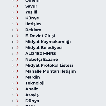
Ömerli
Savur
Yeşilli
Künye
İletişim
Reklam
E-Devlet Girişi
Midyat Kaymakamlığı
Midyat Belediyesi
ALO 182 MHRS
Nöbetçi Eczane
Midyat Protokol Listesi
Mahalle Muhtarı İletişim
Mardin
Teknoloji
Analiz
Asayiş
Dünya