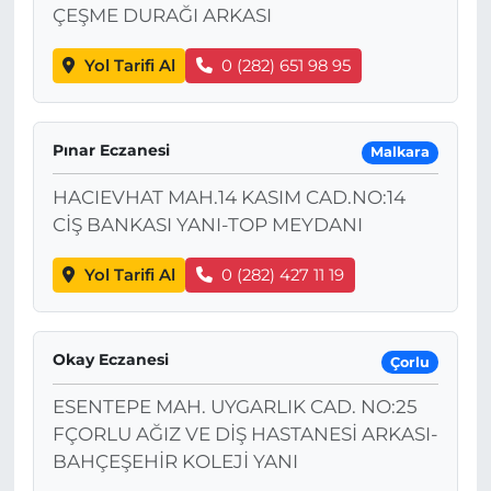
ÇEŞME DURAĞI ARKASI
Yol Tarifi Al
0 (282) 651 98 95
Pınar Eczanesi
Malkara
HACIEVHAT MAH.14 KASIM CAD.NO:14
CİŞ BANKASI YANI-TOP MEYDANI
Yol Tarifi Al
0 (282) 427 11 19
Okay Eczanesi
Çorlu
ESENTEPE MAH. UYGARLIK CAD. NO:25
FÇORLU AĞIZ VE DİŞ HASTANESİ ARKASI-
BAHÇEŞEHİR KOLEJİ YANI