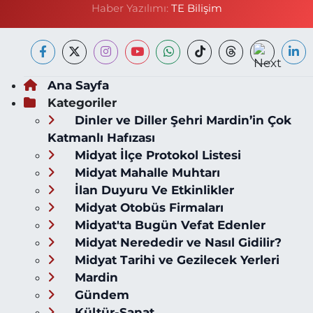
Haber Yazılımı:
TE Bilişim
Ana Sayfa
Kategoriler
Dinler ve Diller Şehri Mardin’in Çok
Katmanlı Hafızası
Midyat İlçe Protokol Listesi
Midyat Mahalle Muhtarı
İlan Duyuru Ve Etkinlikler
Midyat Otobüs Firmaları
Midyat'ta Bugün Vefat Edenler
Midyat Nerededir ve Nasıl Gidilir?
Midyat Tarihi ve Gezilecek Yerleri
Mardin
Gündem
Kültür-Sanat