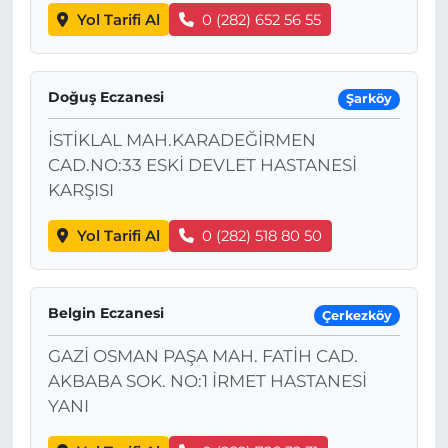
Yol Tarifi Al
0 (282) 652 56 55
Doğuş Eczanesi
Şarköy
İSTİKLAL MAH.KARADEĞİRMEN
CAD.NO:33 ESKİ DEVLET HASTANESİ
KARŞISI
Yol Tarifi Al
0 (282) 518 80 50
Belgin Eczanesi
Çerkezköy
GAZİ OSMAN PAŞA MAH. FATİH CAD.
AKBABA SOK. NO:1 İRMET HASTANESİ
YANI