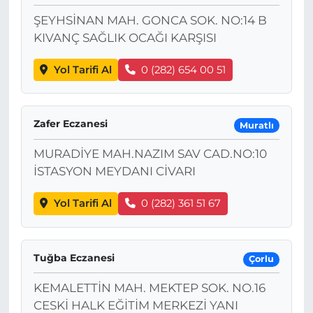
ŞEYHSİNAN MAH. GONCA SOK. NO:14 B
KIVANÇ SAĞLIK OCAĞI KARŞISI
Yol Tarifi Al
0 (282) 654 00 51
Zafer Eczanesi
Muratlı
MURADİYE MAH.NAZIM SAV CAD.NO:10
İSTASYON MEYDANI CİVARI
Yol Tarifi Al
0 (282) 361 51 67
Tuğba Eczanesi
Çorlu
KEMALETTİN MAH. MEKTEP SOK. NO.16
CESKİ HALK EĞİTİM MERKEZİ YANI