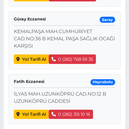
Güray Eczanesi
Saray
KEMALPAŞA MAH.CUMHURİYET
CAD.NO:36 B KEMAL PAŞA SAĞLIK OCAĞI
KARŞISI
Yol Tarifi Al
0 (282) 768 59 35
Fatih Eczanesi
Hayrabolu
İLYAS MAH.UZUNKÖPRÜ CAD.NO:12 B
UZUNKÖPRÜ CADDESİ
Yol Tarifi Al
0 (282) 315 10 16