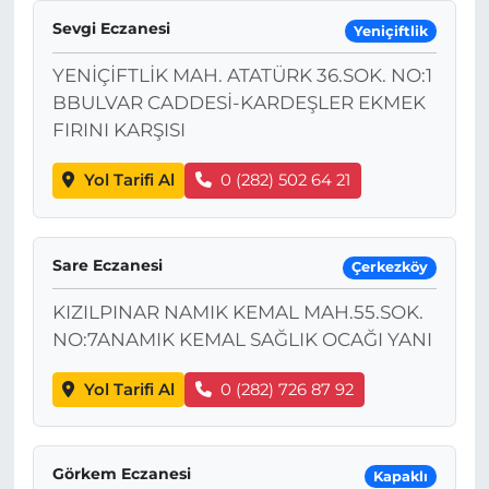
Sevgi Eczanesi
Yeniçiftlik
YENİÇİFTLİK MAH. ATATÜRK 36.SOK. NO:1
BBULVAR CADDESİ-KARDEŞLER EKMEK
FIRINI KARŞISI
Yol Tarifi Al
0 (282) 502 64 21
Sare Eczanesi
Çerkezköy
KIZILPINAR NAMIK KEMAL MAH.55.SOK.
NO:7ANAMIK KEMAL SAĞLIK OCAĞI YANI
Yol Tarifi Al
0 (282) 726 87 92
Görkem Eczanesi
Kapaklı