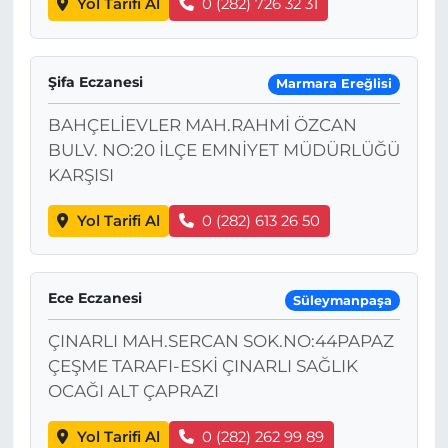
Yol Tarifi Al
0 (282) 726 32 31
Şifa Eczanesi
Marmara Ereğlisi
BAHÇELİEVLER MAH.RAHMİ ÖZCAN
BULV. NO:20 İLÇE EMNİYET MÜDÜRLÜĞÜ
KARŞISI
Yol Tarifi Al
0 (282) 613 26 50
Ece Eczanesi
Süleymanpaşa
ÇINARLI MAH.SERCAN SOK.NO:44PAPAZ
ÇEŞME TARAFI-ESKİ ÇINARLI SAĞLIK
OCAĞI ALT ÇAPRAZI
Yol Tarifi Al
0 (282) 262 99 89