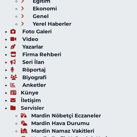
Eğitim
Ekonomi
Genel
Yerel Haberler
Foto Galeri
Video
Yazarlar
Firma Rehberi
Seri İlan
Röportaj
Biyografi
Anketler
Künye
İletişim
Servisler
Mardin Nöbetçi Eczaneler
Mardin Hava Durumu
Mardin Namaz Vakitleri