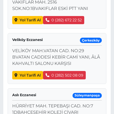
VAKIFLAR MAH. 2516
SOK.NO:1BVAKIFLAR ESKİ PTT YANI
Yol Tarifi Al
0 (282) 672 22 52
Veliköy Eczanesi
Çerkezköy
VELİKÖY MAH.VATAN CAD. NO:29
BVATAN CADDESİ KEBİR CAMİ YANI, ÂLÂ
KAHVALTI SALONU KARŞISI
Yol Tarifi Al
0 (282) 502 08 09
Aslı Eczanesi
Süleymanpaşa
HÜRRİYET MAH. TEPEBAŞI CAD. NO:7
1DBAHÇEŞEHİR KOLEJİ CİVARI