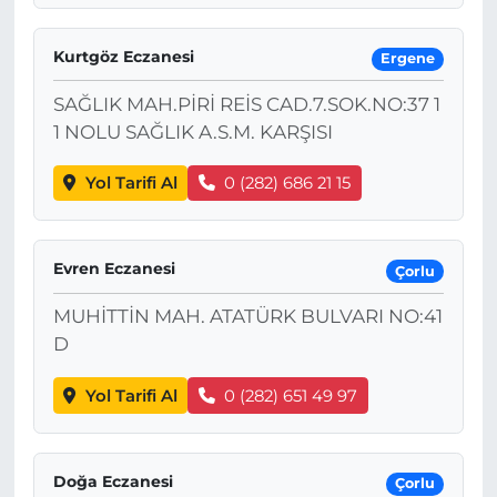
Kurtgöz Eczanesi
Ergene
SAĞLIK MAH.PİRİ REİS CAD.7.SOK.NO:37 1
1 NOLU SAĞLIK A.S.M. KARŞISI
Yol Tarifi Al
0 (282) 686 21 15
Evren Eczanesi
Çorlu
MUHİTTİN MAH. ATATÜRK BULVARI NO:41
D
Yol Tarifi Al
0 (282) 651 49 97
Doğa Eczanesi
Çorlu