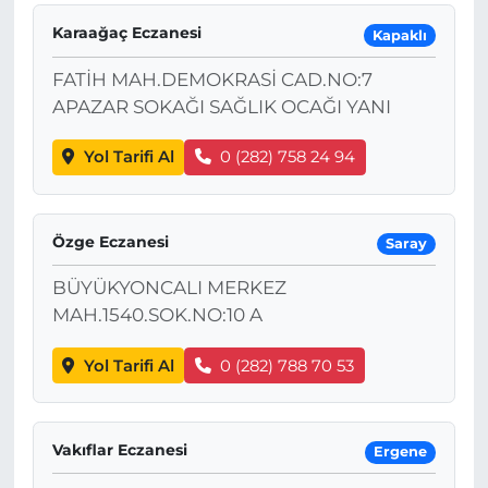
Karaağaç Eczanesi
Kapaklı
FATİH MAH.DEMOKRASİ CAD.NO:7
APAZAR SOKAĞI SAĞLIK OCAĞI YANI
Yol Tarifi Al
0 (282) 758 24 94
Özge Eczanesi
Saray
BÜYÜKYONCALI MERKEZ
MAH.1540.SOK.NO:10 A
Yol Tarifi Al
0 (282) 788 70 53
Vakıflar Eczanesi
Ergene