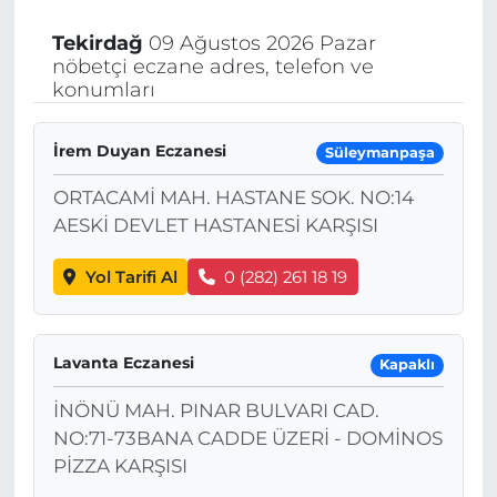
Tekirdağ
09 Ağustos 2026 Pazar
nöbetçi eczane adres, telefon ve
konumları
İrem Duyan Eczanesi
Süleymanpaşa
ORTACAMİ MAH. HASTANE SOK. NO:14
AESKİ DEVLET HASTANESİ KARŞISI
Yol Tarifi Al
0 (282) 261 18 19
Lavanta Eczanesi
Kapaklı
İNÖNÜ MAH. PINAR BULVARI CAD.
NO:71-73BANA CADDE ÜZERİ - DOMİNOS
PİZZA KARŞISI