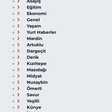
Asayiş
Eğitim
Ekonomi
Genel
Yaşam
Yurt Haberler
Mardin
Artuklu
Dargeçit
Derik
Kızıltepe
Mazıdağı
Midyat
Nusaybin
Ömerli
Savur
Yeşilli
Künye