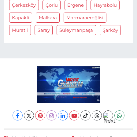
Çerkezköy
Çorlu
Ergene
Hayrabolu
Kapakli
Malkara
Marmaraereğlisi
Muratli
Saray
Süleymanpaşa
Şarköy