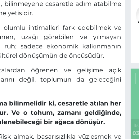
, bilinmeyene cesaretle adım atabilme
e yetisidir.
e olumlu ihtimalleri fark edebilmek ve
ünen, uzağı görebilen ve yılmayan
mci ruh; sadece ekonomik kalkınmanın
kültürel dönüşümün de öncüsüdür.
alardan öğrenen ve gelişime açık
tlarını değil, toplumun da geleceğini
a bilinmelidir ki, cesaretle atılan her
r. Ve o tohum, zamanı geldiğinde,
nlenebileceği bir ağaca dönüşür.
İM
03
 Risk almak, başarısızlıkla yüzleşmek ve