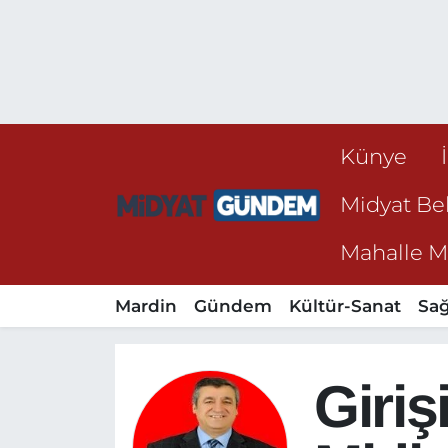
Künye
Midyat Bel
Mahalle Mu
Mardin
Gündem
Kültür-Sanat
Sağ
Giri