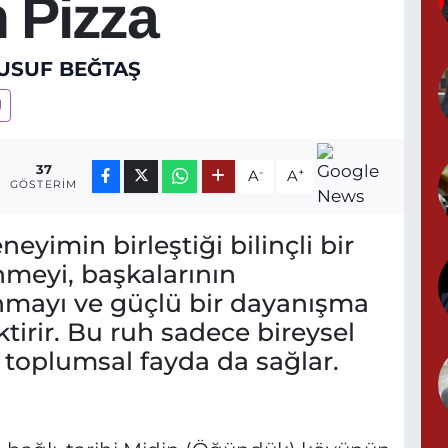
 Pizza
USUF BEĞTAŞ
37
-
+
A
A
GÖSTERIM
neyimin birleştiği bilinçli bir
nmeyi, başkalarının
nmayı ve güçlü bir dayanışma
tirir. Bu ruh sadece bireysel
 toplumsal fayda da sağlar.