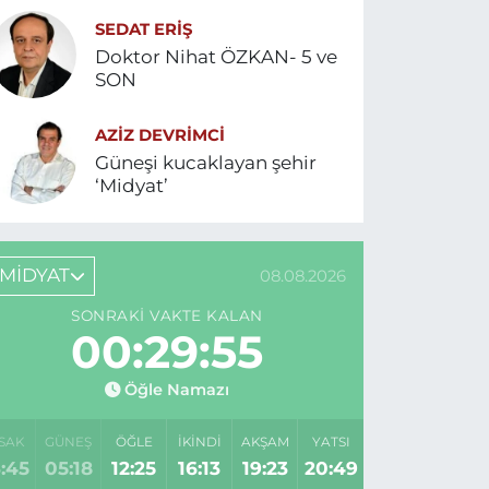
SEDAT ERİŞ
Doktor Nihat ÖZKAN- 5 ve
SON
AZIZ DEVRIMCI
Güneşi kucaklayan şehir
‘Midyat’
MİDYAT
08.08.2026
SONRAKI VAKTE KALAN
00:29:55
Öğle Namazı
SAK
GÜNEŞ
ÖĞLE
İKINDI
AKŞAM
YATSI
:45
05:18
12:25
16:13
19:23
20:49