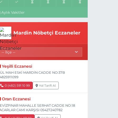
Aylık Vakitler
Mardin Nöbetçi Eczaneler
Yeşilli Eczanesi
ÜL MAH ESKİ MARDİN CADDE NO:37B
4825911099
0 (482) 591 10 99
Yol Tarifi Al
Oran Eczanesi
EVİZPINAR MAHALLE SERHAT CADDE NO:18
ACARLAR CAMİ KARŞISI 05427240782