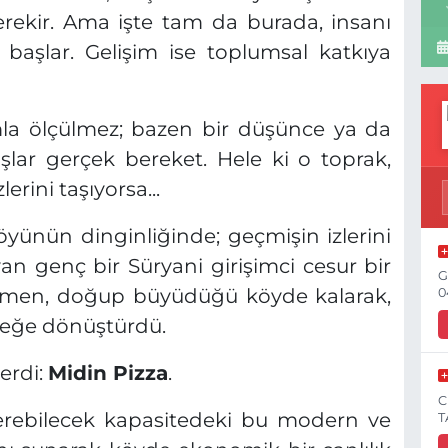
ekir. Ama işte tam da burada, insanı
başlar. Gelişim ise toplumsal katkıya
mla ölçülmez; bazen bir düşünce ya da
lar gerçek bereket. Hele ki o toprak,
erini taşıyorsa...
köyünün dinginliğinde; geçmişin izlerini
genç bir Süryani girişimci cesur bir
G
rağmen, doğup büyüdüğü köyde kalarak,
0
çeğe dönüştürdü.
erdi:
Midin Pizza
.
C
erebilecek kapasitedeki bu modern ve
T