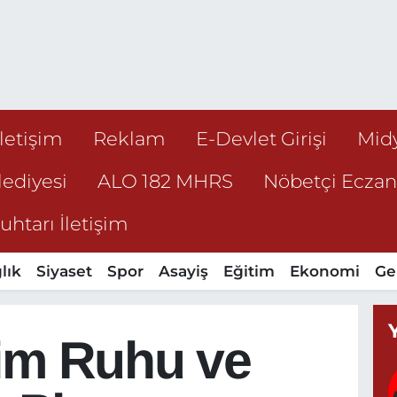
İletişim
Reklam
E-Devlet Girişi
Mid
ediyesi
ALO 182 MHRS
Nöbetçi Ecza
htarı İletişim
lık
Siyaset
Spor
Asayiş
Eğitim
Ekonomi
Ge
şim Ruhu ve