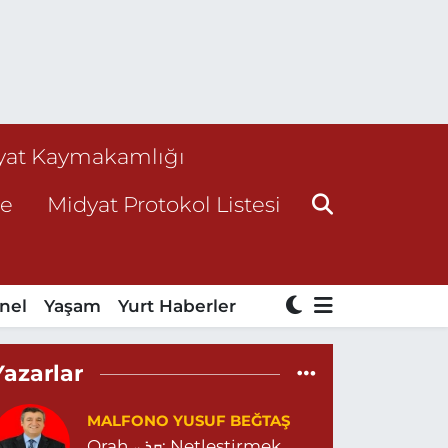
yat Kaymakamlığı
ne
Midyat Protokol Listesi
nel
Yaşam
Yurt Haberler
Yazarlar
MALFONO YUSUF BEĞTAŞ
Qrah ܩܪܚ: Netleştirmek,