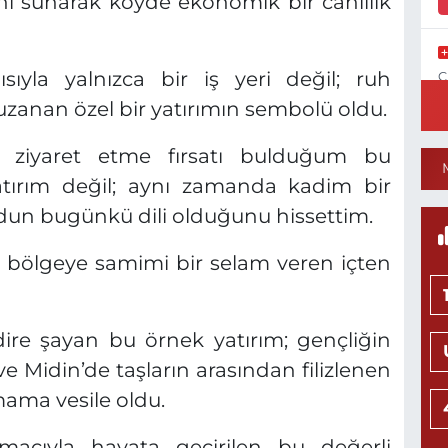
nı sunarak köyde ekonomik bir canlılık
sıyla yalnızca bir iş yeri değil; ruh
C
N
zanan özel bir yatırımın sembolü oldu.
 ziyaret etme fırsatı bulduğum bu
yatırım değil; aynı zamanda kadim bir
1
udun bugünkü dili olduğunu hissettim.
C
P
m bölgeye samimi bir selam veren içten
dire şayan bu örnek yatırım; gençliğin
N
M
 Midin’de taşların arasından filizlenen
K
0
ama vesile oldu.
acıyla hayata geçirilen bu değerli