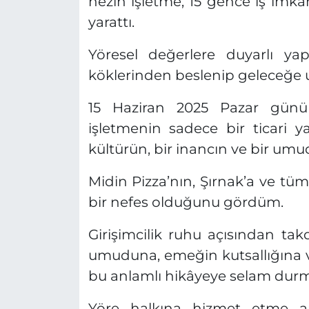
nezih işletme, 15 gence iş imkâ
yarattı.
Yöresel değerlere duyarlı yapı
köklerinden beslenip geleceğe u
15 Haziran 2025 Pazar günü
işletmenin sadece bir ticari 
kültürün, bir inancın ve bir um
Midin Pizza’nın, Şırnak’a ve tü
bir nefes olduğunu gördüm.
Girişimcilik ruhu açısından tak
umuduna, emeğin kutsallığına ve
bu anlamlı hikâyeye selam durm
Yöre halkına hizmet etme am