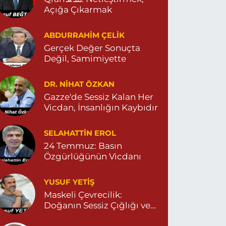
Açığa Çıkarmak
ABDURRAHIM ÇELİK
Gerçek Değer Sonuçta
Değil, Samimiyette
DR. NIHAT ÖZKAN
Gazze'de Sessiz Kalan Her
Vicdan, İnsanlığın Kaybıdır
SELAHATTIN EROL
24 Temmuz: Basın
Özgürlüğünün Vicdanı
YUSUF YETİŞ
Maskeli Çevrecilik:
Doğanın Sessiz Çığlığı ve
İnsanın Sorumsuzluğu