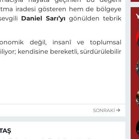
şatma iradesi gösteren hem de bölgeye
T
sevgili
Daniel Sarı’yı
gönülden tebrik
(
K
A
onomik değil, insanî ve toplumsal
iyor; kendisine bereketli, sürdürülebilir
A
N
0
S
SONRAKI
N
TAŞ