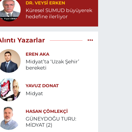
DR. VEYSI ERKEN
Küresel SUMUD büyüyerek
hedefine ilerliyor
Alıntı Yazarlar
EREN AKA
Midyat’ta ‘Uzak Şehir’
bereketi
YAVUZ DONAT
Midyat
HASAN ÇÖMLEKÇİ
GÜNEYDOĞU TURU:
MİDYAT (2)