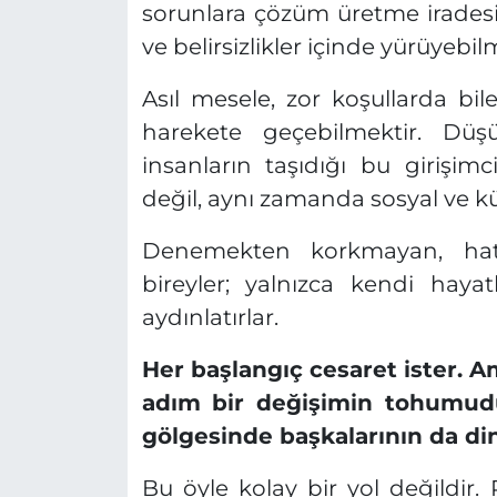
sorunlara çözüm üretme iradesi
ve belirsizlikler içinde yürüyebilm
Asıl mesele, zor koşullarda bil
harekete geçebilmektir. Düş
insanların taşıdığı bu girişi
değil, aynı zamanda sosyal ve 
Denemekten korkmayan, hat
bireyler; yalnızca kendi haya
aydınlatırlar.
Her başlangıç cesaret ister. Am
adım bir değişimin tohumudu
gölgesinde başkalarının da di
Bu öyle kolay bir yol değildir.