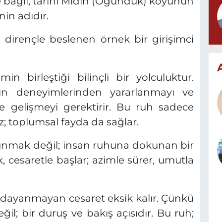
ine bağlı, tarihi Midin (Öğündük) köyünün
nin adıdır.
 dirençle beslenen örnek bir girişimci
min birleştiği bilinçli bir yolculuktur.
nın deneyimlerinden yararlanmayı ve
e gelişmeyi gerektirir. Bu ruh sadece
; toplumsal fayda da sağlar.
unmak değil; insan ruhuna dokunan bir
, cesaretle başlar; azimle sürer, umutla
ye dayanmayan cesaret eksik kalır. Çünkü
değil; bir duruş ve bakış açısıdır. Bu ruh;