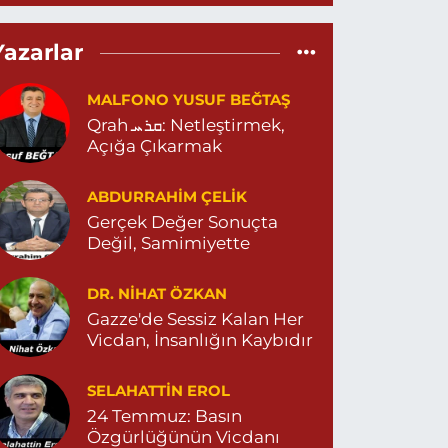
Eylül Eczanesi
Yazarlar
EPEBAŞI MAHALLE 655 SOKAK NO:35 D MİGROS
ESKİ CAREFOURSA ) ARKASI ZERGAN ASM
ARŞISI MEHMET SİNCAR PARKI YANI ZERGAN
MALFONO YUSUF BEĞTAŞ
İLE HEKİMLİĞİ KARŞISI 04823121313
Qrah ܩܪܚ: Netleştirmek,
0 (482) 312 13 13
Yol Tarifi Al
Açığa Çıkarmak
Tema Eczanesi
ABDURRAHIM ÇELİK
TATÜRK MAHALLESİ NUSAYBİN CADDE NO:1 E
Gerçek Değer Sonuçta
USAYBİN CD. ÖZEL İPEKYOLU HASTANESİ YANI
Değil, Samimiyette
4823122920
0 (482) 312 29 20
Yol Tarifi Al
DR. NIHAT ÖZKAN
Gazze'de Sessiz Kalan Her
Menal Eczanesi
Vicdan, İnsanlığın Kaybıdır
ELAHADDİN EYYUBİ MAHALLE LOZAN CADDE
O:7 B 04824151501
SELAHATTIN EROL
0 (482) 415 15 01
Yol Tarifi Al
24 Temmuz: Basın
Özgürlüğünün Vicdanı