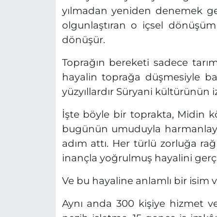
yılmadan yeniden denemek ger
olgunlaştıran o içsel dönüşüm 
dönüşür.
Toprağın bereketi sadece tarı
hayalin toprağa düşmesiyle baş
yüzyıllardır Süryani kültürünün izl
İşte böyle bir toprakta, Midin 
bugünün umuduyla harmanlayan 
adım attı. Her türlü zorluğa 
inançla yoğrulmuş hayalini ger
Ve bu hayaline anlamlı bir isim v
Aynı anda 300 kişiye hizmet v