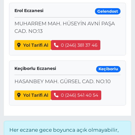
Erol Eczanesi
Gelendost
MUHARREM MAH. HÜSEYİN AVNİ PAŞA
CAD. NO:13
Yol Tarifi Al
0 (246) 381 37 46
Keçiborlu Eczanesi
Keçiborlu
HASANBEY MAH. GÜRSEL CAD. NO:10
Yol Tarifi Al
0 (246) 541 40 54
Her eczane gece boyunca açık olmayabilir,