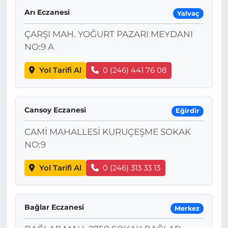
Arı Eczanesi
Yalvaç
ÇARŞI MAH. YOĞURT PAZARI MEYDANI
NO:9 A
Yol Tarifi Al
0 (246) 441 76 08
Cansoy Eczanesi
Eğirdir
CAMİ MAHALLESİ KURUÇEŞME SOKAK
NO:9
Yol Tarifi Al
0 (246) 313 33 13
Bağlar Eczanesi
Merkez