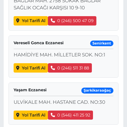
BAĞLAR MAH. 2758 SOKAK BAĞLAR
SAĞLIK OCAĞI KARŞISI 10 9-10
Yol Tarifi Al
0 (246) 500 47 09
Vereseli Gonca Eczanesi
Senirkent
HAMİDİYE MAH. MİLLETLER SOK. NO:1
Yol Tarifi Al
0 (246) 511 31 88
Yaşam Eczanesi
Şarkikaraağaç
ULVİKALE MAH. HASTANE CAD. NO:30
Yol Tarifi Al
0 (546) 411 25 92