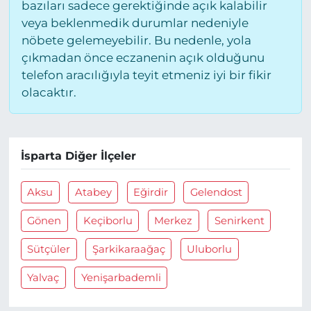
bazıları sadece gerektiğinde açık kalabilir
veya beklenmedik durumlar nedeniyle
nöbete gelemeyebilir. Bu nedenle, yola
çıkmadan önce eczanenin açık olduğunu
telefon aracılığıyla teyit etmeniz iyi bir fikir
olacaktır.
İsparta Diğer İlçeler
Aksu
Atabey
Eğirdir
Gelendost
Gönen
Keçiborlu
Merkez
Senirkent
Sütçüler
Şarkikaraağaç
Uluborlu
Yalvaç
Yenişarbademli