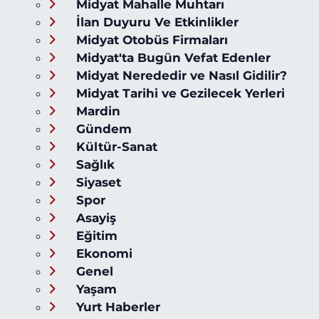
Midyat Mahalle Muhtarı
İlan Duyuru Ve Etkinlikler
Midyat Otobüs Firmaları
Midyat'ta Bugün Vefat Edenler
Midyat Nerededir ve Nasıl Gidilir?
Midyat Tarihi ve Gezilecek Yerleri
Mardin
Gündem
Kültür-Sanat
Sağlık
Siyaset
Spor
Asayiş
Eğitim
Ekonomi
Genel
Yaşam
Yurt Haberler