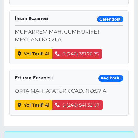
İhsan Eczanesi
Gelendost
MUHARREM MAH. CUMHURİYET
MEYDANI NO:21 A
Yol Tarifi Al
0 (246) 381 26 25
Erturan Eczanesi
Keçiborlu
ORTA MAH. ATATÜRK CAD. NO:57 A
Yol Tarifi Al
0 (246) 541 32 07