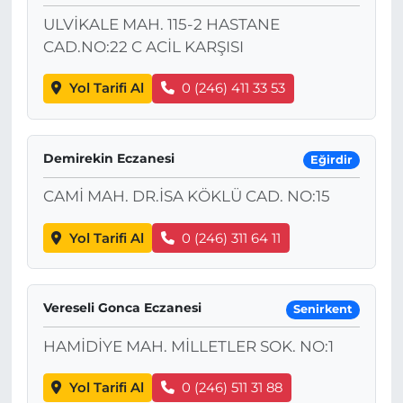
ULVİKALE MAH. 115-2 HASTANE
CAD.NO:22 C ACİL KARŞISI
Yol Tarifi Al
0 (246) 411 33 53
Demirekin Eczanesi
Eğirdir
CAMİ MAH. DR.İSA KÖKLÜ CAD. NO:15
Yol Tarifi Al
0 (246) 311 64 11
Vereseli Gonca Eczanesi
Senirkent
HAMİDİYE MAH. MİLLETLER SOK. NO:1
Yol Tarifi Al
0 (246) 511 31 88