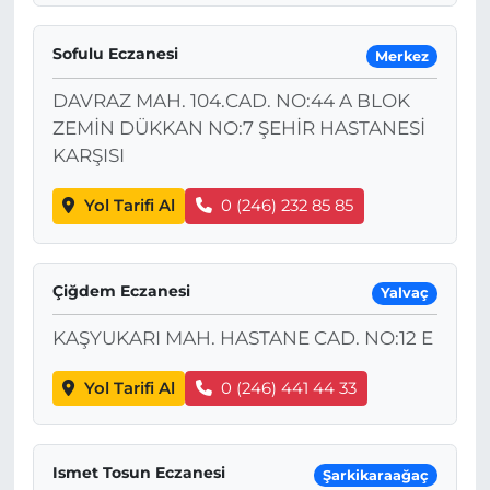
Sofulu Eczanesi
Merkez
DAVRAZ MAH. 104.CAD. NO:44 A BLOK
ZEMİN DÜKKAN NO:7 ŞEHİR HASTANESİ
KARŞISI
Yol Tarifi Al
0 (246) 232 85 85
Çiğdem Eczanesi
Yalvaç
KAŞYUKARI MAH. HASTANE CAD. NO:12 E
Yol Tarifi Al
0 (246) 441 44 33
Ismet Tosun Eczanesi
Şarkikaraağaç