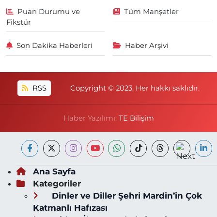
Puan Durumu ve
Tüm Manşetler
Fikstür
Son Dakika Haberleri
Haber Arşivi
RSS
Copyright © 2023. Her hakkı saklıdır.
Haber Yazılımı:
TE Bilişim
Ana Sayfa
Kategoriler
Dinler ve Diller Şehri Mardin’in Çok
Katmanlı Hafızası