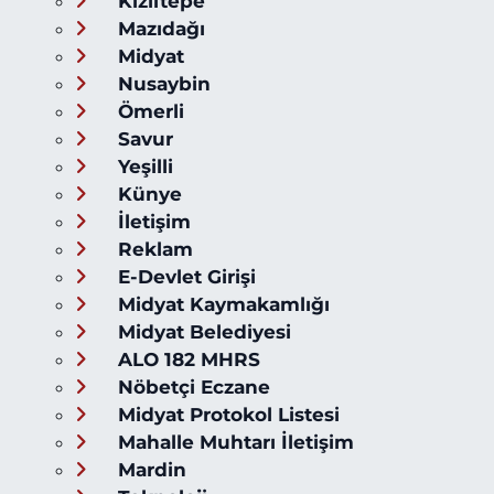
Kızıltepe
Mazıdağı
Midyat
Nusaybin
Ömerli
Savur
Yeşilli
Künye
İletişim
Reklam
E-Devlet Girişi
Midyat Kaymakamlığı
Midyat Belediyesi
ALO 182 MHRS
Nöbetçi Eczane
Midyat Protokol Listesi
Mahalle Muhtarı İletişim
Mardin