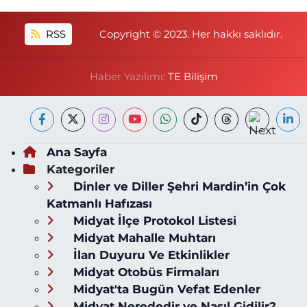
RSS
Copyright © 2023. Her hakkı saklıdır.
Haber Yazılımı:
TE Bilişim
Ana Sayfa
Kategoriler
Dinler ve Diller Şehri Mardin’in Çok
Katmanlı Hafızası
Midyat İlçe Protokol Listesi
Midyat Mahalle Muhtarı
İlan Duyuru Ve Etkinlikler
Midyat Otobüs Firmaları
Midyat'ta Bugün Vefat Edenler
Midyat Nerededir ve Nasıl Gidilir?