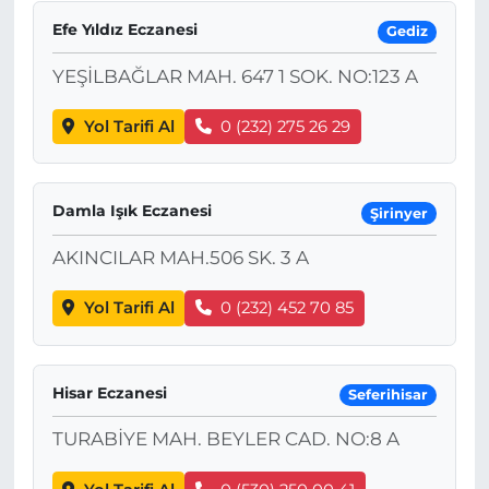
Efe Yıldız Eczanesi
Gediz
YEŞİLBAĞLAR MAH. 647 1 SOK. NO:123 A
Yol Tarifi Al
0 (232) 275 26 29
Damla Işık Eczanesi
Şirinyer
AKINCILAR MAH.506 SK. 3 A
Yol Tarifi Al
0 (232) 452 70 85
Hisar Eczanesi
Seferihisar
TURABİYE MAH. BEYLER CAD. NO:8 A