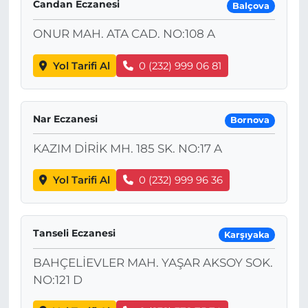
Candan Eczanesi
Balçova
ONUR MAH. ATA CAD. NO:108 A
Yol Tarifi Al
0 (232) 999 06 81
Nar Eczanesi
Bornova
KAZIM DİRİK MH. 185 SK. NO:17 A
Yol Tarifi Al
0 (232) 999 96 36
Tanseli Eczanesi
Karşıyaka
BAHÇELİEVLER MAH. YAŞAR AKSOY SOK.
NO:121 D