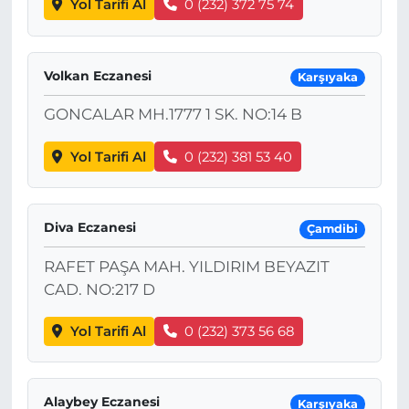
Yol Tarifi Al
0 (232) 372 75 74
Volkan Eczanesi
Karşıyaka
GONCALAR MH.1777 1 SK. NO:14 B
Yol Tarifi Al
0 (232) 381 53 40
Diva Eczanesi
Çamdibi
RAFET PAŞA MAH. YILDIRIM BEYAZIT
CAD. NO:217 D
Yol Tarifi Al
0 (232) 373 56 68
Alaybey Eczanesi
Karşıyaka