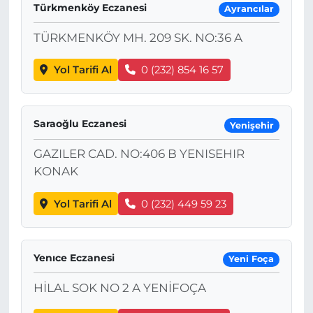
Türkmenköy Eczanesi
Ayrancılar
TÜRKMENKÖY MH. 209 SK. NO:36 A
Yol Tarifi Al
0 (232) 854 16 57
Saraoğlu Eczanesi
Yenişehir
GAZILER CAD. NO:406 B YENISEHIR
KONAK
Yol Tarifi Al
0 (232) 449 59 23
Yenıce Eczanesi
Yeni Foça
HİLAL SOK NO 2 A YENİFOÇA