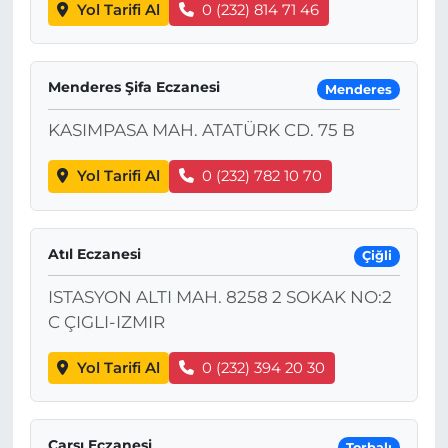
Yol Tarifi Al
0 (232) 814 71 46
Menderes Şifa Eczanesi
Menderes
KASIMPASA MAH. ATATÜRK CD. 75 B
Yol Tarifi Al
0 (232) 782 10 70
Atıl Eczanesi
Çiğli
ISTASYON ALTI MAH. 8258 2 SOKAK NO:2
C ÇIGLI-IZMIR
Yol Tarifi Al
0 (232) 394 20 30
Çarşı Eczanesi
Torbalı