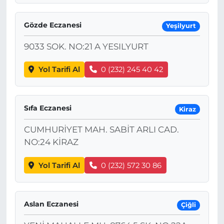
Gözde Eczanesi
Yeşilyurt
9033 SOK. NO:21 A YESILYURT
Yol Tarifi Al
0 (232) 245 40 42
Sıfa Eczanesi
Kiraz
CUMHURİYET MAH. SABİT ARLI CAD.
NO:24 KİRAZ
Yol Tarifi Al
0 (232) 572 30 86
Aslan Eczanesi
Çiğli