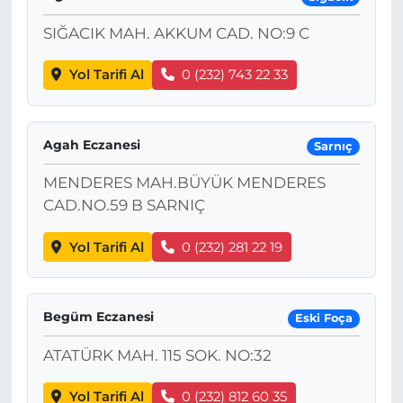
SIĞACIK MAH. AKKUM CAD. NO:9 C
Yol Tarifi Al
0 (232) 743 22 33
Agah Eczanesi
Sarnıç
MENDERES MAH.BÜYÜK MENDERES
CAD.NO.59 B SARNIÇ
Yol Tarifi Al
0 (232) 281 22 19
Begüm Eczanesi
Eski Foça
ATATÜRK MAH. 115 SOK. NO:32
Yol Tarifi Al
0 (232) 812 60 35