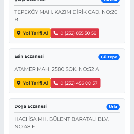
TEPEKÖY MAH. KAZIM DİRİK CAD. NO:26
B
Yol Tarifi Al
0 (232) 855 50 58
Esin Eczanesi
Gültepe
ATAMER MAH. 2580 SOK. NO:52 A
Yol Tarifi Al
0 (232) 456 00 57
Doga Eczanesi
Urla
HACI İSA MH. BÜLENT BARATALI BLV.
NO:48 E