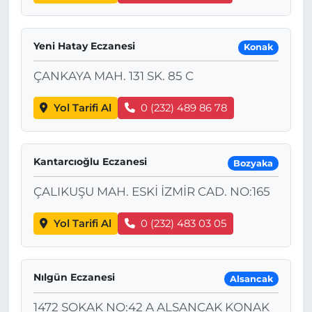
Yeni Hatay Eczanesi
Konak
ÇANKAYA MAH. 131 SK. 85 C
Yol Tarifi Al
0 (232) 489 86 78
Kantarcıoğlu Eczanesi
Bozyaka
ÇALIKUŞU MAH. ESKİ İZMİR CAD. NO:165
Yol Tarifi Al
0 (232) 483 03 05
Nılgün Eczanesi
Alsancak
1472 SOKAK NO:42 A ALSANCAK KONAK