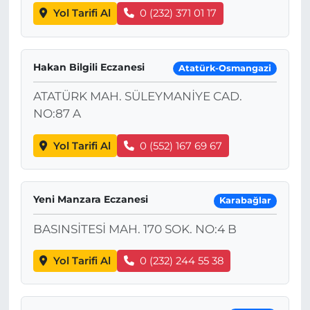
Yol Tarifi Al
0 (232) 371 01 17
Hakan Bilgili Eczanesi
Atatürk-Osmangazi
ATATÜRK MAH. SÜLEYMANİYE CAD.
NO:87 A
Yol Tarifi Al
0 (552) 167 69 67
Yeni Manzara Eczanesi
Karabağlar
BASINSİTESİ MAH. 170 SOK. NO:4 B
Yol Tarifi Al
0 (232) 244 55 38