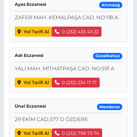
Ayas Eczanesi
Altındağ
ZAFER MAH. KEMALPAŞA CAD. NO:118 A
Yol Tarifi Al
0 (232) 433 43 22
Aslı Eczanesi
Güzelbahçe
YALI MAH. MİTHATPAŞA CAD. NO:591 A
Yol Tarifi Al
0 (232) 234 17 17
Ünal Eczanesi
Menderes
29 EKİM CAD.577 D ÖZDERE
Yol Tarifi Al
0 (232) 798 73 74