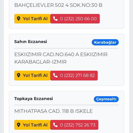
BAHÇELIEVLER 502 4 SOK.NO:30 B
Yol Tarifi Al
0 (232) 250 66 00
Sahın Eczanesi
Karabağlar
ESKIIZIMIR CAD.NO.640 A ESKIIZIMIR
KARABAGLAR-IZMIR
Yol Tarifi Al
0 (232) 271 68 82
Topkaya Eczanesi
Çeşmealtı
MITHATPASA CAD. 118 B ISKELE
Yol Tarifi Al
0 (232) 752 26 73