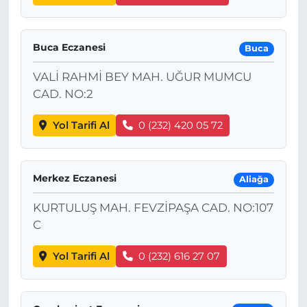
Buca Eczanesi
Buca
VALİ RAHMİ BEY MAH. UĞUR MUMCU
CAD. NO:2
Yol Tarifi Al
0 (232) 420 05 72
Merkez Eczanesi
Aliağa
KURTULUŞ MAH. FEVZİPAŞA CAD. NO:107
C
Yol Tarifi Al
0 (232) 616 27 07