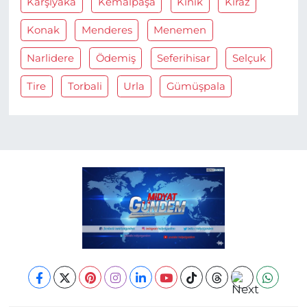
Karşiyaka
Kemalpaşa
Kinik
Kiraz
Konak
Menderes
Menemen
Narlidere
Ödemiş
Seferihisar
Selçuk
Tire
Torbali
Urla
Gümüşpala