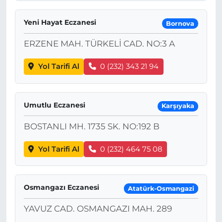
Yeni Hayat Eczanesi
Bornova
ERZENE MAH. TÜRKELİ CAD. NO:3 A
Yol Tarifi Al
0 (232) 343 21 94
Umutlu Eczanesi
Karşıyaka
BOSTANLI MH. 1735 SK. NO:192 B
Yol Tarifi Al
0 (232) 464 75 08
Osmangazı Eczanesi
Atatürk-Osmangazi
YAVUZ CAD. OSMANGAZI MAH. 289