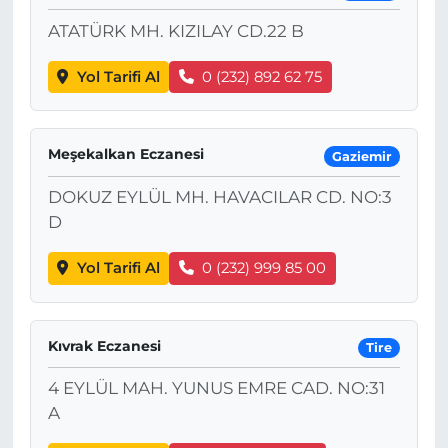
ATATÜRK MH. KIZILAY CD.22 B
Yol Tarifi Al
0 (232) 892 62 75
Meşekalkan Eczanesi
Gaziemir
DOKUZ EYLÜL MH. HAVACILAR CD. NO:3
D
Yol Tarifi Al
0 (232) 999 85 00
Kıvrak Eczanesi
Tire
4 EYLÜL MAH. YUNUS EMRE CAD. NO:31
A