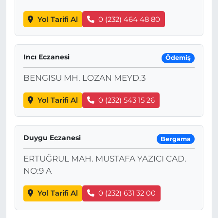
Yol Tarifi Al
0 (232) 464 48 80
Incı Eczanesi
Ödemiş
BENGISU MH. LOZAN MEYD.3
Yol Tarifi Al
0 (232) 543 15 26
Duygu Eczanesi
Bergama
ERTUĞRUL MAH. MUSTAFA YAZICI CAD.
NO:9 A
Yol Tarifi Al
0 (232) 631 32 00