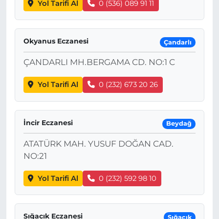
Yol Tarifi Al
0 (536) 089 91 11
Okyanus Eczanesi
Çandarlı
ÇANDARLI MH.BERGAMA CD. NO:1 C
Yol Tarifi Al
0 (232) 673 20 26
İncir Eczanesi
Beydağ
ATATÜRK MAH. YUSUF DOĞAN CAD.
NO:21
Yol Tarifi Al
0 (232) 592 98 10
Sığacık Eczanesi
Sığacık