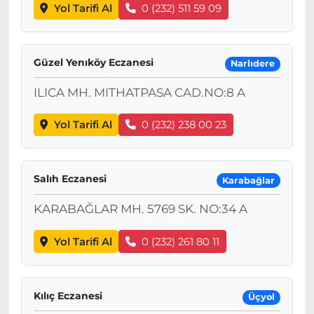
Yol Tarifi Al
0 (232) 511 59 09
Güzel Yenıköy Eczanesi
Narlıdere
ILICA MH. MITHATPASA CAD.NO:8 A
Yol Tarifi Al
0 (232) 238 00 23
Salıh Eczanesi
Karabağlar
KARABAĞLAR MH. 5769 SK. NO:34 A
Yol Tarifi Al
0 (232) 261 80 11
Kılıç Eczanesi
Üçyol