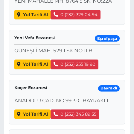
YENİ MAHALLE MH. 8764 5 SK. NO:22A
Yol Tarifi Al
0 (232) 329 04 94
Yeni Vefa Eczanesi
Eşrefpaşa
GÜNEŞLİ MAH. 529 1 SK NO:11 B
Yol Tarifi Al
0 (232) 255 19 90
Koçer Eczanesi
Bayraklı
ANADOLU CAD. NO:99 3-C BAYRAKLI
Yol Tarifi Al
0 (232) 345 89 55