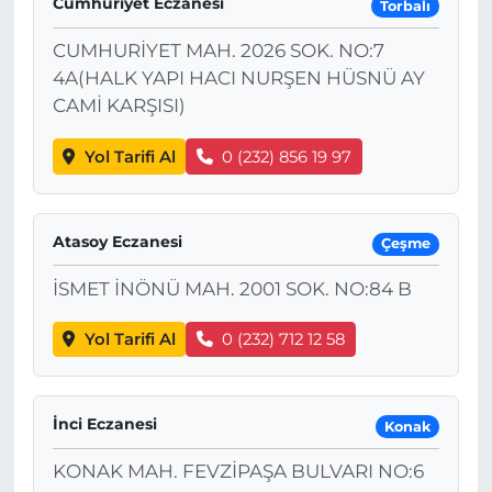
Cumhuriyet Eczanesi
Torbalı
CUMHURİYET MAH. 2026 SOK. NO:7
4A(HALK YAPI HACI NURŞEN HÜSNÜ AY
CAMİ KARŞISI)
Yol Tarifi Al
0 (232) 856 19 97
Atasoy Eczanesi
Çeşme
İSMET İNÖNÜ MAH. 2001 SOK. NO:84 B
Yol Tarifi Al
0 (232) 712 12 58
İnci Eczanesi
Konak
KONAK MAH. FEVZİPAŞA BULVARI NO:6