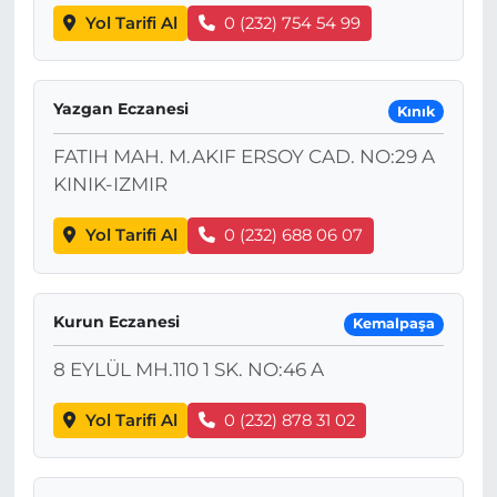
Yol Tarifi Al
0 (232) 754 54 99
Yazgan Eczanesi
Kınık
FATIH MAH. M.AKIF ERSOY CAD. NO:29 A
KINIK-IZMIR
Yol Tarifi Al
0 (232) 688 06 07
Kurun Eczanesi
Kemalpaşa
8 EYLÜL MH.110 1 SK. NO:46 A
Yol Tarifi Al
0 (232) 878 31 02