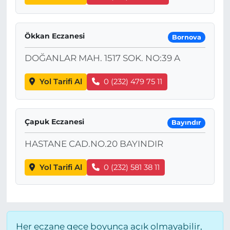
Ökkan Eczanesi
Bornova
DOĞANLAR MAH. 1517 SOK. NO:39 A
Yol Tarifi Al
0 (232) 479 75 11
Çapuk Eczanesi
Bayındır
HASTANE CAD.NO.20 BAYINDIR
Yol Tarifi Al
0 (232) 581 38 11
Her eczane gece boyunca açık olmayabilir,