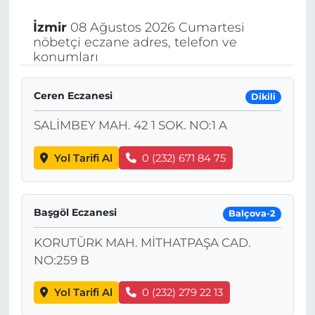
İzmir
08 Ağustos 2026 Cumartesi
nöbetçi eczane adres, telefon ve
konumları
Ceren Eczanesi
Dikili
SALİMBEY MAH. 42 1 SOK. NO:1 A
Yol Tarifi Al
0 (232) 671 84 75
Başgöl Eczanesi
Balçova-2
KORUTÜRK MAH. MİTHATPAŞA CAD.
NO:259 B
Yol Tarifi Al
0 (232) 279 22 13