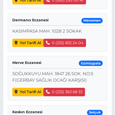
Yol Tarifi Al
0 (530) 250 00 41
Dermancı Eczanesi
Menemen
KASIMPASA MAH. 1028 2 SOKAK
Yol Tarifi Al
0 (232) 832 24 04
Merve Eczanesi
Gümüşpala
SOĞUKKUYU MAH. 1847 26 SOK. NO:5
F(GERBAY SAĞLIK OCAĞI KARŞISI)
Yol Tarifi Al
0 (232) 363 68 33
Keskın Eczanesi
Selçuk