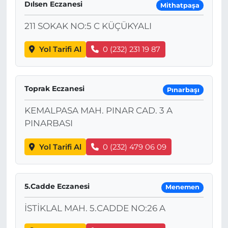
Dılsen Eczanesi
Mithatpaşa
211 SOKAK NO:5 C KÜÇÜKYALI
Yol Tarifi Al
0 (232) 231 19 87
Toprak Eczanesi
Pınarbaşı
KEMALPASA MAH. PINAR CAD. 3 A
PINARBASI
Yol Tarifi Al
0 (232) 479 06 09
5.Cadde Eczanesi
Menemen
İSTİKLAL MAH. 5.CADDE NO:26 A