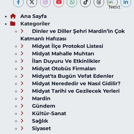
Ana Sayfa
Kategoriler
Dinler ve Diller Şehri Mardin’in Çok
Katmanlı Hafızası
Midyat İlçe Protokol Listesi
Midyat Mahalle Muhtarı
İlan Duyuru Ve Etkinlikler
Midyat Otobüs Firmaları
Midyat'ta Bugün Vefat Edenler
Midyat Nerededir ve Nasıl Gidilir?
Midyat Tarihi ve Gezilecek Yerleri
Mardin
Gündem
Kültür-Sanat
Sağlık
Siyaset