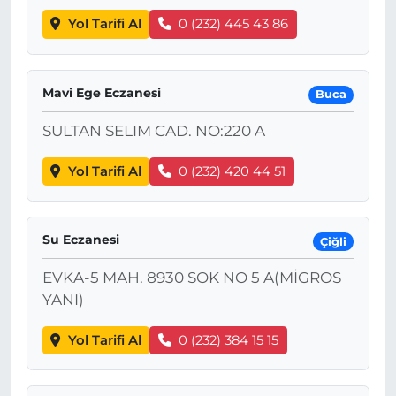
Yol Tarifi Al
0 (232) 445 43 86
Mavi Ege Eczanesi
Buca
SULTAN SELIM CAD. NO:220 A
Yol Tarifi Al
0 (232) 420 44 51
Su Eczanesi
Çiğli
EVKA-5 MAH. 8930 SOK NO 5 A(MİGROS
YANI)
Yol Tarifi Al
0 (232) 384 15 15