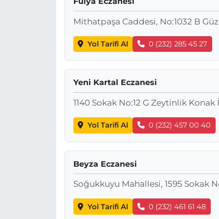
Fulya Eczanesi
Mithatpaşa Caddesi, No:1032 B Güze
Yol Tarifi Al
0 (232) 285 45 27
Yeni Kartal Eczanesi
1140 Sokak No:12 G Zeytinlik Konak 
Yol Tarifi Al
0 (232) 457 00 40
Beyza Eczanesi
Soğukkuyu Mahallesi, 1595 Sokak No
Yol Tarifi Al
0 (232) 461 61 48