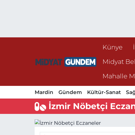
Künye
Midyat Bel
Mahalle Mu
Mardin
Gündem
Kültür-Sanat
Sağ
İzmir Nöbetçi Eczan