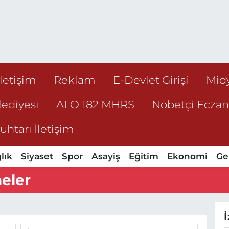
İletişim
Reklam
E-Devlet Girişi
Mid
ediyesi
ALO 182 MHRS
Nöbetçi Ecza
htarı İletişim
lık
Siyaset
Spor
Asayiş
Eğitim
Ekonomi
Ge
eler