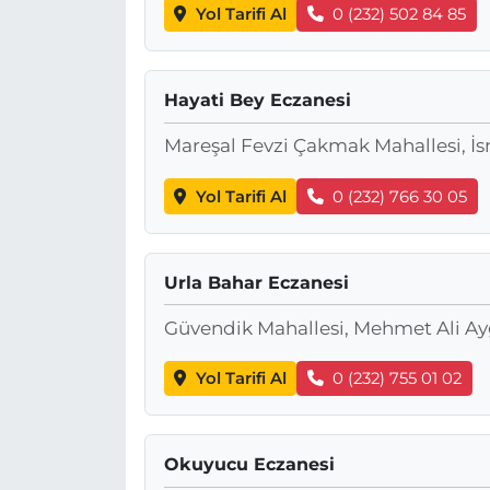
Yol Tarifi Al
0 (232) 502 84 85
Hayati Bey Eczanesi
Mareşal Fevzi Çakmak Mahallesi, İs
Yol Tarifi Al
0 (232) 766 30 05
Urla Bahar Eczanesi
Güvendik Mahallesi, Mehmet Ali Ay
Yol Tarifi Al
0 (232) 755 01 02
Okuyucu Eczanesi