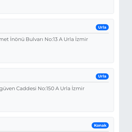
Urla
met İnönü Bulvarı No:13 A Urla İzmir
Urla
güven Caddesi No:150 A Urla İzmir
Konak