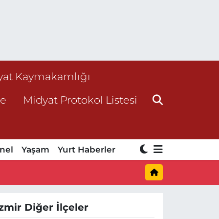
yat Kaymakamlığı
ne
Midyat Protokol Listesi
nel
Yaşam
Yurt Haberler
İzmir Diğer İlçeler