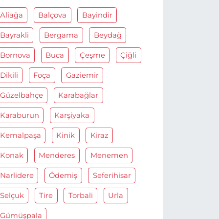
Aliağa
Balçova
Bayindir
Bayrakli
Bergama
Beydağ
Bornova
Buca
Çeşme
Çiğli
Dikili
Foça
Gaziemir
Güzelbahçe
Karabağlar
Karaburun
Karşiyaka
Kemalpaşa
Kinik
Kiraz
Konak
Menderes
Menemen
Narlidere
Ödemiş
Seferihisar
Selçuk
Tire
Torbali
Urla
Gümüşpala