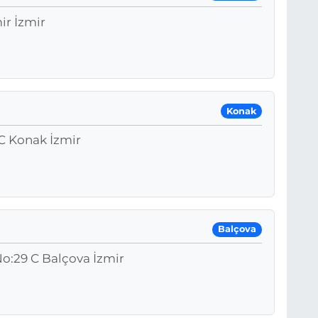
ir İzmir
Konak
 C Konak İzmir
Balçova
o:29 C Balçova İzmir