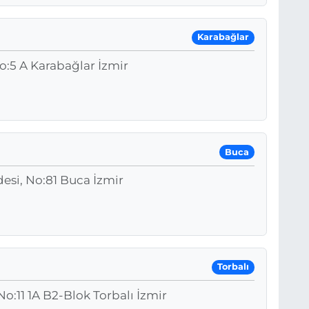
Karabağlar
o:5 A Karabağlar İzmir
Buca
esi, No:81 Buca İzmir
Torbalı
o:11 1A B2-Blok Torbalı İzmir