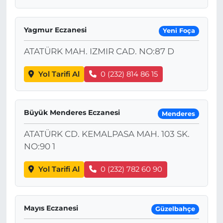
Yagmur Eczanesi
Yeni Foça
ATATÜRK MAH. IZMIR CAD. NO:87 D
Yol Tarifi Al
0 (232) 814 86 15
Büyük Menderes Eczanesi
Menderes
ATATÜRK CD. KEMALPASA MAH. 103 SK.
NO:90 1
Yol Tarifi Al
0 (232) 782 60 90
Mayıs Eczanesi
Güzelbahçe