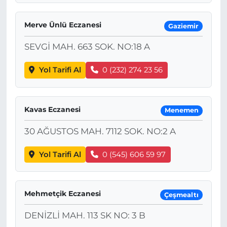
Merve Ünlü Eczanesi
Gaziemir
SEVGİ MAH. 663 SOK. NO:18 A
Yol Tarifi Al
0 (232) 274 23 56
Kavas Eczanesi
Menemen
30 AĞUSTOS MAH. 7112 SOK. NO:2 A
Yol Tarifi Al
0 (545) 606 59 97
Mehmetçik Eczanesi
Çeşmealtı
DENİZLİ MAH. 113 SK NO: 3 B