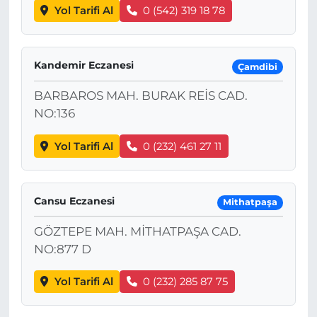
Yol Tarifi Al
0 (542) 319 18 78
Kandemir Eczanesi
Çamdibi
BARBAROS MAH. BURAK REİS CAD.
NO:136
Yol Tarifi Al
0 (232) 461 27 11
Cansu Eczanesi
Mithatpaşa
GÖZTEPE MAH. MİTHATPAŞA CAD.
NO:877 D
Yol Tarifi Al
0 (232) 285 87 75