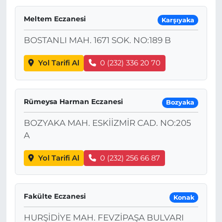
Meltem Eczanesi
Karşıyaka
BOSTANLI MAH. 1671 SOK. NO:189 B
Yol Tarifi Al
0 (232) 336 20 70
Rümeysa Harman Eczanesi
Bozyaka
BOZYAKA MAH. ESKİİZMİR CAD. NO:205
A
Yol Tarifi Al
0 (232) 256 66 87
Fakülte Eczanesi
Konak
HURŞİDİYE MAH. FEVZİPAŞA BULVARI