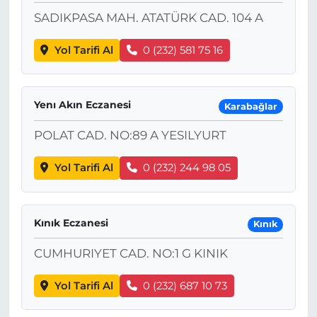
SADIKPASA MAH. ATATÜRK CAD. 104 A
Yol Tarifi Al
0 (232) 581 75 16
Yenı Akın Eczanesi
Karabağlar
POLAT CAD. NO:89 A YESILYURT
Yol Tarifi Al
0 (232) 244 98 05
Kınık Eczanesi
Kınık
CUMHURIYET CAD. NO:1 G KINIK
Yol Tarifi Al
0 (232) 687 10 73