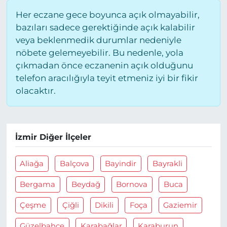
Her eczane gece boyunca açık olmayabilir,
bazıları sadece gerektiğinde açık kalabilir
veya beklenmedik durumlar nedeniyle
nöbete gelemeyebilir. Bu nedenle, yola
çıkmadan önce eczanenin açık olduğunu
telefon aracılığıyla teyit etmeniz iyi bir fikir
olacaktır.
İzmir Diğer İlçeler
Aliağa
Balçova
Bayindir
Bayrakli
Bergama
Beydağ
Bornova
Buca
Çeşme
Çiğli
Dikili
Foça
Gaziemir
Güzelbahçe
Karabağlar
Karaburun