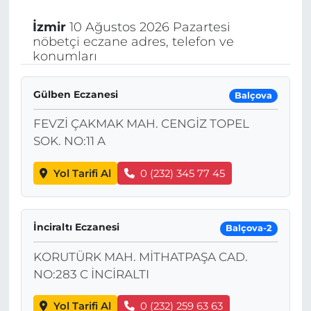
İzmir
10 Ağustos 2026 Pazartesi
nöbetçi eczane adres, telefon ve
konumları
Gülben Eczanesi
Balçova
FEVZİ ÇAKMAK MAH. CENGİZ TOPEL
SOK. NO:11 A
Yol Tarifi Al
0 (232) 345 77 45
İnciraltı Eczanesi
Balçova-2
KORUTÜRK MAH. MİTHATPAŞA CAD.
NO:283 C İNCİRALTI
Yol Tarifi Al
0 (232) 259 63 63