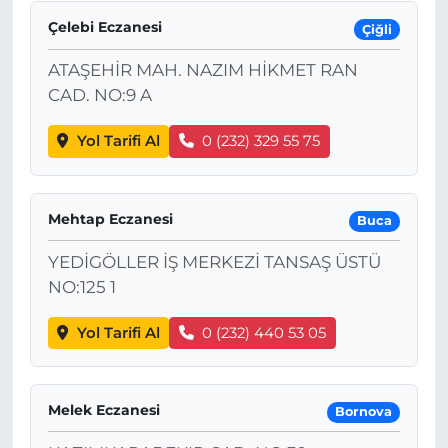
Çelebi Eczanesi
Çiğli
ATAŞEHİR MAH. NAZIM HİKMET RAN
CAD. NO:9 A
Yol Tarifi Al
0 (232) 329 55 75
Mehtap Eczanesi
Buca
YEDİGÖLLER İŞ MERKEZİ TANSAŞ ÜSTÜ
NO:125 1
Yol Tarifi Al
0 (232) 440 53 05
Melek Eczanesi
Bornova