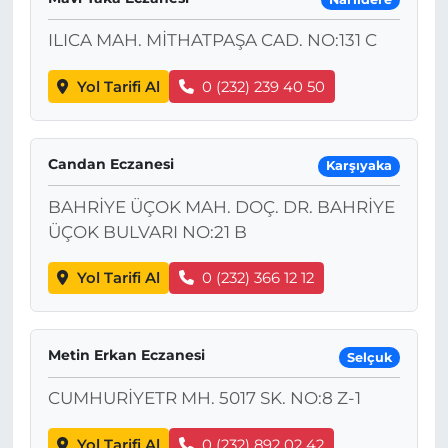
ILICA MAH. MİTHATPAŞA CAD. NO:131 C
Yol Tarifi Al
0 (232) 239 40 50
Candan Eczanesi
Karşıyaka
BAHRİYE ÜÇOK MAH. DOÇ. DR. BAHRİYE
ÜÇOK BULVARI NO:21 B
Yol Tarifi Al
0 (232) 366 12 12
Metin Erkan Eczanesi
Selçuk
CUMHURİYETR MH. 5017 SK. NO:8 Z-1
Yol Tarifi Al
0 (232) 892 02 42