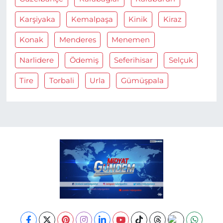
Karşiyaka
Kemalpaşa
Kinik
Kiraz
Konak
Menderes
Menemen
Narlidere
Ödemiş
Seferihisar
Selçuk
Tire
Torbali
Urla
Gümüşpala