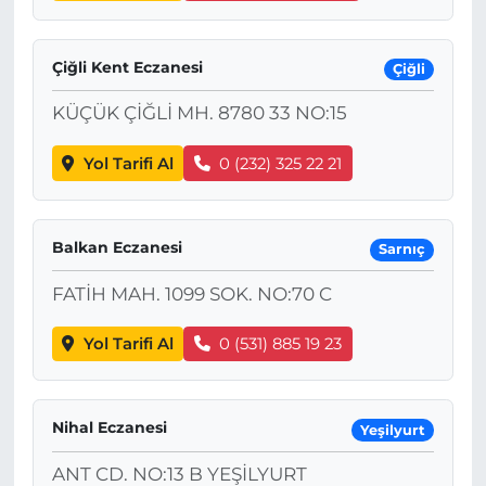
Çiğli Kent Eczanesi
Çiğli
KÜÇÜK ÇİĞLİ MH. 8780 33 NO:15
Yol Tarifi Al
0 (232) 325 22 21
Balkan Eczanesi
Sarnıç
FATİH MAH. 1099 SOK. NO:70 C
Yol Tarifi Al
0 (531) 885 19 23
Nihal Eczanesi
Yeşilyurt
ANT CD. NO:13 B YEŞİLYURT