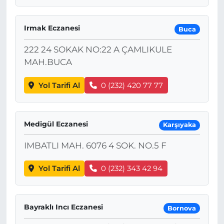
Irmak Eczanesi
Buca
222 24 SOKAK NO:22 A ÇAMLIKULE
MAH.BUCA
Yol Tarifi Al
0 (232) 420 77 77
Medigül Eczanesi
Karşıyaka
IMBATLI MAH. 6076 4 SOK. NO.5 F
Yol Tarifi Al
0 (232) 343 42 94
Bayraklı Incı Eczanesi
Bornova