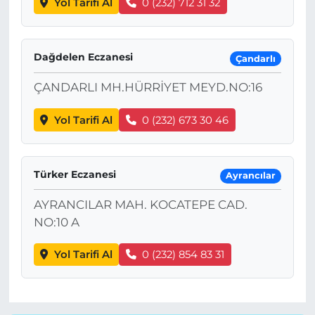
Yol Tarifi Al
0 (232) 712 31 32
Dağdelen Eczanesi
Çandarlı
ÇANDARLI MH.HÜRRİYET MEYD.NO:16
Yol Tarifi Al
0 (232) 673 30 46
Türker Eczanesi
Ayrancılar
AYRANCILAR MAH. KOCATEPE CAD.
NO:10 A
Yol Tarifi Al
0 (232) 854 83 31