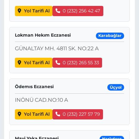
Yol Tarifi Al
0 (232) 256 42 47
Lokman Hekım Eczanesi
Karabağlar
GÜNALTAY MH. 4811 SK. NO:22 A
Yol Tarifi Al
0 (232) 265 55 33
Ödemıs Eczanesi
Üçyol
INÖNÜ CAD.NO:10 A
Yol Tarifi Al
0 (232) 227 57 79
Mavi Yaka Eczanesi
Narlıdere