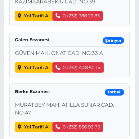
KAZIMKARABEKIR CAD. NO:39
Yol Tarifi Al
0 (232) 388 23 83
Galen Eczanesi
Şirinyer
GÜVEN MAH. ONAT CAD. NO:33 A
Yol Tarifi Al
0 (232) 448 50 14
Berke Eczanesi
Torbalı
MURATBEY MAH. ATİLLA SUNAR CAD.
NO:47
Yol Tarifi Al
0 (232) 856 93 75