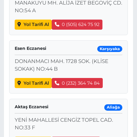
MANAKUYU MH. ALİJA İZET BEGOVİÇ CD.
NO:54 A
Yol Tarifi Al
0 (505) 624 75 92
Esen Eczanesi
Karşıyaka
DONANMACI MAH. 1728 SOK. (KLİSE
SOKAK) NO:44 B
Yol Tarifi Al
0 (232) 364 74 84
Aktaş Eczanesi
Aliağa
YENİ MAHALLESİ CENGİZ TOPEL CAD.
NO:33 F