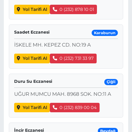
Yol Tarifi Al
0 (232) 878 10 01
Saadet Eczanesi
Karaburun
İSKELE MH. KEPEZ CD. NO:19 A
Yol Tarifi Al
0 (232) 731 33 97
Duru Su Eczanesi
Çiğli
UĞUR MUMCU MAH. 8968 SOK. NO:11 A
Yol Tarifi Al
0 (232) 839 00 04
İncir Eczanesi
Beydağ