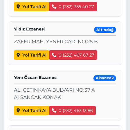
Yol Tarifi Al
0 (232) 755 40 27
Yıldız Eczanesi
Altındağ
ZAFER MAH. YENER CAD. NO:25 B
Yol Tarifi Al
0 (232) 467 67 27
Yenı Özcan Eczanesi
Alsancak
ALI ÇETINKAYA BULVARI NO:37 A
ALSANCAK KONAK
Yol Tarifi Al
0 (232) 463 13 86