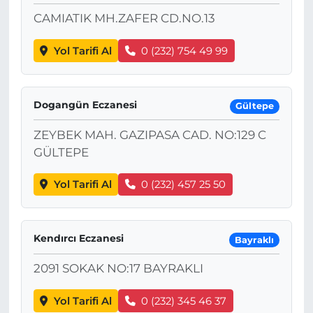
CAMIATIK MH.ZAFER CD.NO.13
Yol Tarifi Al
0 (232) 754 49 99
Dogangün Eczanesi
Gültepe
ZEYBEK MAH. GAZIPASA CAD. NO:129 C
GÜLTEPE
Yol Tarifi Al
0 (232) 457 25 50
Kendırcı Eczanesi
Bayraklı
2091 SOKAK NO:17 BAYRAKLI
Yol Tarifi Al
0 (232) 345 46 37