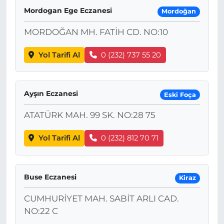
Mordogan Ege Eczanesi
Mordoğan
MORDOĞAN MH. FATİH CD. NO:10
Yol Tarifi Al
0 (232) 737 55 20
Ayşın Eczanesi
Eski Foça
ATATÜRK MAH. 99 SK. NO:28 75
Yol Tarifi Al
0 (232) 812 70 71
Buse Eczanesi
Kiraz
CUMHURİYET MAH. SABİT ARLI CAD.
NO:22 C