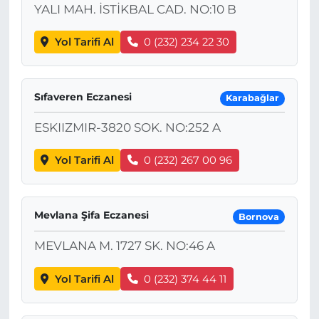
YALI MAH. İSTİKBAL CAD. NO:10 B
Yol Tarifi Al
0 (232) 234 22 30
Sıfaveren Eczanesi
Karabağlar
ESKIIZMIR-3820 SOK. NO:252 A
Yol Tarifi Al
0 (232) 267 00 96
Mevlana Şifa Eczanesi
Bornova
MEVLANA M. 1727 SK. NO:46 A
Yol Tarifi Al
0 (232) 374 44 11