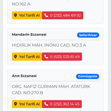
NO:162 A
Yol Tarifi Al
0 (232) 484 69 92
Mandarin Eczanesi
Seferihisar
HIDIRLIK MAH. İNÖNÜ CAD. NO:3 A
Yol Tarifi Al
0 (533) 025 61 49
Anıt Eczanesi
Gümüşpala
ORG. NAFİZ GÜRMAN MAH. ATATÜRK
CAD. NO:270 B
Yol Tarifi Al
0 (232) 363 14 45