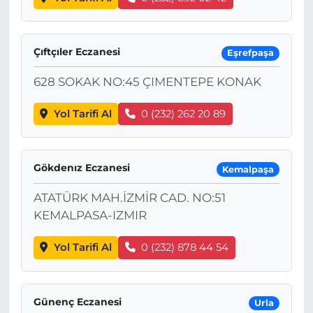
Çıftçıler Eczanesi
Eşrefpaşa
628 SOKAK NO:45 ÇIMENTEPE KONAK
Yol Tarifi Al
0 (232) 262 20 89
Gökdenız Eczanesi
Kemalpaşa
ATATÜRK MAH.İZMİR CAD. NO:51
KEMALPASA-IZMIR
Yol Tarifi Al
0 (232) 878 44 54
Günenç Eczanesi
Urla