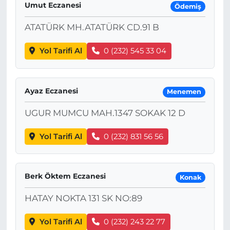
Umut Eczanesi
Ödemiş
ATATÜRK MH.ATATÜRK CD.91 B
Yol Tarifi Al
0 (232) 545 33 04
Ayaz Eczanesi
Menemen
UGUR MUMCU MAH.1347 SOKAK 12 D
Yol Tarifi Al
0 (232) 831 56 56
Berk Öktem Eczanesi
Konak
HATAY NOKTA 131 SK NO:89
Yol Tarifi Al
0 (232) 243 22 77