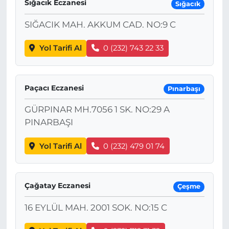
Sığacık Eczanesi
Sığacık
SIĞACIK MAH. AKKUM CAD. NO:9 C
Yol Tarifi Al
0 (232) 743 22 33
Paçacı Eczanesi
Pınarbaşı
GÜRPINAR MH.7056 1 SK. NO:29 A
PINARBAŞI
Yol Tarifi Al
0 (232) 479 01 74
Çağatay Eczanesi
Çeşme
16 EYLÜL MAH. 2001 SOK. NO:15 C