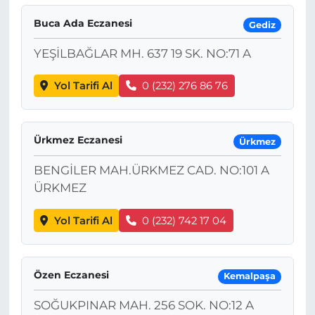
Buca Ada Eczanesi
Gediz
YEŞİLBAĞLAR MH. 637 19 SK. NO:71 A
Yol Tarifi Al
0 (232) 276 86 76
Ürkmez Eczanesi
Ürkmez
BENGİLER MAH.ÜRKMEZ CAD. NO:101 A
ÜRKMEZ
Yol Tarifi Al
0 (232) 742 17 04
Özen Eczanesi
Kemalpaşa
SOĞUKPINAR MAH. 256 SOK. NO:12 A