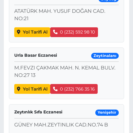
ATATÜRK MAH. YUSUF DOĞAN CAD.
NO:21
Yol Tarifi Al
0 (232) 592 98 10
Urla Basar Eczanesi
Zeytinalanı
M.FEVZI ÇAKMAK MAH. N. KEMAL BULV.
NO:27 13
Yol Tarifi Al
0 (232) 766 35 16
Zeytınlık Sıfa Eczanesi
Yenişehir
GÜNEY MAH.ZEYTINLIK CAD.NO.74 B