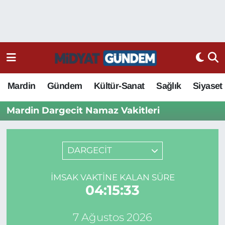
Mardin
Gündem
Kültür-Sanat
Sağlık
Siyaset
Mardin Dargecit Namaz Vakitleri
DARGECİT
İMSAK VAKTINE KALAN SÜRE
04:15:33
7 Ağustos 2026