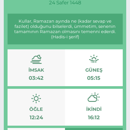
24 Safer 1448
Kullar, Ramazan ayında ne (kadar sevap ve
fazilet) olduğunu bilselerdi, ümmetim, senenin
tamamının Ramazan olmasını temenni ederdi.
(Hadis-i şerif)
İMSAK
GÜNEŞ
03:42
05:15
ÖĞLE
İKINDI
12:24
16:12