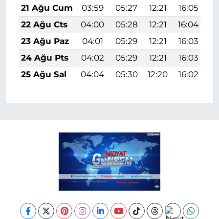
21 Ağu Cum
03:59
05:27
12:21
16:05
1
22 Ağu Cts
04:00
05:28
12:21
16:04
1
23 Ağu Paz
04:01
05:29
12:21
16:03
1
24 Ağu Pts
04:02
05:29
12:21
16:03
1
25 Ağu Sal
04:04
05:30
12:20
16:02
1