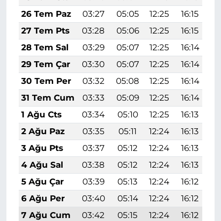
26 Tem Paz
03:27
05:05
12:25
16:15
1
27 Tem Pts
03:28
05:06
12:25
16:15
1
28 Tem Sal
03:29
05:07
12:25
16:14
1
29 Tem Çar
03:30
05:07
12:25
16:14
1
30 Tem Per
03:32
05:08
12:25
16:14
1
31 Tem Cum
03:33
05:09
12:25
16:14
1
1 Ağu Cts
03:34
05:10
12:25
16:13
1
2 Ağu Paz
03:35
05:11
12:24
16:13
1
3 Ağu Pts
03:37
05:12
12:24
16:13
1
4 Ağu Sal
03:38
05:12
12:24
16:13
1
5 Ağu Çar
03:39
05:13
12:24
16:12
1
6 Ağu Per
03:40
05:14
12:24
16:12
1
7 Ağu Cum
03:42
05:15
12:24
16:12
1