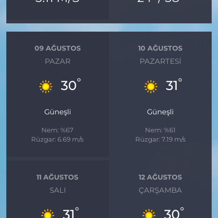
09 AĞUSTOS
10 AĞUSTOS
PAZAR
PAZARTESI
°
°
30
31
Güneşli
Güneşli
Nem: %67
Nem: %61
Rüzgar: 6.69 m/s
Rüzgar: 7.19 m/s
11 AĞUSTOS
12 AĞUSTOS
SALI
ÇARŞAMBA
°
°
31
30