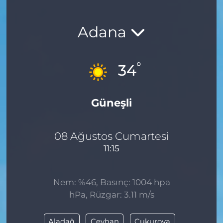
Adana
°
34
Güneşli
08 Ağustos Cumartesi
11:15
Nem: %46, Basınç: 1004 hpa
hPa, Rüzgar: 3.11 m/s
Aladağ
Ceyhan
Çukurova