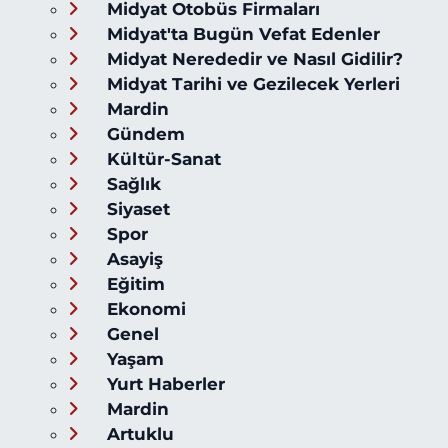
Midyat Otobüs Firmaları
Midyat'ta Bugün Vefat Edenler
Midyat Nerededir ve Nasıl Gidilir?
Midyat Tarihi ve Gezilecek Yerleri
Mardin
Gündem
Kültür-Sanat
Sağlık
Siyaset
Spor
Asayiş
Eğitim
Ekonomi
Genel
Yaşam
Yurt Haberler
Mardin
Artuklu