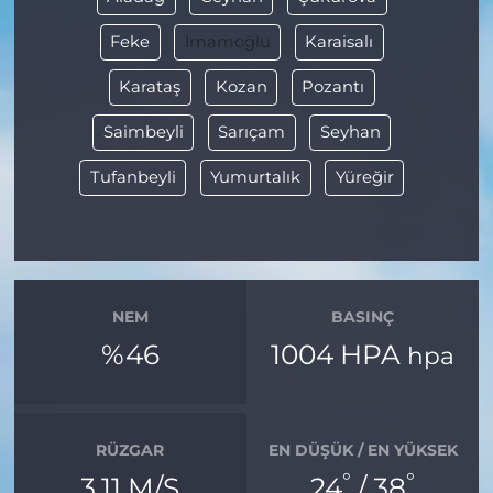
Feke
İmamoğlu
Karaisalı
Karataş
Kozan
Pozantı
Saimbeyli
Sarıçam
Seyhan
Tufanbeyli
Yumurtalık
Yüreğir
NEM
BASINÇ
%46
1004 HPA
hpa
RÜZGAR
EN DÜŞÜK / EN YÜKSEK
°
°
3.11 M/S
24
/ 38