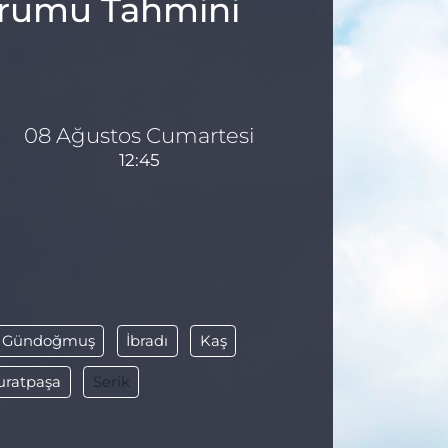
Durumu Tahmini
08 Ağustos Cumartesi
12:45
Gündoğmuş
İbradı
Kaş
ratpaşa
Serik