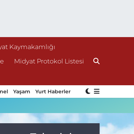
yat Kaymakamlığı
ne
Midyat Protokol Listesi
nel
Yaşam
Yurt Haberler