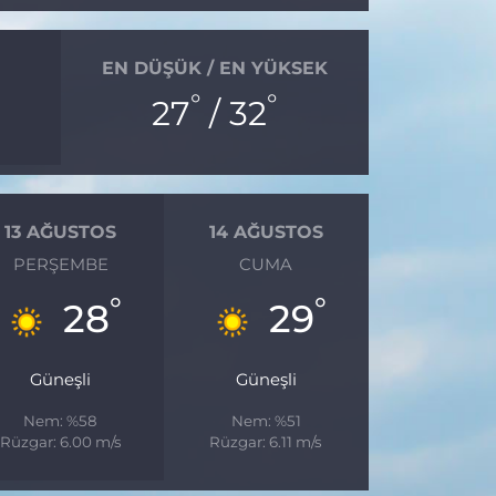
EN DÜŞÜK / EN YÜKSEK
°
°
27
/ 32
13 AĞUSTOS
14 AĞUSTOS
PERŞEMBE
CUMA
°
°
28
29
Güneşli
Güneşli
Nem: %58
Nem: %51
Rüzgar: 6.00 m/s
Rüzgar: 6.11 m/s