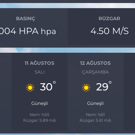
BASINÇ
RÜZGAR
1004 HPA
4.50 M/S
hpa
11 AĞUSTOS
12 AĞUSTOS
SALI
ÇARŞAMBA
°
°
°
30
29
Güneşli
Güneşli
Nem: %55
Nem: %61
Rüzgar: 5.89 m/s
Rüzgar: 5.61 m/s