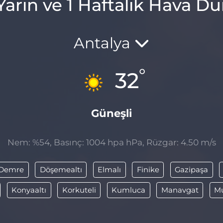
Yarın ve 1 Haftalık Hava 
Antalya
°
32
Güneşli
Nem: %54, Basınç: 1004 hpa hPa, Rüzgar: 4.50 m/s
Demre
Döşemealtı
Elmalı
Finike
Gazipaşa
Konyaaltı
Korkuteli
Kumluca
Manavgat
Mu