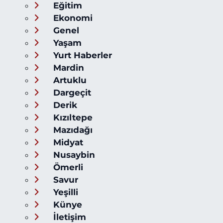
Eğitim
Ekonomi
Genel
Yaşam
Yurt Haberler
Mardin
Artuklu
Dargeçit
Derik
Kızıltepe
Mazıdağı
Midyat
Nusaybin
Ömerli
Savur
Yeşilli
Künye
İletişim