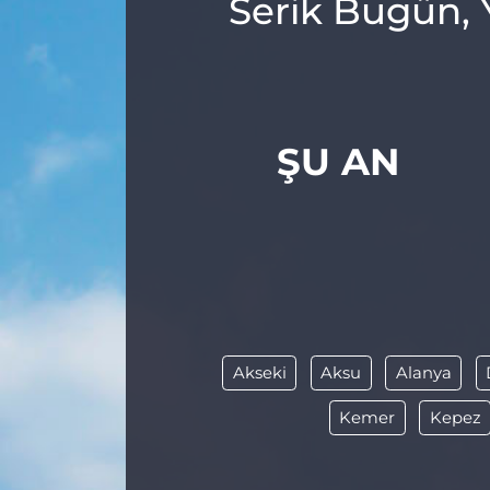
Serik Bugün, 
ŞU AN
Akseki
Aksu
Alanya
Kemer
Kepez