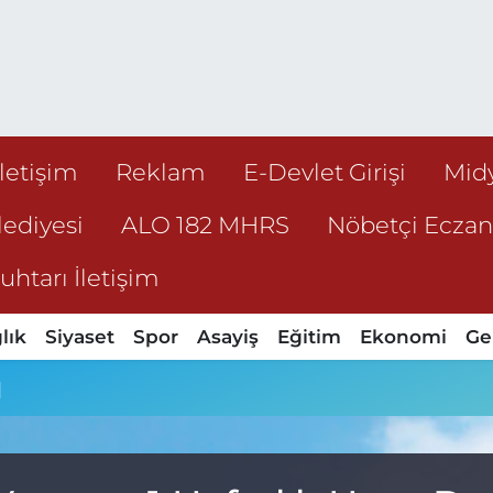
İletişim
Reklam
E-Devlet Girişi
Mid
ediyesi
ALO 182 MHRS
Nöbetçi Ecza
htarı İletişim
lık
Siyaset
Spor
Asayiş
Eğitim
Ekonomi
Ge
u