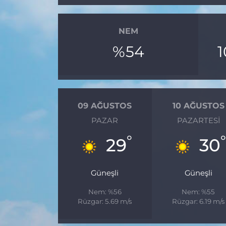
NEM
%54
09 AĞUSTOS
10 AĞUSTOS
PAZAR
PAZARTESI
°
29
30
Güneşli
Güneşli
Nem: %56
Nem: %55
Rüzgar: 5.69 m/s
Rüzgar: 6.19 m/s