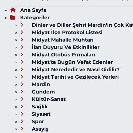
Ana Sayfa
Kategoriler
Dinler ve Diller Şehri Mardin’in Çok Ka
Midyat İlçe Protokol Listesi
Midyat Mahalle Muhtarı
İlan Duyuru Ve Etkinlikler
Midyat Otobüs Firmaları
Midyat'ta Bugün Vefat Edenler
Midyat Nerededir ve Nasıl Gidilir?
Midyat Tarihi ve Gezilecek Yerleri
Mardin
Gündem
Kültür-Sanat
Sağlık
Siyaset
Spor
Asayiş