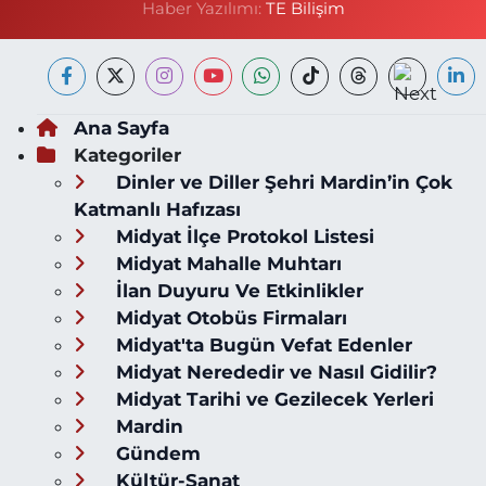
Haber Yazılımı:
TE Bilişim
Ana Sayfa
Kategoriler
Dinler ve Diller Şehri Mardin’in Çok
Katmanlı Hafızası
Midyat İlçe Protokol Listesi
Midyat Mahalle Muhtarı
İlan Duyuru Ve Etkinlikler
Midyat Otobüs Firmaları
Midyat'ta Bugün Vefat Edenler
Midyat Nerededir ve Nasıl Gidilir?
Midyat Tarihi ve Gezilecek Yerleri
Mardin
Gündem
Kültür-Sanat