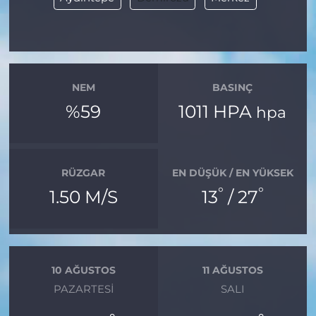
NEM
BASINÇ
%59
1011 HPA
hpa
RÜZGAR
EN DÜŞÜK / EN YÜKSEK
°
°
1.50 M/S
13
/ 27
10 AĞUSTOS
11 AĞUSTOS
PAZARTESI
SALI