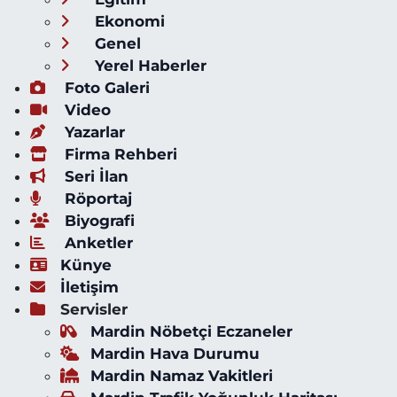
Ekonomi
Genel
Yerel Haberler
Foto Galeri
Video
Yazarlar
Firma Rehberi
Seri İlan
Röportaj
Biyografi
Anketler
Künye
İletişim
Servisler
Mardin Nöbetçi Eczaneler
Mardin Hava Durumu
Mardin Namaz Vakitleri