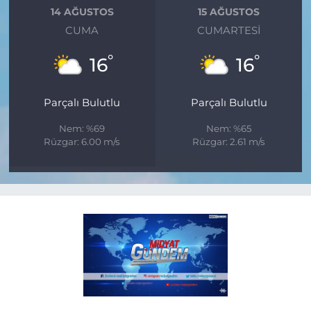
14 AĞUSTOS
15 AĞUSTOS
CUMA
CUMARTESI
°
°
16
16
Parçalı Bulutlu
Parçalı Bulutlu
Nem: %69
Nem: %65
Rüzgar: 6.00 m/s
Rüzgar: 2.61 m/s