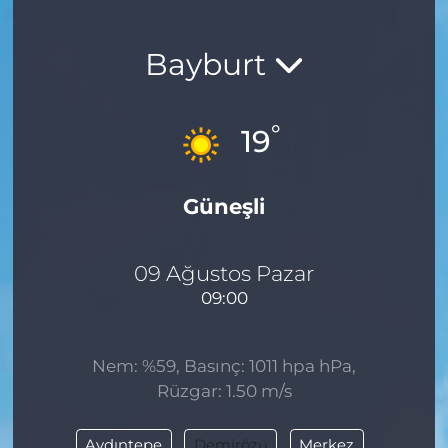
Bayburt
°
19
Güneşli
09 Ağustos Pazar
09:00
Nem: %59, Basınç: 1011 hpa hPa,
Rüzgar: 1.50 m/s
Aydıntepe
Demirözü
Merkez