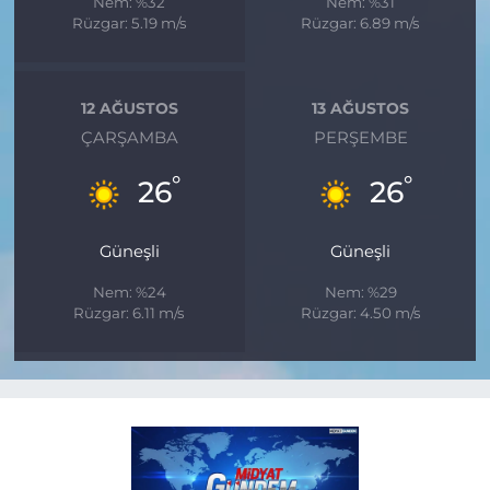
Nem: %32
Nem: %31
Rüzgar: 5.19 m/s
Rüzgar: 6.89 m/s
12 AĞUSTOS
13 AĞUSTOS
ÇARŞAMBA
PERŞEMBE
°
°
26
26
Güneşli
Güneşli
Nem: %24
Nem: %29
Rüzgar: 6.11 m/s
Rüzgar: 4.50 m/s