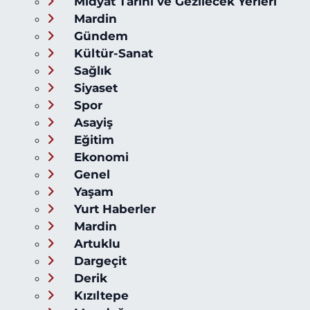
Midyat Tarihi ve Gezilecek Yerleri
Mardin
Gündem
Kültür-Sanat
Sağlık
Siyaset
Spor
Asayiş
Eğitim
Ekonomi
Genel
Yaşam
Yurt Haberler
Mardin
Artuklu
Dargeçit
Derik
Kızıltepe