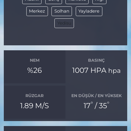
Merkez
Solhan
Yayladere
Yedisu
NEM
BASINÇ
%26
1007 HPA
hpa
RÜZGAR
EN DÜŞÜK / EN YÜKSEK
°
°
1.89 M/S
17
/ 35