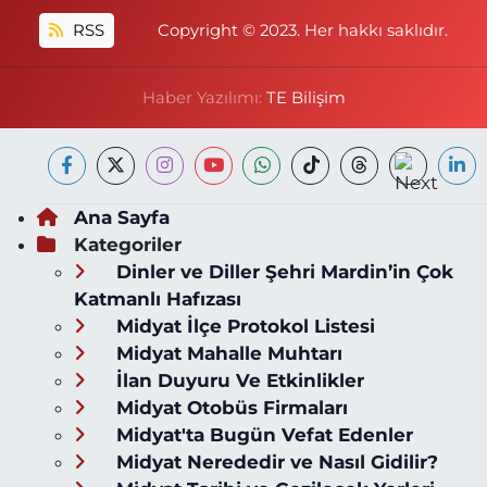
RSS
Copyright © 2023. Her hakkı saklıdır.
Haber Yazılımı:
TE Bilişim
Ana Sayfa
Kategoriler
Dinler ve Diller Şehri Mardin’in Çok
Katmanlı Hafızası
Midyat İlçe Protokol Listesi
Midyat Mahalle Muhtarı
İlan Duyuru Ve Etkinlikler
Midyat Otobüs Firmaları
Midyat'ta Bugün Vefat Edenler
Midyat Nerededir ve Nasıl Gidilir?