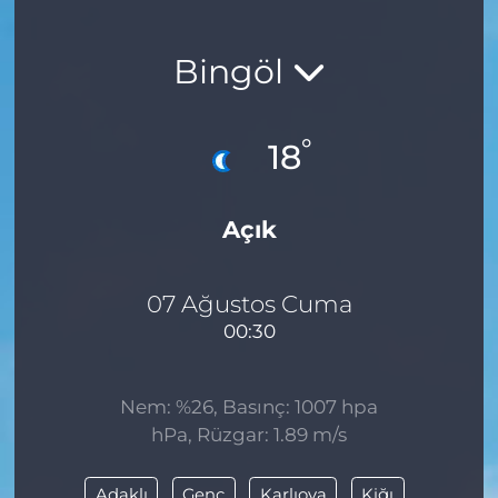
Bingöl
°
18
Açık
07 Ağustos Cuma
00:30
Nem: %26, Basınç: 1007 hpa
hPa, Rüzgar: 1.89 m/s
Adaklı
Genç
Karlıova
Kiğı