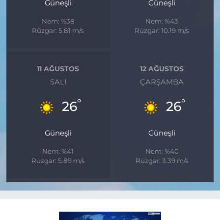
Güneşli
Güneşli
Nem: %38
Nem: %43
Rüzgar: 5.81 m/s
Rüzgar: 10.19 m/s
11 AĞUSTOS
12 AĞUSTOS
SALI
ÇARŞAMBA
°
°
26
26
Güneşli
Güneşli
Nem: %41
Nem: %40
Rüzgar: 5.89 m/s
Rüzgar: 3.39 m/s