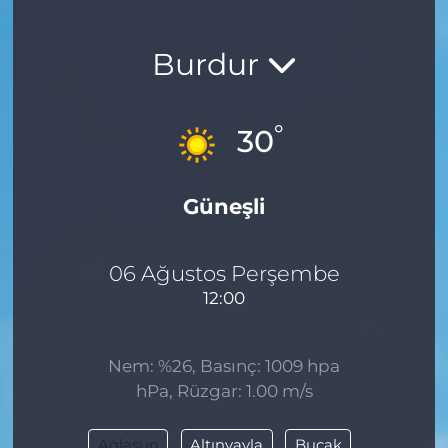
Burdur
°
30
Güneşli
06 Ağustos Perşembe
12:00
Nem: %26, Basınç: 1009 hpa
hPa, Rüzgar: 1.00 m/s
Ağlasun
Altınyayla
Bucak