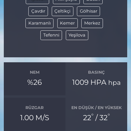
Çavdır
Çeltikçi
Gölhisar
Karamanlı
Kemer
Merkez
Tefenni
Yeşilova
NEM
BASINÇ
%26
1009 HPA
hpa
RÜZGAR
EN DÜŞÜK / EN YÜKSEK
°
°
1.00 M/S
22
/ 32