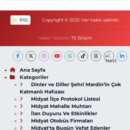
RSS
Copyright © 2023. Her hakkı saklıdır.
Haber Yazılımı:
TE Bilişim
Ana Sayfa
Kategoriler
Dinler ve Diller Şehri Mardin’in Çok
Katmanlı Hafızası
Midyat İlçe Protokol Listesi
Midyat Mahalle Muhtarı
İlan Duyuru Ve Etkinlikler
Midyat Otobüs Firmaları
Midyat'ta Bugün Vefat Edenler