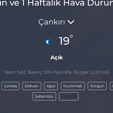
ın ve 1 Haftalık Hava Dur
Çankırı
°
19
Açık
Nem: %62, Basınç: 1014 hpa hPa, Rüzgar: 2.00 m/s
Çerkeş
Eldivan
Ilgaz
Kızılırmak
Korgun
Şabanözü
Yapraklı