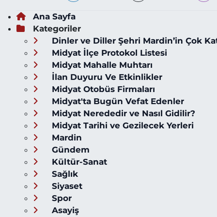
Ana Sayfa
Kategoriler
Dinler ve Diller Şehri Mardin’in Çok Ka
Midyat İlçe Protokol Listesi
Midyat Mahalle Muhtarı
İlan Duyuru Ve Etkinlikler
Midyat Otobüs Firmaları
Midyat'ta Bugün Vefat Edenler
Midyat Nerededir ve Nasıl Gidilir?
Midyat Tarihi ve Gezilecek Yerleri
Mardin
Gündem
Kültür-Sanat
Sağlık
Siyaset
Spor
Asayiş