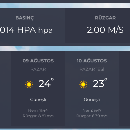
BASINÇ
RÜZGAR
1014 HPA
2.00 M/S
hpa
09 AĞUSTOS
10 AĞUSTOS
PAZAR
PAZARTESI
°
°
24
23
Güneşli
Güneşli
Nem: %44
Nem: %47
Rüzgar: 8.81 m/s
Rüzgar: 6.39 m/s