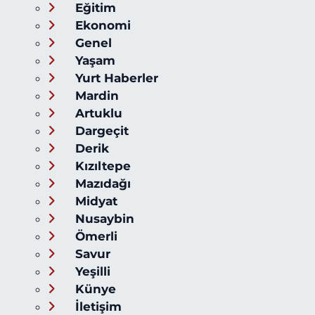
Eğitim
Ekonomi
Genel
Yaşam
Yurt Haberler
Mardin
Artuklu
Dargeçit
Derik
Kızıltepe
Mazıdağı
Midyat
Nusaybin
Ömerli
Savur
Yeşilli
Künye
İletişim