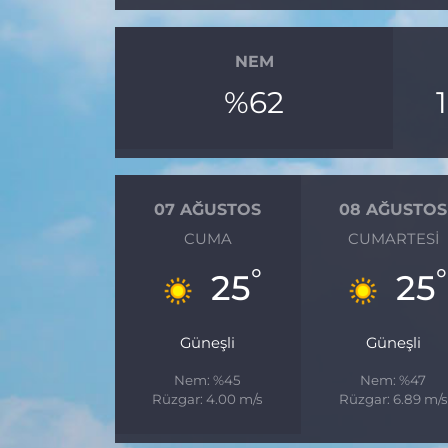
NEM
%62
07 AĞUSTOS
08 AĞUSTOS
CUMA
CUMARTESI
°
°
25
25
Güneşli
Güneşli
Nem: %45
Nem: %47
Rüzgar: 4.00 m/s
Rüzgar: 6.89 m/s