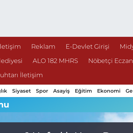
İletişim
Reklam
E-Devlet Girişi
Mid
ediyesi
ALO 182 MHRS
Nöbetçi Ecza
htarı İletişim
lık
Siyaset
Spor
Asayiş
Eğitim
Ekonomi
Ge
mu