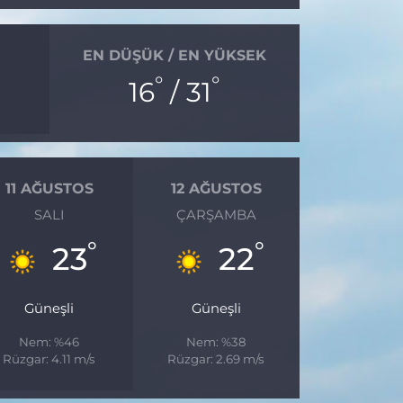
EN DÜŞÜK / EN YÜKSEK
°
°
16
/ 31
11 AĞUSTOS
12 AĞUSTOS
SALI
ÇARŞAMBA
°
°
23
22
Güneşli
Güneşli
Nem: %46
Nem: %38
Rüzgar: 4.11 m/s
Rüzgar: 2.69 m/s