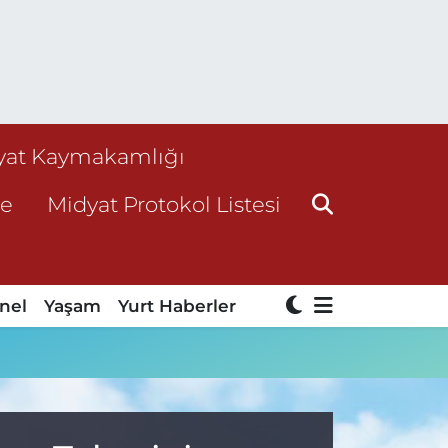
yat Kaymakamlığı
ne
Midyat Protokol Listesi
nel
Yaşam
Yurt Haberler