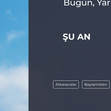
Bugün, Yar
ŞU AN
Atkaracalar
Bayramören