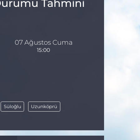
a Durumu Tahmini
07 Ağustos Cuma
15:00
Süloğlu
Uzunköprü