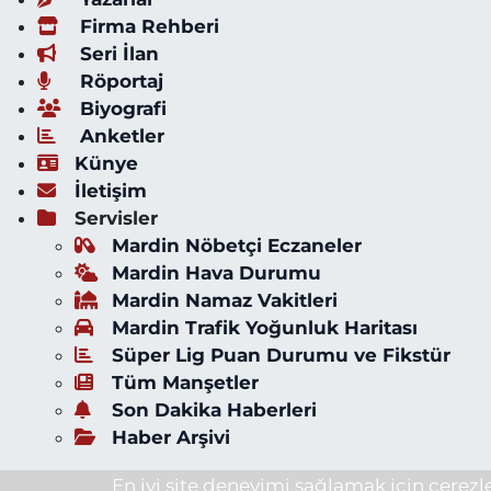
Firma Rehberi
Seri İlan
Röportaj
Biyografi
Anketler
Künye
İletişim
Servisler
Mardin Nöbetçi Eczaneler
Mardin Hava Durumu
Mardin Namaz Vakitleri
Mardin Trafik Yoğunluk Haritası
Süper Lig Puan Durumu ve Fikstür
Tüm Manşetler
Son Dakika Haberleri
Haber Arşivi
En iyi site deneyimi sağlamak için çerezle