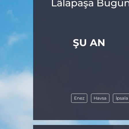
Lâlapaşa Bugün,
ŞU AN
Enez
Havsa
İpsala