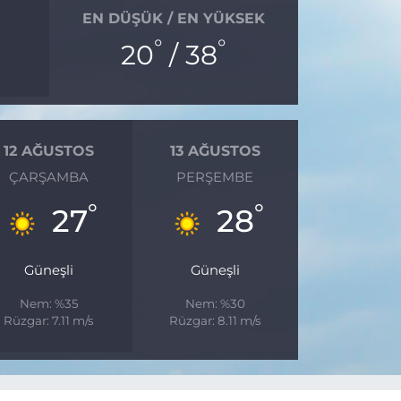
EN DÜŞÜK / EN YÜKSEK
°
°
20
/ 38
12 AĞUSTOS
13 AĞUSTOS
ÇARŞAMBA
PERŞEMBE
°
°
27
28
Güneşli
Güneşli
Nem: %35
Nem: %30
Rüzgar: 7.11 m/s
Rüzgar: 8.11 m/s