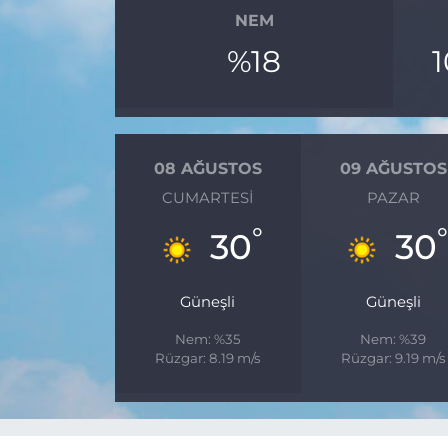
NEM
%18
08 AĞUSTOS
09 AĞUSTOS
CUMARTESI
PAZAR
°
30
30
Güneşli
Güneşli
Nem: %35
Nem: %39
Rüzgar: 8.19 m/s
Rüzgar: 9.19 m/s