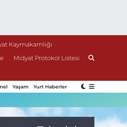
yat Kaymakamlığı
ne
Midyat Protokol Listesi
nel
Yaşam
Yurt Haberler