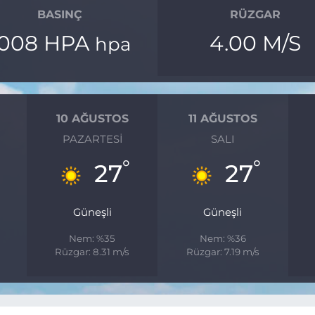
BASINÇ
RÜZGAR
1008 HPA
4.00 M/S
hpa
10 AĞUSTOS
11 AĞUSTOS
PAZARTESI
SALI
°
°
°
27
27
Güneşli
Güneşli
Nem: %35
Nem: %36
Rüzgar: 8.31 m/s
Rüzgar: 7.19 m/s