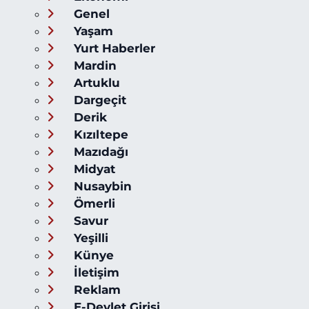
Genel
Yaşam
Yurt Haberler
Mardin
Artuklu
Dargeçit
Derik
Kızıltepe
Mazıdağı
Midyat
Nusaybin
Ömerli
Savur
Yeşilli
Künye
İletişim
Reklam
E-Devlet Girişi