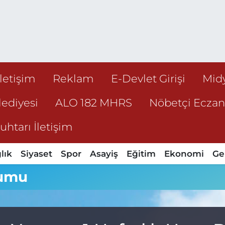
İletişim
Reklam
E-Devlet Girişi
Mid
ediyesi
ALO 182 MHRS
Nöbetçi Ecza
htarı İletişim
lık
Siyaset
Spor
Asayiş
Eğitim
Ekonomi
Ge
rumu