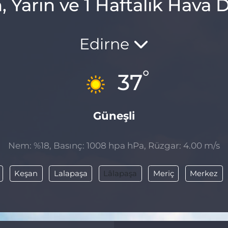
 Yarın ve 1 Haftalık Hav
Edirne
°
37
Güneşli
Nem: %18, Basınç: 1008 hpa hPa, Rüzgar: 4.00 m/s
Keşan
Lalapaşa
Lâlapaşa
Meriç
Merkez