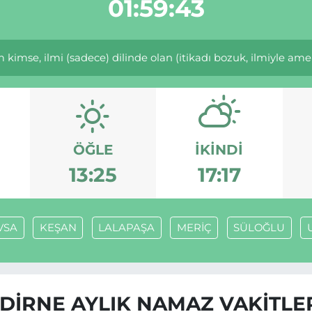
01:59:43
e, ilmi (sadece) dilinde olan (itikadı bozuk, ilmiyle amel 
ÖĞLE
İKINDI
13:25
17:17
VSA
KEŞAN
LALAPAŞA
MERİÇ
SÜLOĞLU
DİRNE AYLIK NAMAZ VAKITLE