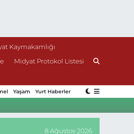
yat Kaymakamlığı
ne
Midyat Protokol Listesi
nel
Yaşam
Yurt Haberler
8 Ağustos 2026