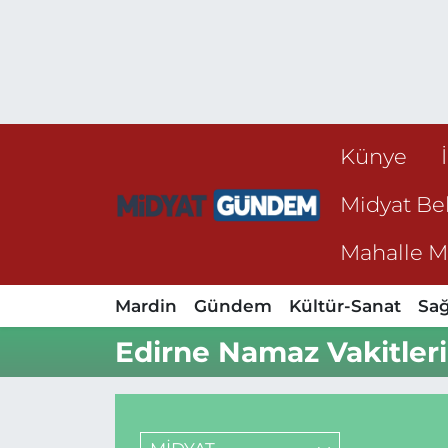
Künye
Midyat Bel
Mahalle Mu
Mardin
Gündem
Kültür-Sanat
Sağ
Edirne Namaz Vakitleri