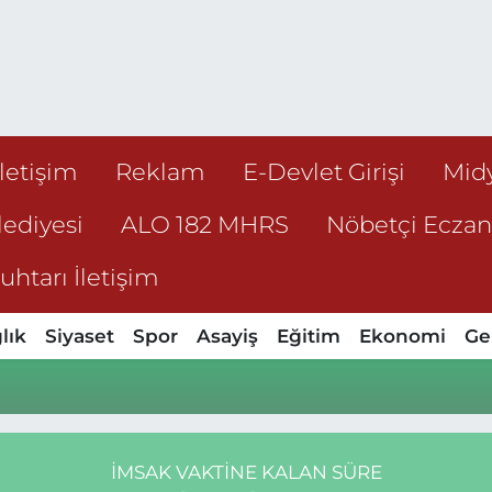
İletişim
Reklam
E-Devlet Girişi
Mid
ediyesi
ALO 182 MHRS
Nöbetçi Ecza
htarı İletişim
lık
Siyaset
Spor
Asayiş
Eğitim
Ekonomi
Ge
İMSAK VAKTINE KALAN SÜRE