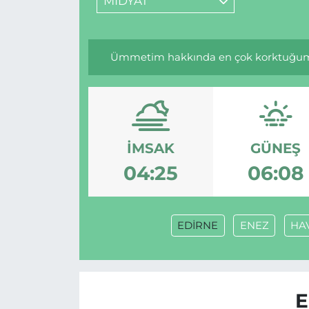
MİDYAT
Ümmetim hakkında en çok korktuğum kims
İMSAK
GÜNEŞ
04:25
06:08
EDİRNE
ENEZ
HA
E