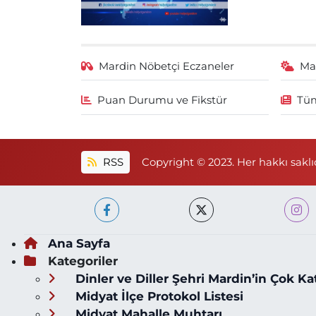
Mardin Nöbetçi Eczaneler
Ma
Puan Durumu ve Fikstür
Tüm
RSS
Copyright © 2023. Her hakkı saklıd
Ana Sayfa
Kategoriler
Dinler ve Diller Şehri Mardin’in Çok Ka
Midyat İlçe Protokol Listesi
Midyat Mahalle Muhtarı