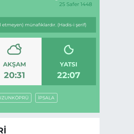
25 Safer 1448
etmeyen) münafıklardır. (Hadis-i şerif)
AKŞAM
YATSI
20:31
22:07
UZUNKÖPRÜ
İPSALA
RI