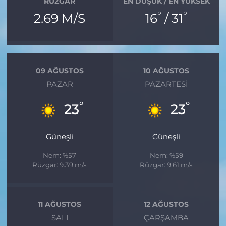
RÜZGAR
EN DÜŞÜK / EN YÜKSEK
°
°
2.69 M/S
16
/ 31
09 AĞUSTOS
10 AĞUSTOS
PAZAR
PAZARTESI
°
°
23
23
Güneşli
Güneşli
Nem: %57
Nem: %59
Rüzgar: 9.39 m/s
Rüzgar: 9.61 m/s
11 AĞUSTOS
12 AĞUSTOS
SALI
ÇARŞAMBA