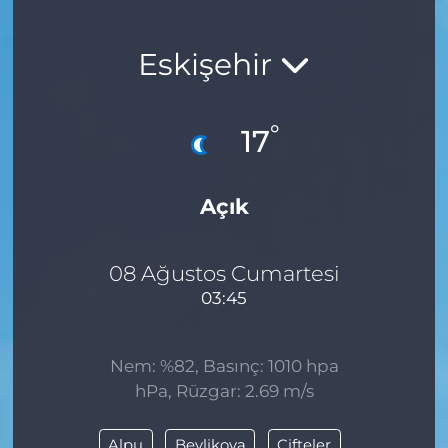
Eskişehir
°
17
Açık
08 Ağustos Cumartesi
03:45
Nem: %82, Basınç: 1010 hpa
hPa, Rüzgar: 2.69 m/s
Alpu
Beylikova
Çifteler