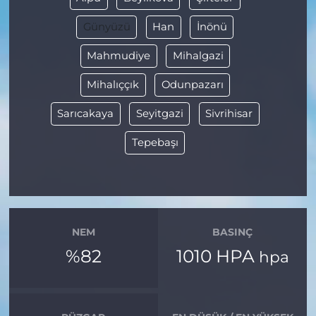
Günyüzü
Han
İnönü
Mahmudiye
Mihalgazi
Mihalıççık
Odunpazarı
Sarıcakaya
Seyitgazi
Sivrihisar
Tepebaşı
NEM
BASINÇ
%82
1010 HPA
hpa