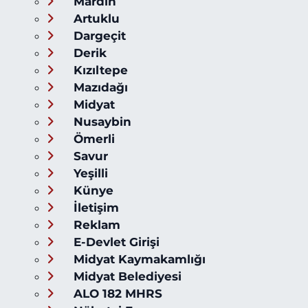
Mardin
Artuklu
Dargeçit
Derik
Kızıltepe
Mazıdağı
Midyat
Nusaybin
Ömerli
Savur
Yeşilli
Künye
İletişim
Reklam
E-Devlet Girişi
Midyat Kaymakamlığı
Midyat Belediyesi
ALO 182 MHRS