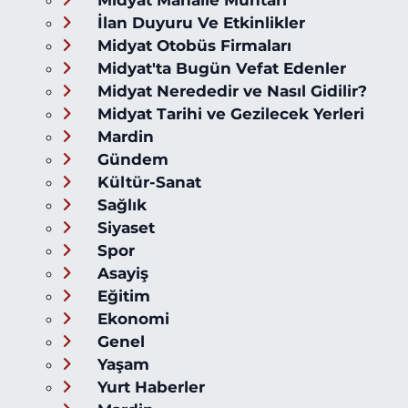
Midyat Mahalle Muhtarı
İlan Duyuru Ve Etkinlikler
Midyat Otobüs Firmaları
Midyat'ta Bugün Vefat Edenler
Midyat Nerededir ve Nasıl Gidilir?
Midyat Tarihi ve Gezilecek Yerleri
Mardin
Gündem
Kültür-Sanat
Sağlık
Siyaset
Spor
Asayiş
Eğitim
Ekonomi
Genel
Yaşam
Yurt Haberler