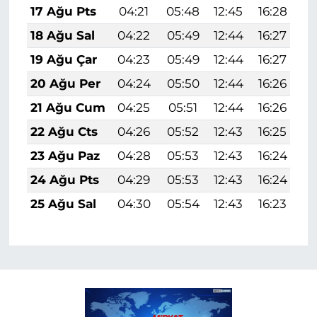
17 Ağu Pts
04:21
05:48
12:45
16:28
1
18 Ağu Sal
04:22
05:49
12:44
16:27
1
19 Ağu Çar
04:23
05:49
12:44
16:27
1
20 Ağu Per
04:24
05:50
12:44
16:26
1
21 Ağu Cum
04:25
05:51
12:44
16:26
1
22 Ağu Cts
04:26
05:52
12:43
16:25
1
23 Ağu Paz
04:28
05:53
12:43
16:24
1
24 Ağu Pts
04:29
05:53
12:43
16:24
1
25 Ağu Sal
04:30
05:54
12:43
16:23
1