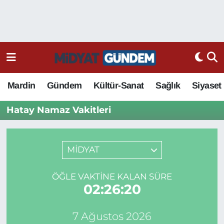
Mardin
Gündem
Kültür-Sanat
Sağlık
Siyaset
Hatay Namaz Vakitleri
MİDYAT
ÖĞLE VAKTINE KALAN SÜRE
02:26:20
7 Ağustos 2026