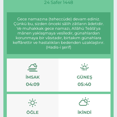
24 Safer 1448
Gece namazına (teheccüde) devam ediniz.
Çünkü bu, sizden önceki sâlih zâtların âdetidir.
Ve muhakkak gece namazı, Allâhü Teâlâ'ya
mânen yaklaşmaya vesîledir, günahlardan
korunmaya bir vâsıtadır, birtakım günahlara
keffârettir ve hastalıkları bedenden uzaklaştırır.
(Hadis-i şerif)
İMSAK
GÜNEŞ
04:09
05:40
ÖĞLE
İKINDI