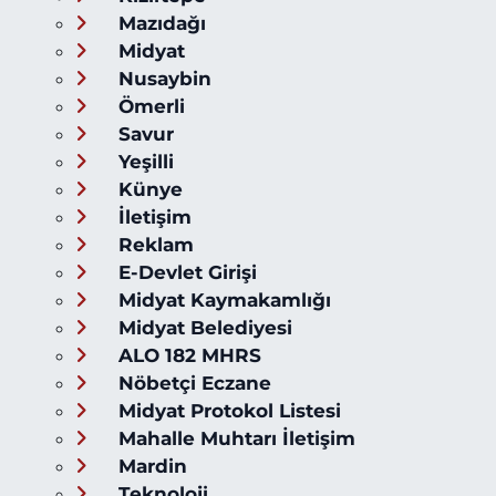
Mazıdağı
Midyat
Nusaybin
Ömerli
Savur
Yeşilli
Künye
İletişim
Reklam
E-Devlet Girişi
Midyat Kaymakamlığı
Midyat Belediyesi
ALO 182 MHRS
Nöbetçi Eczane
Midyat Protokol Listesi
Mahalle Muhtarı İletişim
Mardin
Teknoloji