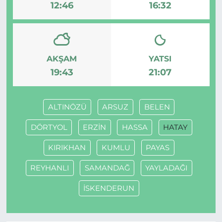
12:46
16:32
AKŞAM
YATSI
19:43
21:07
ALTINÖZÜ
ARSUZ
BELEN
DÖRTYOL
ERZİN
HASSA
HATAY
KIRIKHAN
KUMLU
PAYAS
REYHANLI
SAMANDAĞ
YAYLADAĞI
İSKENDERUN