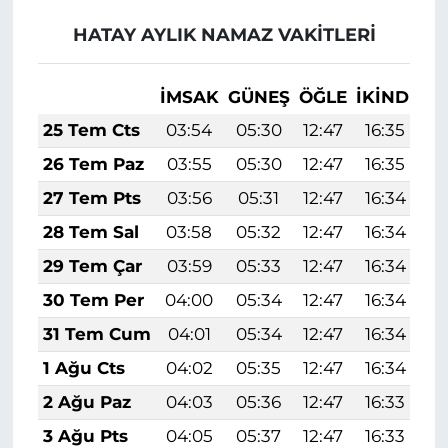
HATAY AYLIK NAMAZ VAKITLERI
İMSAK
GÜNEŞ
ÖĞLE
İKINDI
A
25 Tem Cts
03:54
05:30
12:47
16:35
1
26 Tem Paz
03:55
05:30
12:47
16:35
1
27 Tem Pts
03:56
05:31
12:47
16:34
1
28 Tem Sal
03:58
05:32
12:47
16:34
1
29 Tem Çar
03:59
05:33
12:47
16:34
1
30 Tem Per
04:00
05:34
12:47
16:34
1
31 Tem Cum
04:01
05:34
12:47
16:34
1
1 Ağu Cts
04:02
05:35
12:47
16:34
1
2 Ağu Paz
04:03
05:36
12:47
16:33
1
3 Ağu Pts
04:05
05:37
12:47
16:33
1