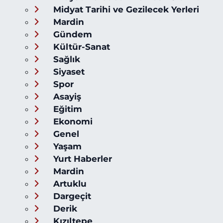
Midyat Tarihi ve Gezilecek Yerleri
Mardin
Gündem
Kültür-Sanat
Sağlık
Siyaset
Spor
Asayiş
Eğitim
Ekonomi
Genel
Yaşam
Yurt Haberler
Mardin
Artuklu
Dargeçit
Derik
Kızıltepe