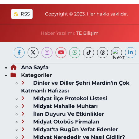
RSS
Copyright © 2023. Her hakkı saklıdır.
Haber Yazılımı:
TE Bilişim
Ana Sayfa
Kategoriler
Dinler ve Diller Şehri Mardin’in Çok
Katmanlı Hafızası
Midyat İlçe Protokol Listesi
Midyat Mahalle Muhtarı
İlan Duyuru Ve Etkinlikler
Midyat Otobüs Firmaları
Midyat'ta Bugün Vefat Edenler
Midyat Nerededir ve Nasıl Gidilir?