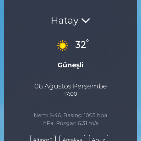
Hatay
°
32
Güneşli
06 Ağustos Perşembe
17:00
Nem: %46, Basınç: 1005 hpa
hPa, Rüzgar: 6.31 m/s
Altınözü
Antakya
Arsuz