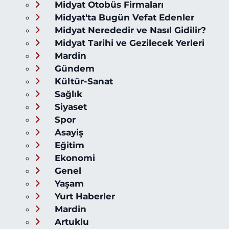
Midyat Otobüs Firmaları
Midyat'ta Bugün Vefat Edenler
Midyat Nerededir ve Nasıl Gidilir?
Midyat Tarihi ve Gezilecek Yerleri
Mardin
Gündem
Kültür-Sanat
Sağlık
Siyaset
Spor
Asayiş
Eğitim
Ekonomi
Genel
Yaşam
Yurt Haberler
Mardin
Artuklu