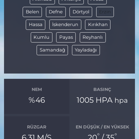
Belen
Defne
Dörtyol
Erzin
Hassa
İskenderun
Kırıkhan
Kumlu
Payas
Reyhanlı
Samandağ
Yayladağı
NEM
BASINÇ
%46
1005 HPA
hpa
RÜZGAR
EN DÜŞÜK / EN YÜKSEK
°
°
6.31 M/S
20
/ 35