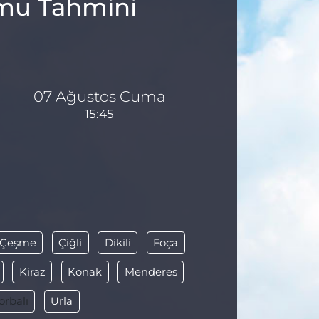
umu Tahmini
07 Ağustos Cuma
15:45
Çeşme
Çiğli
Dikili
Foça
Kiraz
Konak
Menderes
orbalı
Urla