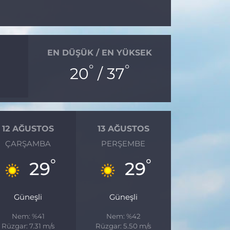
EN DÜŞÜK / EN YÜKSEK
°
°
20
/ 37
12 AĞUSTOS
13 AĞUSTOS
ÇARŞAMBA
PERŞEMBE
°
°
29
29
Güneşli
Güneşli
Nem: %41
Nem: %42
Rüzgar: 7.31 m/s
Rüzgar: 5.50 m/s