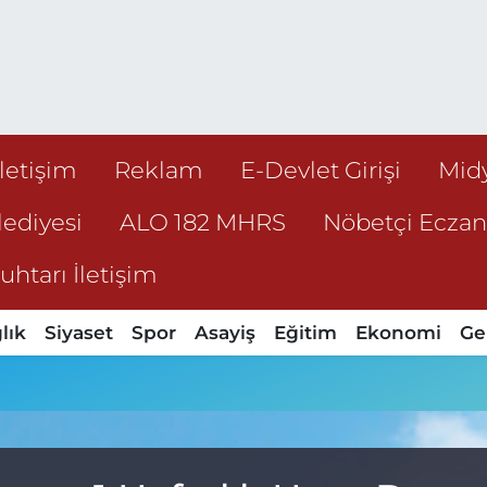
İletişim
Reklam
E-Devlet Girişi
Mid
ediyesi
ALO 182 MHRS
Nöbetçi Ecza
htarı İletişim
lık
Siyaset
Spor
Asayiş
Eğitim
Ekonomi
Ge
u