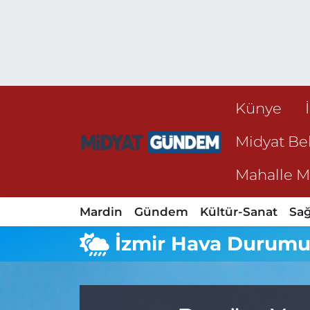
Künye
Midyat Bel
Mahalle Mu
Mardin
Gündem
Kültür-Sanat
Sağ
İzmir Hava Durum