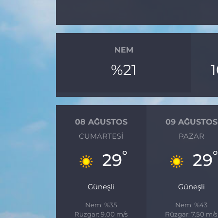
NEM
%21
08 AĞUSTOS
09 AĞUSTOS
CUMARTESI
PAZAR
°
°
29
29
Güneşli
Güneşli
Nem: %35
Nem: %43
Rüzgar: 9.00 m/s
Rüzgar: 7.50 m/s