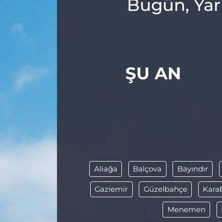
Bugün, Yar
ŞU AN
Aliağa
Balçova
Bayındır
Gaziemir
Güzelbahçe
Kara
Menemen