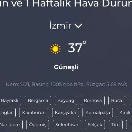
ın ve 1 Haftalık Hava Dur
İzmir
°
37
Güneşli
Nem: %21, Basınç: 1005 hpa hPa, Rüzgar: 5.69 m/s
Bayraklı
Bergama
Beydağ
Bornova
Buca
bağlar
Karaburun
Karşıyaka
Kemalpaşa
Kınık
Narlıdere
Ödemiş
Seferihisar
Selçuk
Tire
T