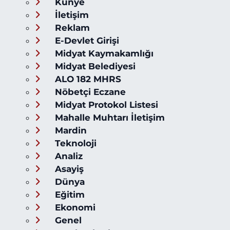
Künye
İletişim
Reklam
E-Devlet Girişi
Midyat Kaymakamlığı
Midyat Belediyesi
ALO 182 MHRS
Nöbetçi Eczane
Midyat Protokol Listesi
Mahalle Muhtarı İletişim
Mardin
Teknoloji
Analiz
Asayiş
Dünya
Eğitim
Ekonomi
Genel