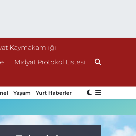
yat Kaymakamlığı
ne
Midyat Protokol Listesi
nel
Yaşam
Yurt Haberler