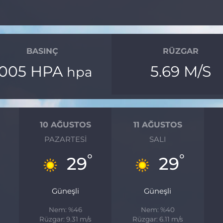
BASINÇ
RÜZGAR
1005 HPA
5.69 M/S
hpa
10 AĞUSTOS
11 AĞUSTOS
PAZARTESI
SALI
°
°
29
29
Güneşli
Güneşli
Nem: %46
Nem: %40
Rüzgar: 9.31 m/s
Rüzgar: 6.11 m/s