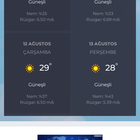
Güneşli
Güneşli
Nem: %35
Nem: %33
Rüzgar: 6.50 m/s
Rüzgar: 6.69 m/s
12 AĞUSTOS
13 AĞUSTOS
ÇARŞAMBA
PERŞEMBE
°
°
29
28
Güneşli
Güneşli
Nem: %37
Nem: %43
Rüzgar: 6.50 m/s
Rüzgar: 5.39 m/s