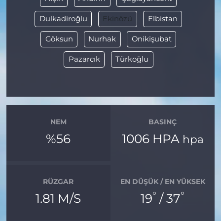
Dulkadiroğlu
Ekinözü
Elbistan
Göksun
Nurhak
Onikişubat
Pazarcık
Türkoğlu
NEM
BASINÇ
%56
1006 HPA
hpa
RÜZGAR
EN DÜŞÜK / EN YÜKSEK
°
°
1.81 M/S
19
/ 37