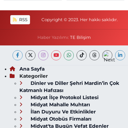
RSS
Copyright © 2023. Her hakkı saklıdır.
Haber Yazılımı:
TE Bilişim
Ana Sayfa
Kategoriler
Dinler ve Diller Şehri Mardin’in Çok
Katmanlı Hafızası
Midyat İlçe Protokol Listesi
Midyat Mahalle Muhtarı
İlan Duyuru Ve Etkinlikler
Midyat Otobüs Firmaları
Midyat'ta Bugün Vefat Edenler