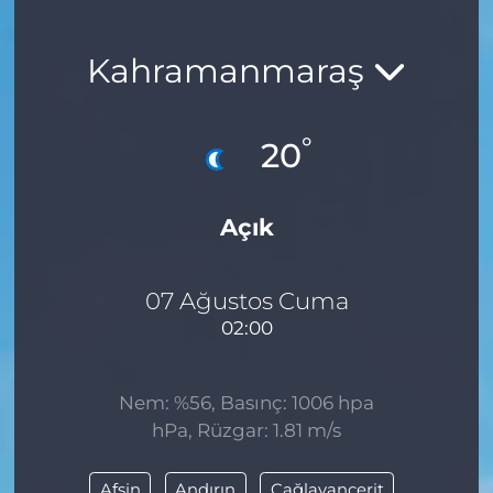
Kahramanmaraş
°
20
Açık
07 Ağustos Cuma
02:00
Nem: %56, Basınç: 1006 hpa
hPa, Rüzgar: 1.81 m/s
Afşin
Andırın
Çağlayancerit