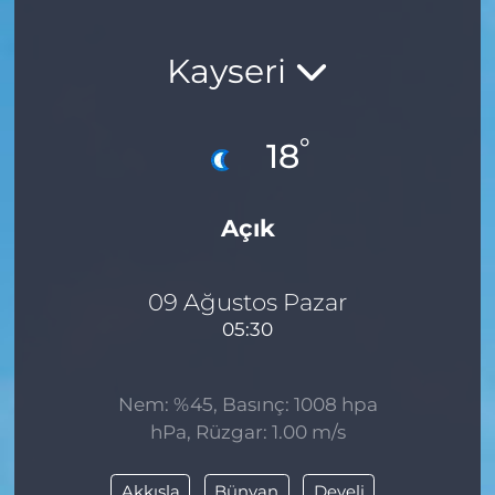
Kayseri
°
18
Açık
09 Ağustos Pazar
05:30
Nem: %45, Basınç: 1008 hpa
hPa, Rüzgar: 1.00 m/s
Akkışla
Bünyan
Develi