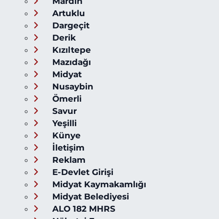
Mardin
Artuklu
Dargeçit
Derik
Kızıltepe
Mazıdağı
Midyat
Nusaybin
Ömerli
Savur
Yeşilli
Künye
İletişim
Reklam
E-Devlet Girişi
Midyat Kaymakamlığı
Midyat Belediyesi
ALO 182 MHRS