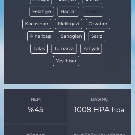
Felahiye
Hacılar
İncesu
Kocasinan
Melikgazi
Özvatan
Pınarbaşı
Sarıoğlan
Sarız
Talas
Tomarza
Yahyalı
Yeşilhisar
NEM
BASINÇ
%45
1008 HPA
hpa