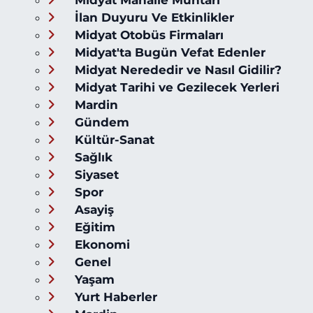
Midyat Mahalle Muhtarı
İlan Duyuru Ve Etkinlikler
Midyat Otobüs Firmaları
Midyat'ta Bugün Vefat Edenler
Midyat Nerededir ve Nasıl Gidilir?
Midyat Tarihi ve Gezilecek Yerleri
Mardin
Gündem
Kültür-Sanat
Sağlık
Siyaset
Spor
Asayiş
Eğitim
Ekonomi
Genel
Yaşam
Yurt Haberler