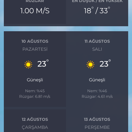
RÜZGAR
EN DÜŞÜK / EN YÜKSEK
°
°
1.00 M/S
18
/ 33
10 AĞUSTOS
11 AĞUSTOS
PAZARTESI
SALI
°
°
23
23
Güneşli
Güneşli
Nem: %45
Nem: %46
Rüzgar: 6.81 m/s
Rüzgar: 4.61 m/s
12 AĞUSTOS
13 AĞUSTOS
ÇARŞAMBA
PERŞEMBE