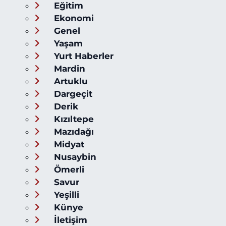
Eğitim
Ekonomi
Genel
Yaşam
Yurt Haberler
Mardin
Artuklu
Dargeçit
Derik
Kızıltepe
Mazıdağı
Midyat
Nusaybin
Ömerli
Savur
Yeşilli
Künye
İletişim