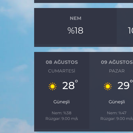
NEM
%18
08 AĞUSTOS
09 AĞUSTOS
CUMARTESI
PAZAR
°
°
28
29
Güneşli
Güneşli
Nem: %38
Nem: %47
Rüzgar: 9.00 m/s
Rüzgar: 9.00 m/