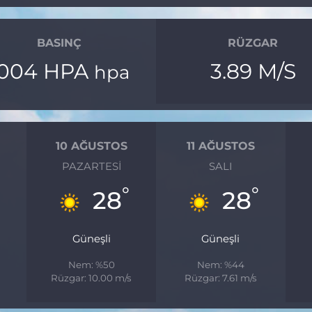
BASINÇ
RÜZGAR
1004 HPA
3.89 M/S
hpa
10 AĞUSTOS
11 AĞUSTOS
PAZARTESI
SALI
°
°
28
28
Güneşli
Güneşli
Nem: %50
Nem: %44
s
Rüzgar: 10.00 m/s
Rüzgar: 7.61 m/s