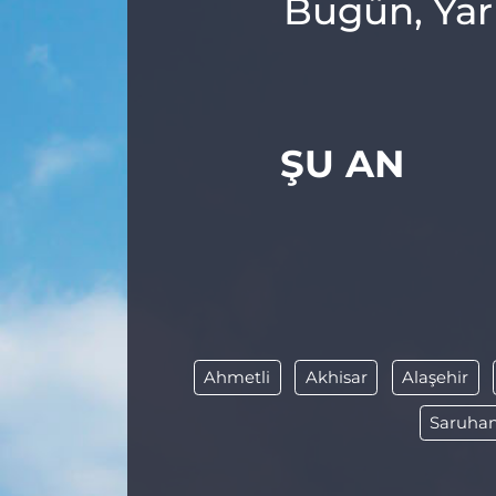
Bugün, Yar
ŞU AN
Ahmetli
Akhisar
Alaşehir
Saruhan