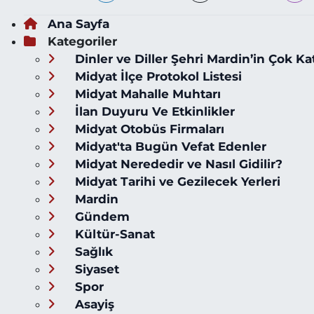
Ana Sayfa
Kategoriler
Dinler ve Diller Şehri Mardin’in Çok Ka
Midyat İlçe Protokol Listesi
Midyat Mahalle Muhtarı
İlan Duyuru Ve Etkinlikler
Midyat Otobüs Firmaları
Midyat'ta Bugün Vefat Edenler
Midyat Nerededir ve Nasıl Gidilir?
Midyat Tarihi ve Gezilecek Yerleri
Mardin
Gündem
Kültür-Sanat
Sağlık
Siyaset
Spor
Asayiş