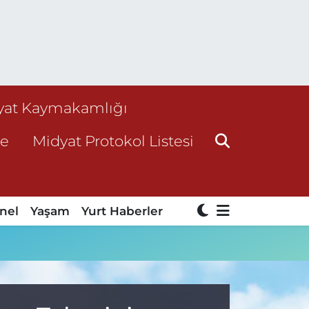
yat Kaymakamlığı
ne
Midyat Protokol Listesi
nel
Yaşam
Yurt Haberler