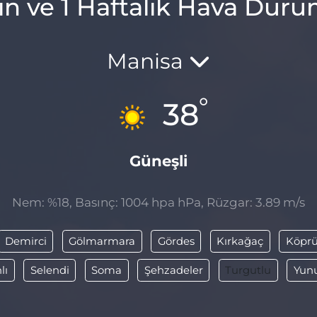
ın ve 1 Haftalık Hava Dur
Manisa
°
38
Güneşli
Nem: %18, Basınç: 1004 hpa hPa, Rüzgar: 3.89 m/s
Demirci
Gölmarmara
Gördes
Kırkağaç
Köprü
lı
Selendi
Soma
Şehzadeler
Turgutlu
Yun