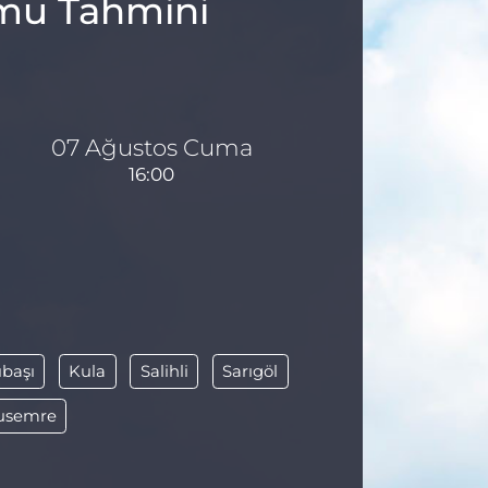
umu Tahmini
07 Ağustos Cuma
16:00
başı
Kula
Salihli
Sarıgöl
usemre