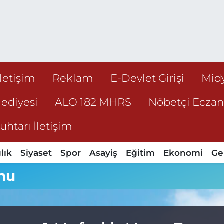
İletişim
Reklam
E-Devlet Girişi
Mid
ediyesi
ALO 182 MHRS
Nöbetçi Ecza
htarı İletişim
lık
Siyaset
Spor
Asayiş
Eğitim
Ekonomi
Ge
mu