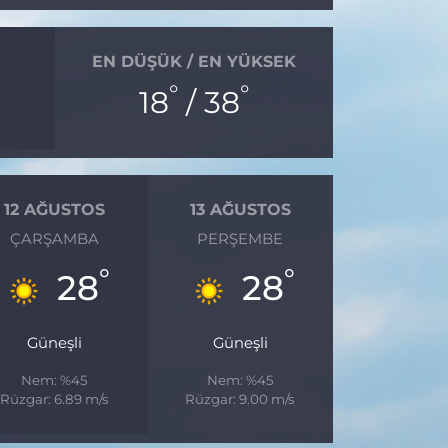
EN DÜŞÜK / EN YÜKSEK
°
°
18
/ 38
12 AĞUSTOS
13 AĞUSTOS
ÇARŞAMBA
PERŞEMBE
°
°
28
28
Güneşli
Güneşli
Nem: %45
Nem: %45
Rüzgar: 6.89 m/s
Rüzgar: 9.00 m/s