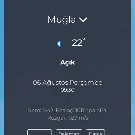
Muğla
°
22
Açık
06 Ağustos Perşembe
09:30
Nem: %42, Basınç: 1011 hpa hPa,
Rüzgar: 1.89 m/s
Bodrum
Dalaman
Datça