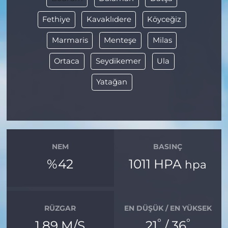
Fethiye
Kavaklıdere
Köyceğiz
Marmaris
Menteşe
Milas
Ortaca
Seydikemer
Ula
Yatağan
NEM
BASINÇ
%42
1011 HPA
hpa
RÜZGAR
EN DÜŞÜK / EN YÜKSEK
°
°
1.89 M/S
21
/ 36