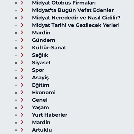
Midyat Otobüs Firmaları
Midyat'ta Bugün Vefat Edenler
Midyat Nerededir ve Nasıl Gidilir?
Midyat Tarihi ve Gezilecek Yerleri
Mardin
Gündem
Kültür-Sanat
Sağlık
Siyaset
Spor
Asayiş
Eğitim
Ekonomi
Genel
Yaşam
Yurt Haberler
Mardin
Artuklu