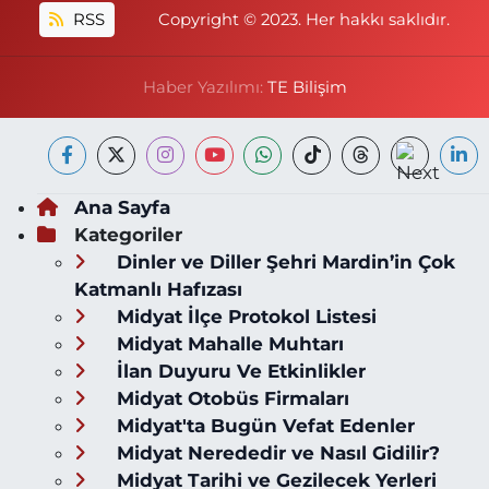
RSS
Copyright © 2023. Her hakkı saklıdır.
Haber Yazılımı:
TE Bilişim
Ana Sayfa
Kategoriler
Dinler ve Diller Şehri Mardin’in Çok
Katmanlı Hafızası
Midyat İlçe Protokol Listesi
Midyat Mahalle Muhtarı
İlan Duyuru Ve Etkinlikler
Midyat Otobüs Firmaları
Midyat'ta Bugün Vefat Edenler
Midyat Nerededir ve Nasıl Gidilir?
Midyat Tarihi ve Gezilecek Yerleri