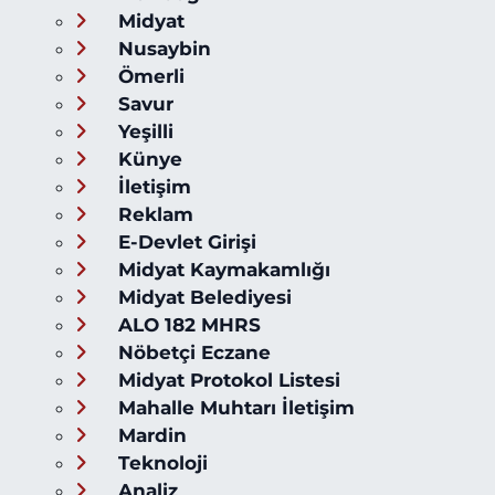
Midyat
Nusaybin
Ömerli
Savur
Yeşilli
Künye
İletişim
Reklam
E-Devlet Girişi
Midyat Kaymakamlığı
Midyat Belediyesi
ALO 182 MHRS
Nöbetçi Eczane
Midyat Protokol Listesi
Mahalle Muhtarı İletişim
Mardin
Teknoloji
Analiz