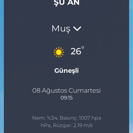
ŞU AN
Muş
°
26
Güneşli
08 Ağustos Cumartesi
09:15
Nem: %34, Basınç: 1007 hpa
hPa, Rüzgar: 2.19 m/s