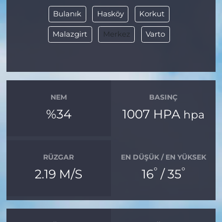
Bulanık
Hasköy
Korkut
Malazgirt
Merkez
Varto
NEM
BASINÇ
%34
1007 HPA
hpa
RÜZGAR
EN DÜŞÜK / EN YÜKSEK
°
°
2.19 M/S
16
/ 35