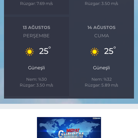
Rüzgar: 7.69 m/s
Rüzgar: 3.50 m/s
13 AĞUSTOS
14 AĞUSTOS
PERŞEMBE
CUMA
°
°
25
25
Güneşli
Güneşli
Nem: %30
Nem: %32
Rüzgar: 3.50 m/s
Rüzgar: 5.89 m/s