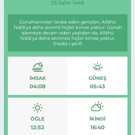
26 Safer 1448
Günahlarından tevbe eden gençten, Allâhü
Teâlâ'ya daha sevimli hiçbir kimse yoktur. Günah
işlemeye devam eden yaşlıdan da, Allâhü
Teâlâ'ya daha sevimsiz hiçbir kimse yoktur.
(Hadis-i şerif)
İMSAK
GÜNEŞ
04:08
05:43
ÖĞLE
İKINDI
12:52
16:40