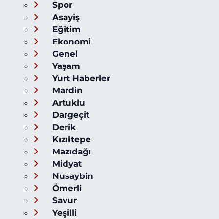
Spor
Asayiş
Eğitim
Ekonomi
Genel
Yaşam
Yurt Haberler
Mardin
Artuklu
Dargeçit
Derik
Kızıltepe
Mazıdağı
Midyat
Nusaybin
Ömerli
Savur
Yeşilli