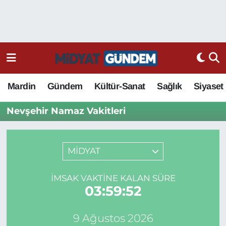
Mardin
Gündem
Kültür-Sanat
Sağlık
Siyaset
Nevşehir Namaz Vakitleri
MİDYAT
İMSAK VAKTINE KALAN SÜRE
03:59:52
9 Ağustos 2026