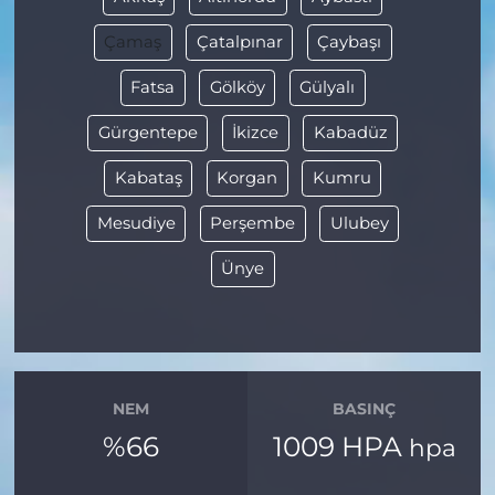
Çamaş
Çatalpınar
Çaybaşı
Fatsa
Gölköy
Gülyalı
Gürgentepe
İkizce
Kabadüz
Kabataş
Korgan
Kumru
Mesudiye
Perşembe
Ulubey
Ünye
NEM
BASINÇ
%66
1009 HPA
hpa