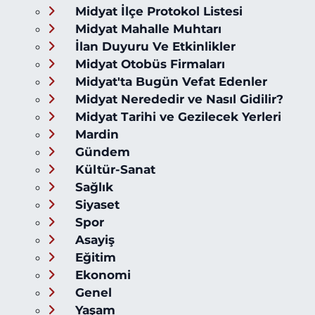
Midyat İlçe Protokol Listesi
Midyat Mahalle Muhtarı
İlan Duyuru Ve Etkinlikler
Midyat Otobüs Firmaları
Midyat'ta Bugün Vefat Edenler
Midyat Nerededir ve Nasıl Gidilir?
Midyat Tarihi ve Gezilecek Yerleri
Mardin
Gündem
Kültür-Sanat
Sağlık
Siyaset
Spor
Asayiş
Eğitim
Ekonomi
Genel
Yaşam