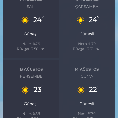
SALI
ÇARŞAMBA
°
°
24
24
Güneşli
Güneşli
Nem: %76
Nem: %79
Rüzgar: 3.50 m/s
Rüzgar: 3.31 m/s
13 AĞUSTOS
14 AĞUSTOS
PERŞEMBE
CUMA
°
°
23
22
Güneşli
Güneşli
Nem: %68
Nem: %70