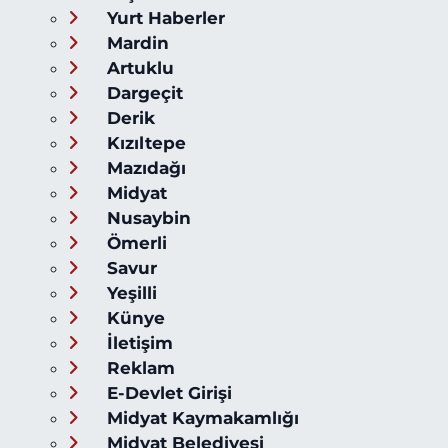
Yurt Haberler
Mardin
Artuklu
Dargeçit
Derik
Kızıltepe
Mazıdağı
Midyat
Nusaybin
Ömerli
Savur
Yeşilli
Künye
İletişim
Reklam
E-Devlet Girişi
Midyat Kaymakamlığı
Midyat Belediyesi