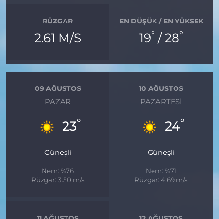
RÜZGAR
EN DÜŞÜK / EN YÜKSEK
°
°
2.61 M/S
19
/ 28
09 AĞUSTOS
10 AĞUSTOS
PAZAR
PAZARTESI
°
°
23
24
Güneşli
Güneşli
Nem: %76
Nem: %71
Rüzgar: 3.50 m/s
Rüzgar: 4.69 m/s
11 AĞUSTOS
12 AĞUSTOS