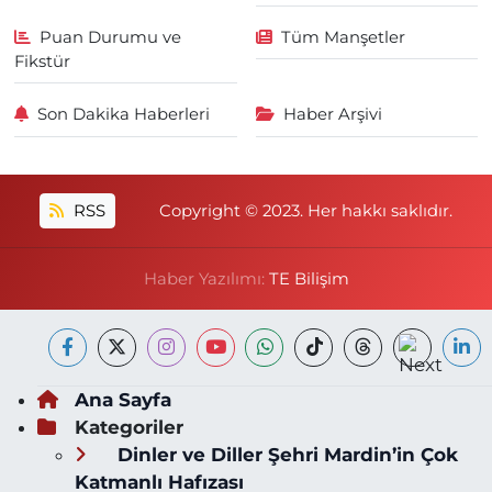
Puan Durumu ve
Tüm Manşetler
Fikstür
Son Dakika Haberleri
Haber Arşivi
RSS
Copyright © 2023. Her hakkı saklıdır.
Haber Yazılımı:
TE Bilişim
Ana Sayfa
Kategoriler
Dinler ve Diller Şehri Mardin’in Çok
Katmanlı Hafızası