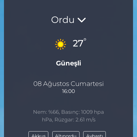
Ordu
°
27
Güneşli
08 Ağustos Cumartesi
16:00
Nem: %66, Basınç: 1009 hpa
hPa, Rüzgar: 2.61 m/s
Akkuş
Altınordu
Aybastı