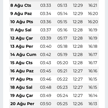
8 Ağu Cts
03:33
05:13
12:29
16:21
1
9 Ağu Paz
03:34
05:14
12:29
16:20
1
10 Ağu Pts
03:36
05:15
12:28
16:20
1
11 Ağu Sal
03:37
05:16
12:28
16:19
1
12 Ağu Çar
03:39
05:17
12:28
16:19
1
13 Ağu Per
03:40
05:18
12:28
16:18
1
14 Ağu Cum
03:42
05:19
12:28
16:17
1
15 Ağu Cts
03:43
05:20
12:28
16:17
1
16 Ağu Paz
03:45
05:21
12:27
16:16
1
17 Ağu Pts
03:46
05:22
12:27
16:15
1
18 Ağu Sal
03:48
05:23
12:27
16:15
1
19 Ağu Çar
03:49
05:24
12:27
16:14
1
20 Ağu Per
03:50
05:25
12:26
16:13
1