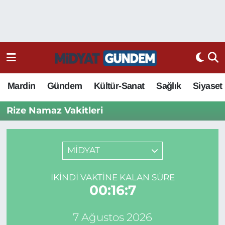
Mardin
Gündem
Kültür-Sanat
Sağlık
Siyaset
Rize Namaz Vakitleri
MİDYAT
İKINDI VAKTINE KALAN SÜRE
00:16:7
7 Ağustos 2026