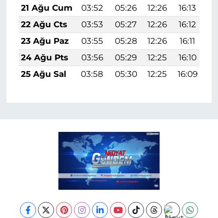
21 Ağu Cum
03:52
05:26
12:26
16:13
1
22 Ağu Cts
03:53
05:27
12:26
16:12
1
23 Ağu Paz
03:55
05:28
12:26
16:11
1
24 Ağu Pts
03:56
05:29
12:25
16:10
1
25 Ağu Sal
03:58
05:30
12:25
16:09
1