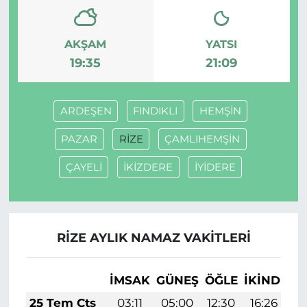
AKŞAM
YATSI
19:35
21:09
ARDEŞEN
FINDIKLI
HEMŞİN
PAZAR
RİZE
ÇAMLIHEMŞİN
ÇAYELİ
İKİZDERE
İYİDERE
RİZE AYLIK NAMAZ VAKITLERI
İMSAK
GÜNEŞ
ÖĞLE
İKINDI
A
25 Tem Cts
03:11
05:00
12:30
16:26
1