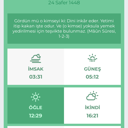
24 Safer 1448
Gördün mü o kimseyi ki: Dini inkâr eder. Yetimi
itip kakan işte odur. Ve (o kimse) yoksula yemek
yedirilmesi için teşvikte bulunmaz. (Mâûn Sûresi,
1-2-3)
İMSAK
GÜNEŞ
03:31
05:12
ÖĞLE
İKINDI
12:29
16:21