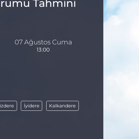
Durumu Tahmini
07 Ağustos Cuma
13:00
kizdere
İyidere
Kalkandere