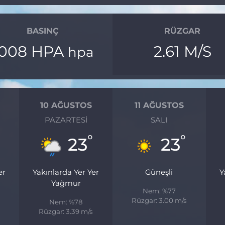
BASINÇ
RÜZGAR
1008 HPA
2.61 M/S
hpa
10 AĞUSTOS
11 AĞUSTOS
PAZARTESI
SALI
°
°
23
23
er
Yakınlarda Yer Yer
Güneşli
Y
Yağmur
Nem: %77
Rüzgar: 3.00 m/s
Nem: %78
Rüzgar: 3.39 m/s