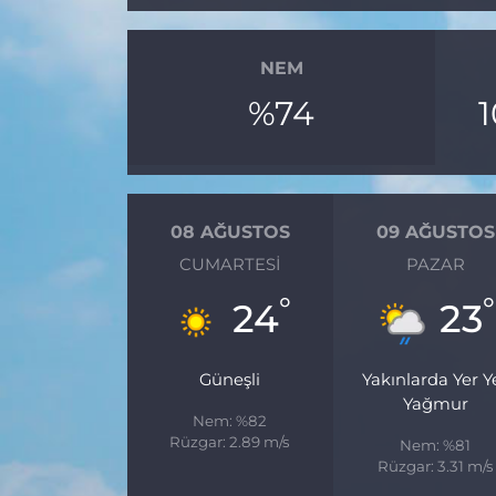
NEM
%74
08 AĞUSTOS
09 AĞUSTOS
CUMARTESI
PAZAR
°
°
24
23
Güneşli
Yakınlarda Yer Y
Yağmur
Nem: %82
Rüzgar: 2.89 m/s
Nem: %81
Rüzgar: 3.31 m/s