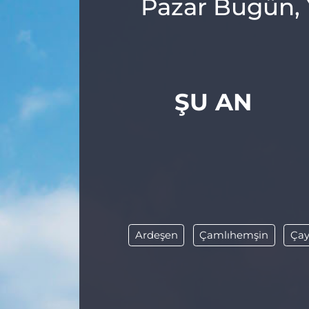
Pazar Bugün, 
ŞU AN
Ardeşen
Çamlıhemşin
Çay