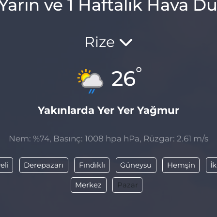
Yarın ve 1 Haftalık Hava 
Rize
°
26
Yakınlarda Yer Yer Yağmur
Nem: %74, Basınç: 1008 hpa hPa, Rüzgar: 2.61 m/s
eli
Derepazarı
Fındıklı
Güneysu
Hemşin
İ
Merkez
Pazar