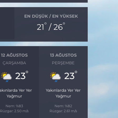
EN DÜŞÜK / EN YÜKSEK
°
°
21
/ 26
12 AĞUSTOS
13 AĞUSTOS
ÇARŞAMBA
PERŞEMBE
°
°
23
23
akınlarda Yer Yer
Yakınlarda Yer Yer
Yağmur
Yağmur
Nem: %83
Nem: %82
Rüzgar: 2.50 m/s
Rüzgar: 2.61 m/s