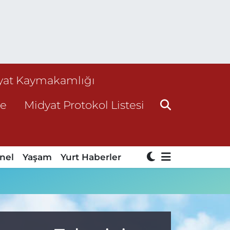
yat Kaymakamlığı
ne
Midyat Protokol Listesi
nel
Yaşam
Yurt Haberler