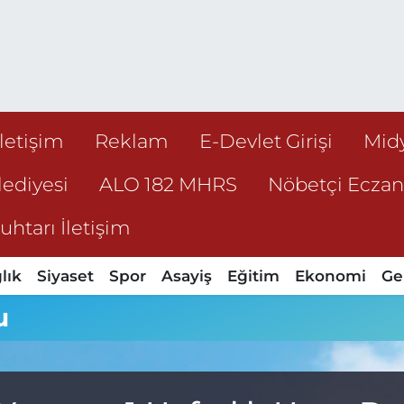
İletişim
Reklam
E-Devlet Girişi
Mid
ediyesi
ALO 182 MHRS
Nöbetçi Ecza
htarı İletişim
lık
Siyaset
Spor
Asayiş
Eğitim
Ekonomi
Ge
u