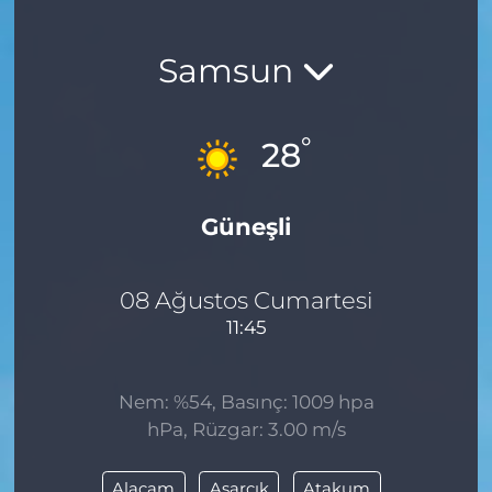
Samsun
°
28
Güneşli
08 Ağustos Cumartesi
11:45
Nem: %54, Basınç: 1009 hpa
hPa, Rüzgar: 3.00 m/s
Alaçam
Asarcık
Atakum