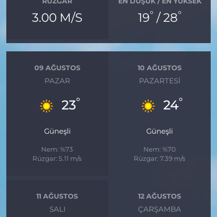
RÜZGAR
EN DÜŞÜK / EN YÜKSEK
°
°
3.00 M/S
19
/ 28
09 AĞUSTOS
10 AĞUSTOS
PAZAR
PAZARTESI
°
°
23
24
Güneşli
Güneşli
Nem: %73
Nem: %70
Rüzgar: 5.11 m/s
Rüzgar: 7.39 m/s
11 AĞUSTOS
12 AĞUSTOS
SALI
ÇARŞAMBA