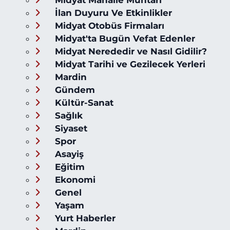
Midyat Mahalle Muhtarı
İlan Duyuru Ve Etkinlikler
Midyat Otobüs Firmaları
Midyat'ta Bugün Vefat Edenler
Midyat Nerededir ve Nasıl Gidilir?
Midyat Tarihi ve Gezilecek Yerleri
Mardin
Gündem
Kültür-Sanat
Sağlık
Siyaset
Spor
Asayiş
Eğitim
Ekonomi
Genel
Yaşam
Yurt Haberler