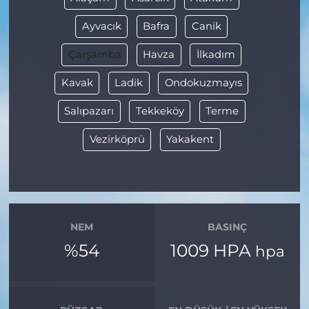
Ayvacık
Bafra
Canik
Çarşamba
Havza
İlkadım
Kavak
Ladik
Ondokuzmayıs
Salıpazarı
Tekkeköy
Terme
Vezirköprü
Yakakent
NEM
BASINÇ
%54
1009 HPA
hpa