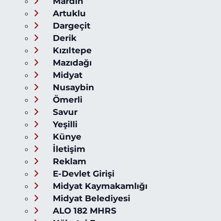
Mardin
Artuklu
Dargeçit
Derik
Kızıltepe
Mazıdağı
Midyat
Nusaybin
Ömerli
Savur
Yeşilli
Künye
İletişim
Reklam
E-Devlet Girişi
Midyat Kaymakamlığı
Midyat Belediyesi
ALO 182 MHRS