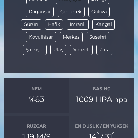
Doğanşar
Gemerek
Gölova
Gürün
Hafik
İmranlı
Kangal
Koyulhisar
Merkez
Suşehri
Şarkışla
Ulaş
Yıldızeli
Zara
NEM
BASINÇ
%83
1009 HPA
hpa
RÜZGAR
EN DÜŞÜK / EN YÜKSEK
°
°
1.19 M/S
14
/ 31