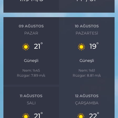
09 AĞUSTOS
10 AĞUSTOS
PAZAR
PAZARTESI
°
°
21
19
Güneşli
Güneşli
Nem: %45
Nem: %61
Rüzgar: 7.89 m/s
Rüzgar: 8.81 m/s
11 AĞUSTOS
12 AĞUSTOS
SALI
ÇARŞAMBA
°
°
21
22