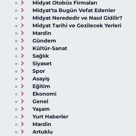
Midyat Otobüs Firmaları
Midyat'ta Bugün Vefat Edenler
Midyat Nerededir ve Nasıl Gidilir?
Midyat Tarihi ve Gezilecek Yerleri
Mardin
Gündem
Kültür-Sanat
Sağlık
Siyaset
Spor
Asayiş
Eğitim
Ekonomi
Genel
Yaşam
Yurt Haberler
Mardin
Artuklu