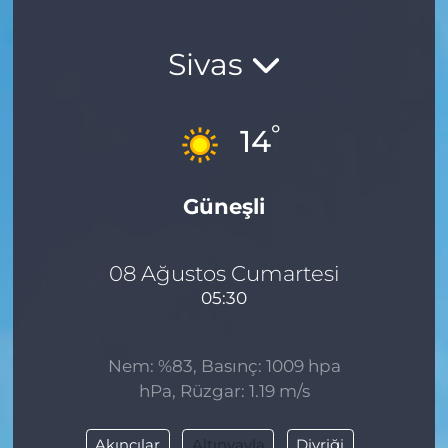
Sivas
°
14
Güneşli
08 Ağustos Cumartesi
05:30
Nem: %83, Basınç: 1009 hpa
hPa, Rüzgar: 1.19 m/s
Akıncılar
Altınyayla
Divriği